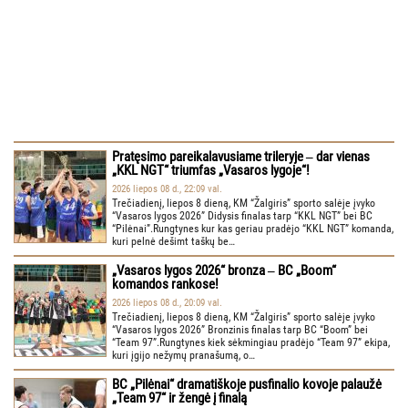
Pratęsimo pareikalavusiame trileryje ‒ dar vienas
„KKL NGT“ triumfas „Vasaros lygoje“!
2026 liepos 08 d., 22:09 val.
Trečiadienį, liepos 8 dieną, KM “Žalgiris” sporto salėje įvyko
“Vasaros lygos 2026” Didysis finalas tarp “KKL NGT” bei BC
“Pilėnai”.Rungtynes kur kas geriau pradėjo “KKL NGT” komanda,
kuri pelnė dešimt taškų be…
„Vasaros lygos 2026“ bronza ‒ BC „Boom“
komandos rankose!
2026 liepos 08 d., 20:09 val.
Trečiadienį, liepos 8 dieną, KM “Žalgiris” sporto salėje įvyko
“Vasaros lygos 2026” Bronzinis finalas tarp BC “Boom” bei
“Team 97”.Rungtynes kiek sėkmingiau pradėjo “Team 97” ekipa,
kuri įgijo nežymų pranašumą, o…
BC „Pilėnai“ dramatiškoje pusfinalio kovoje palaužė
„Team 97“ ir žengė į finalą