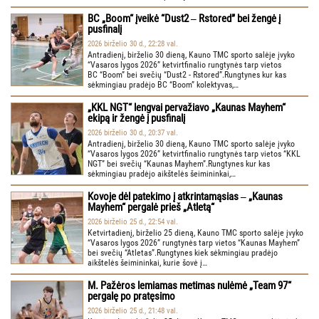
BC „Boom“ įveikė “Dust2 ‒ Rstored” bei žengė į
pusfinalį
2026 birželio 30 d., 22:28 val.
Antradienį, birželio 30 dieną, Kauno TMC sporto salėje įvyko
“Vasaros lygos 2026” ketvirtfinalio rungtynės tarp vietos
BC “Boom” bei svečių “Dust2 - Rstored”.Rungtynes kur kas
sėkmingiau pradėjo BC “Boom” kolektyvas,…
„KKL NGT“ lengvai pervažiavo „Kaunas Mayhem“
ekipą ir žengė į pusfinalį
2026 birželio 30 d., 20:37 val.
Antradienį, birželio 30 dieną, Kauno TMC sporto salėje įvyko
“Vasaros lygos 2026” ketvirtfinalio rungtynės tarp vietos “KKL
NGT” bei svečių “Kaunas Mayhem”.Rungtynes kur kas
sėkmingiau pradėjo aikštelės šeimininkai,…
Kovoje dėl patekimo į atkrintamąsias ‒ „Kaunas
Mayhem“ pergalė prieš „Atletą“
2026 birželio 25 d., 22:54 val.
Ketvirtadienį, birželio 25 dieną, Kauno TMC sporto salėje įvyko
“Vasaros lygos 2026” rungtynės tarp vietos “Kaunas Mayhem”
bei svečių “Atletas”.Rungtynes kiek sėkmingiau pradėjo
aikštelės šeimininkai, kurie šovė į…
M. Pažėros lemiamas metimas nulėmė „Team 97“
pergalę po pratęsimo
2026 birželio 25 d., 21:48 val.