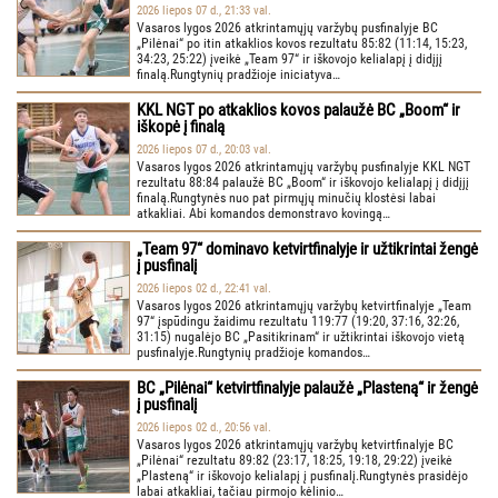
2026 liepos 07 d., 21:33 val.
Vasaros lygos 2026 atkrintamųjų varžybų pusfinalyje BC
„Pilėnai“ po itin atkaklios kovos rezultatu 85:82 (11:14, 15:23,
34:23, 25:22) įveikė „Team 97“ ir iškovojo kelialapį į didįjį
finalą.Rungtynių pradžioje iniciatyva…
KKL NGT po atkaklios kovos palaužė BC „Boom“ ir
iškopė į finalą
2026 liepos 07 d., 20:03 val.
Vasaros lygos 2026 atkrintamųjų varžybų pusfinalyje KKL NGT
rezultatu 88:84 palaužė BC „Boom“ ir iškovojo kelialapį į didįjį
finalą.Rungtynės nuo pat pirmųjų minučių klostėsi labai
atkakliai. Abi komandos demonstravo kovingą…
„Team 97“ dominavo ketvirtfinalyje ir užtikrintai žengė
į pusfinalį
2026 liepos 02 d., 22:41 val.
Vasaros lygos 2026 atkrintamųjų varžybų ketvirtfinalyje „Team
97“ įspūdingu žaidimu rezultatu 119:77 (19:20, 37:16, 32:26,
31:15) nugalėjo BC „Pasitikrinam“ ir užtikrintai iškovojo vietą
pusfinalyje.Rungtynių pradžioje komandos…
BC „Pilėnai“ ketvirtfinalyje palaužė „Plasteną“ ir žengė
į pusfinalį
2026 liepos 02 d., 20:56 val.
Vasaros lygos 2026 atkrintamųjų varžybų ketvirtfinalyje BC
„Pilėnai“ rezultatu 89:82 (23:17, 18:25, 19:18, 29:22) įveikė
„Plasteną“ ir iškovojo kelialapį į pusfinalį.Rungtynės prasidėjo
labai atkakliai, tačiau pirmojo kėlinio…