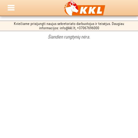
Kviečiame prisijungti naujus sekretoriato darbuotojus ir teisėjus. Daugiau
informacijos: info@kkl.lt, +37067696000
Šiandien rungtynių nėra.