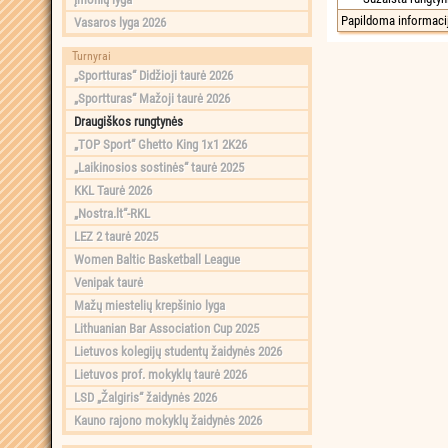
Papildoma informaci
Vasaros lyga 2026
Turnyrai
„Sportturas“ Didžioji taurė 2026
„Sportturas“ Mažoji taurė 2026
Draugiškos rungtynės
„TOP Sport“ Ghetto King 1x1 2K26
„Laikinosios sostinės“ taurė 2025
KKL Taurė 2026
„Nostra.lt“-RKL
LEZ 2 taurė 2025
Women Baltic Basketball League
Venipak taurė
Mažų miestelių krepšinio lyga
Lithuanian Bar Association Cup 2025
Lietuvos kolegijų studentų žaidynės 2026
Lietuvos prof. mokyklų taurė 2026
LSD „Žalgiris“ žaidynės 2026
Kauno rajono mokyklų žaidynės 2026