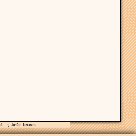
šaltinį. Sukūrė:
Netas.eu