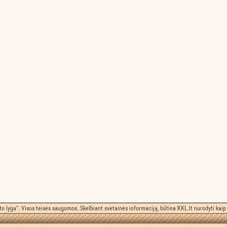
o lyga“. Visos teisės saugomos. Skelbiant svetainės informaciją, būtina KKL.lt nurodyti kaip 