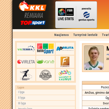
Naujienos
Turnyrinė lentelė
Tvar
M
20
Pozici
Lygos
I lyga
Amžius, gimimo dat
II lyga
Ūg
III lyga
Svor
Sužaista rungtyn
Įmonių lyga