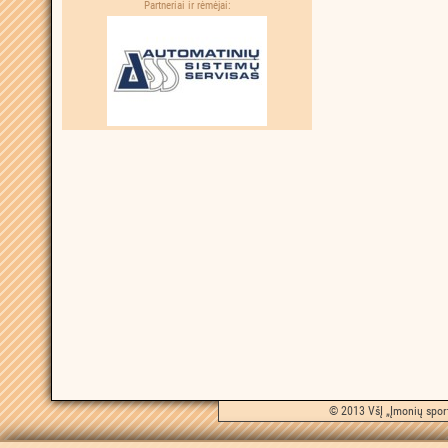
Partneriai ir rėmėjai:
© 2013 VšĮ „Įmonių sport