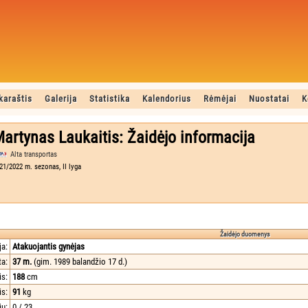
karaštis
Galerija
Statistika
Kalendorius
Rėmėjai
Nuostatai
K
artynas Laukaitis: Žaidėjo informacija
Alta transportas
21/2022 m. sezonas, II lyga
Žaidėjo duomenys
ja:
Atakuojantis gynėjas
a:
37 m.
(gim. 1989 balandžio 17 d.)
is:
188
cm
is:
91
kg
ių:
0 / 23