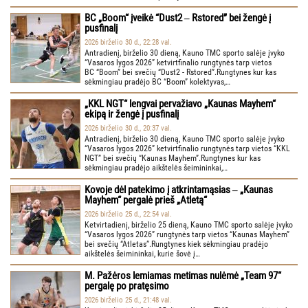
BC „Boom“ įveikė “Dust2 ‒ Rstored” bei žengė į
pusfinalį
2026 birželio 30 d., 22:28 val.
Antradienį, birželio 30 dieną, Kauno TMC sporto salėje įvyko
“Vasaros lygos 2026” ketvirtfinalio rungtynės tarp vietos
BC “Boom” bei svečių “Dust2 - Rstored”.Rungtynes kur kas
sėkmingiau pradėjo BC “Boom” kolektyvas,…
„KKL NGT“ lengvai pervažiavo „Kaunas Mayhem“
ekipą ir žengė į pusfinalį
2026 birželio 30 d., 20:37 val.
Antradienį, birželio 30 dieną, Kauno TMC sporto salėje įvyko
“Vasaros lygos 2026” ketvirtfinalio rungtynės tarp vietos “KKL
NGT” bei svečių “Kaunas Mayhem”.Rungtynes kur kas
sėkmingiau pradėjo aikštelės šeimininkai,…
Kovoje dėl patekimo į atkrintamąsias ‒ „Kaunas
Mayhem“ pergalė prieš „Atletą“
2026 birželio 25 d., 22:54 val.
Ketvirtadienį, birželio 25 dieną, Kauno TMC sporto salėje įvyko
“Vasaros lygos 2026” rungtynės tarp vietos “Kaunas Mayhem”
bei svečių “Atletas”.Rungtynes kiek sėkmingiau pradėjo
aikštelės šeimininkai, kurie šovė į…
M. Pažėros lemiamas metimas nulėmė „Team 97“
pergalę po pratęsimo
2026 birželio 25 d., 21:48 val.