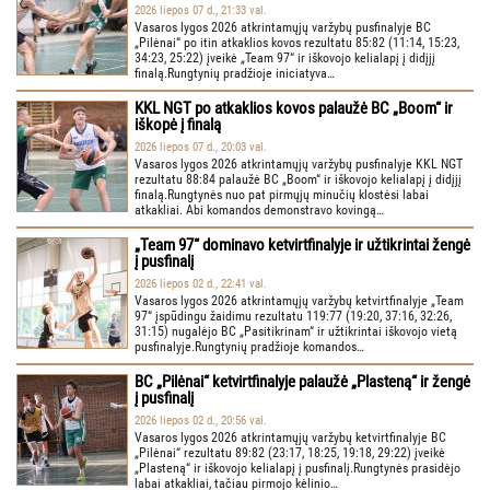
2026 liepos 07 d., 21:33 val.
Vasaros lygos 2026 atkrintamųjų varžybų pusfinalyje BC
„Pilėnai“ po itin atkaklios kovos rezultatu 85:82 (11:14, 15:23,
34:23, 25:22) įveikė „Team 97“ ir iškovojo kelialapį į didįjį
finalą.Rungtynių pradžioje iniciatyva…
KKL NGT po atkaklios kovos palaužė BC „Boom“ ir
iškopė į finalą
2026 liepos 07 d., 20:03 val.
Vasaros lygos 2026 atkrintamųjų varžybų pusfinalyje KKL NGT
rezultatu 88:84 palaužė BC „Boom“ ir iškovojo kelialapį į didįjį
finalą.Rungtynės nuo pat pirmųjų minučių klostėsi labai
atkakliai. Abi komandos demonstravo kovingą…
„Team 97“ dominavo ketvirtfinalyje ir užtikrintai žengė
į pusfinalį
2026 liepos 02 d., 22:41 val.
Vasaros lygos 2026 atkrintamųjų varžybų ketvirtfinalyje „Team
97“ įspūdingu žaidimu rezultatu 119:77 (19:20, 37:16, 32:26,
31:15) nugalėjo BC „Pasitikrinam“ ir užtikrintai iškovojo vietą
pusfinalyje.Rungtynių pradžioje komandos…
BC „Pilėnai“ ketvirtfinalyje palaužė „Plasteną“ ir žengė
į pusfinalį
2026 liepos 02 d., 20:56 val.
Vasaros lygos 2026 atkrintamųjų varžybų ketvirtfinalyje BC
„Pilėnai“ rezultatu 89:82 (23:17, 18:25, 19:18, 29:22) įveikė
„Plasteną“ ir iškovojo kelialapį į pusfinalį.Rungtynės prasidėjo
labai atkakliai, tačiau pirmojo kėlinio…