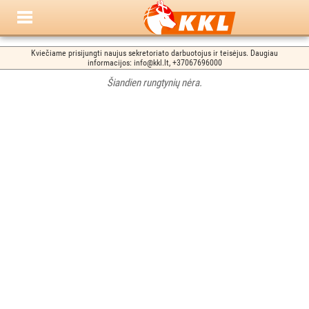
Kviečiame prisijungti naujus sekretoriato darbuotojus ir teisėjus. Daugiau
informacijos: info@kkl.lt, +37067696000
Šiandien rungtynių nėra.