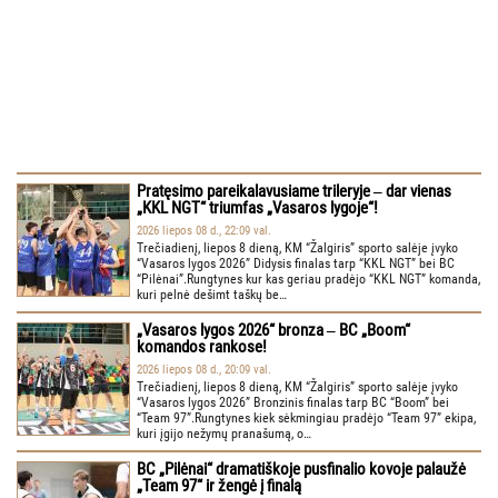
Pratęsimo pareikalavusiame trileryje ‒ dar vienas
„KKL NGT“ triumfas „Vasaros lygoje“!
2026 liepos 08 d., 22:09 val.
Trečiadienį, liepos 8 dieną, KM “Žalgiris” sporto salėje įvyko
“Vasaros lygos 2026” Didysis finalas tarp “KKL NGT” bei BC
“Pilėnai”.Rungtynes kur kas geriau pradėjo “KKL NGT” komanda,
kuri pelnė dešimt taškų be…
„Vasaros lygos 2026“ bronza ‒ BC „Boom“
komandos rankose!
2026 liepos 08 d., 20:09 val.
Trečiadienį, liepos 8 dieną, KM “Žalgiris” sporto salėje įvyko
“Vasaros lygos 2026” Bronzinis finalas tarp BC “Boom” bei
“Team 97”.Rungtynes kiek sėkmingiau pradėjo “Team 97” ekipa,
kuri įgijo nežymų pranašumą, o…
BC „Pilėnai“ dramatiškoje pusfinalio kovoje palaužė
„Team 97“ ir žengė į finalą