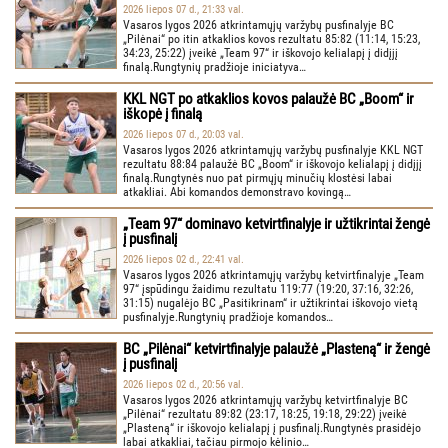
2026 liepos 07 d., 21:33 val.
Vasaros lygos 2026 atkrintamųjų varžybų pusfinalyje BC
„Pilėnai“ po itin atkaklios kovos rezultatu 85:82 (11:14, 15:23,
34:23, 25:22) įveikė „Team 97“ ir iškovojo kelialapį į didįjį
finalą.Rungtynių pradžioje iniciatyva…
KKL NGT po atkaklios kovos palaužė BC „Boom“ ir
iškopė į finalą
2026 liepos 07 d., 20:03 val.
Vasaros lygos 2026 atkrintamųjų varžybų pusfinalyje KKL NGT
rezultatu 88:84 palaužė BC „Boom“ ir iškovojo kelialapį į didįjį
finalą.Rungtynės nuo pat pirmųjų minučių klostėsi labai
atkakliai. Abi komandos demonstravo kovingą…
„Team 97“ dominavo ketvirtfinalyje ir užtikrintai žengė
į pusfinalį
2026 liepos 02 d., 22:41 val.
Vasaros lygos 2026 atkrintamųjų varžybų ketvirtfinalyje „Team
97“ įspūdingu žaidimu rezultatu 119:77 (19:20, 37:16, 32:26,
31:15) nugalėjo BC „Pasitikrinam“ ir užtikrintai iškovojo vietą
pusfinalyje.Rungtynių pradžioje komandos…
BC „Pilėnai“ ketvirtfinalyje palaužė „Plasteną“ ir žengė
į pusfinalį
2026 liepos 02 d., 20:56 val.
Vasaros lygos 2026 atkrintamųjų varžybų ketvirtfinalyje BC
„Pilėnai“ rezultatu 89:82 (23:17, 18:25, 19:18, 29:22) įveikė
„Plasteną“ ir iškovojo kelialapį į pusfinalį.Rungtynės prasidėjo
labai atkakliai, tačiau pirmojo kėlinio…