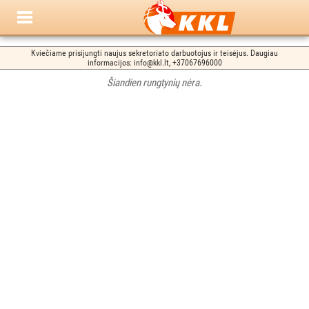
Kviečiame prisijungti naujus sekretoriato darbuotojus ir teisėjus. Daugiau
informacijos: info@kkl.lt, +37067696000
Šiandien rungtynių nėra.