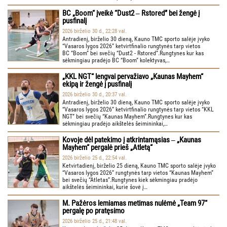
BC „Boom“ įveikė “Dust2 ‒ Rstored” bei žengė į
pusfinalį
2026 birželio 30 d., 22:28 val.
Antradienį, birželio 30 dieną, Kauno TMC sporto salėje įvyko
“Vasaros lygos 2026” ketvirtfinalio rungtynės tarp vietos
BC “Boom” bei svečių “Dust2 - Rstored”.Rungtynes kur kas
sėkmingiau pradėjo BC “Boom” kolektyvas,…
„KKL NGT“ lengvai pervažiavo „Kaunas Mayhem“
ekipą ir žengė į pusfinalį
2026 birželio 30 d., 20:37 val.
Antradienį, birželio 30 dieną, Kauno TMC sporto salėje įvyko
“Vasaros lygos 2026” ketvirtfinalio rungtynės tarp vietos “KKL
NGT” bei svečių “Kaunas Mayhem”.Rungtynes kur kas
sėkmingiau pradėjo aikštelės šeimininkai,…
Kovoje dėl patekimo į atkrintamąsias ‒ „Kaunas
Mayhem“ pergalė prieš „Atletą“
2026 birželio 25 d., 22:54 val.
Ketvirtadienį, birželio 25 dieną, Kauno TMC sporto salėje įvyko
“Vasaros lygos 2026” rungtynės tarp vietos “Kaunas Mayhem”
bei svečių “Atletas”.Rungtynes kiek sėkmingiau pradėjo
aikštelės šeimininkai, kurie šovė į…
M. Pažėros lemiamas metimas nulėmė „Team 97“
pergalę po pratęsimo
2026 birželio 25 d., 21:48 val.