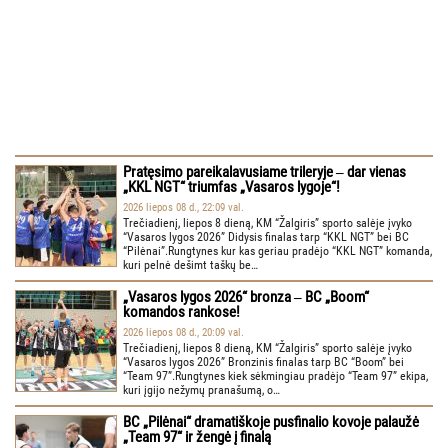
Pratęsimo pareikalavusiame trileryje ‒ dar vienas
„KKL NGT“ triumfas „Vasaros lygoje“!
2026 liepos 08 d., 22:09 val.
Trečiadienį, liepos 8 dieną, KM “Žalgiris” sporto salėje įvyko
“Vasaros lygos 2026” Didysis finalas tarp “KKL NGT” bei BC
“Pilėnai”.Rungtynes kur kas geriau pradėjo “KKL NGT” komanda,
kuri pelnė dešimt taškų be…
„Vasaros lygos 2026“ bronza ‒ BC „Boom“
komandos rankose!
2026 liepos 08 d., 20:09 val.
Trečiadienį, liepos 8 dieną, KM “Žalgiris” sporto salėje įvyko
“Vasaros lygos 2026” Bronzinis finalas tarp BC “Boom” bei
“Team 97”.Rungtynes kiek sėkmingiau pradėjo “Team 97” ekipa,
kuri įgijo nežymų pranašumą, o…
BC „Pilėnai“ dramatiškoje pusfinalio kovoje palaužė
„Team 97“ ir žengė į finalą