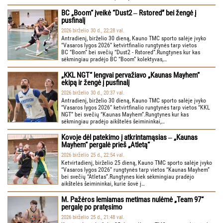
BC „Boom“ įveikė “Dust2 ‒ Rstored” bei žengė į
pusfinalį
2026 birželio 30 d., 22:28 val.
Antradienį, birželio 30 dieną, Kauno TMC sporto salėje įvyko
“Vasaros lygos 2026” ketvirtfinalio rungtynės tarp vietos
BC “Boom” bei svečių “Dust2 - Rstored”.Rungtynes kur kas
sėkmingiau pradėjo BC “Boom” kolektyvas,…
„KKL NGT“ lengvai pervažiavo „Kaunas Mayhem“
ekipą ir žengė į pusfinalį
2026 birželio 30 d., 20:37 val.
Antradienį, birželio 30 dieną, Kauno TMC sporto salėje įvyko
“Vasaros lygos 2026” ketvirtfinalio rungtynės tarp vietos “KKL
NGT” bei svečių “Kaunas Mayhem”.Rungtynes kur kas
sėkmingiau pradėjo aikštelės šeimininkai,…
Kovoje dėl patekimo į atkrintamąsias ‒ „Kaunas
Mayhem“ pergalė prieš „Atletą“
2026 birželio 25 d., 22:54 val.
Ketvirtadienį, birželio 25 dieną, Kauno TMC sporto salėje įvyko
“Vasaros lygos 2026” rungtynės tarp vietos “Kaunas Mayhem”
bei svečių “Atletas”.Rungtynes kiek sėkmingiau pradėjo
aikštelės šeimininkai, kurie šovė į…
M. Pažėros lemiamas metimas nulėmė „Team 97“
pergalę po pratęsimo
2026 birželio 25 d., 21:48 val.