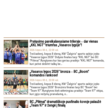
Pratęsimo pareikalavusiame trileryje ‒ dar vienas
„KKL NGT“ triumfas „Vasaros lygoje“!
2026 liepos 08 d., 22:09 val.
Trečiadienį, liepos 8 dieną, KM “Žalgiris” sporto salėje įvyko
“Vasaros lygos 2026” Didysis finalas tarp “KKL NGT” bei BC
“Pilėnai”.Rungtynes kur kas geriau pradėjo “KKL NGT” komanda,
kuri pelnė dešimt taškų be…
„Vasaros lygos 2026“ bronza ‒ BC „Boom“
komandos rankose!
2026 liepos 08 d., 20:09 val.
Trečiadienį, liepos 8 dieną, KM “Žalgiris” sporto salėje įvyko
“Vasaros lygos 2026” Bronzinis finalas tarp BC “Boom” bei
“Team 97”.Rungtynes kiek sėkmingiau pradėjo “Team 97” ekipa,
kuri įgijo nežymų pranašumą, o…
BC „Pilėnai“ dramatiškoje pusfinalio kovoje palaužė
„Team 97“ ir žengė į finalą