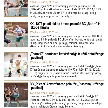
2026 liepos 07 d., 21:33 val.
Vasaros lygos 2026 atkrintamųjų varžybų pusfinalyje BC
„Pilėnai“ po itin atkaklios kovos rezultatu 85:82 (11:14, 15:23,
34:23, 25:22) įveikė „Team 97“ ir iškovojo kelialapį į didįjį
finalą.Rungtynių pradžioje iniciatyva…
KKL NGT po atkaklios kovos palaužė BC „Boom“ ir
iškopė į finalą
2026 liepos 07 d., 20:03 val.
Vasaros lygos 2026 atkrintamųjų varžybų pusfinalyje KKL NGT
rezultatu 88:84 palaužė BC „Boom“ ir iškovojo kelialapį į didįjį
finalą.Rungtynės nuo pat pirmųjų minučių klostėsi labai
atkakliai. Abi komandos demonstravo kovingą…
„Team 97“ dominavo ketvirtfinalyje ir užtikrintai žengė
į pusfinalį
2026 liepos 02 d., 22:41 val.
Vasaros lygos 2026 atkrintamųjų varžybų ketvirtfinalyje „Team
97“ įspūdingu žaidimu rezultatu 119:77 (19:20, 37:16, 32:26,
31:15) nugalėjo BC „Pasitikrinam“ ir užtikrintai iškovojo vietą
pusfinalyje.Rungtynių pradžioje komandos…
BC „Pilėnai“ ketvirtfinalyje palaužė „Plasteną“ ir žengė
į pusfinalį
2026 liepos 02 d., 20:56 val.
Vasaros lygos 2026 atkrintamųjų varžybų ketvirtfinalyje BC
„Pilėnai“ rezultatu 89:82 (23:17, 18:25, 19:18, 29:22) įveikė
„Plasteną“ ir iškovojo kelialapį į pusfinalį.Rungtynės prasidėjo
labai atkakliai, tačiau pirmojo kėlinio…