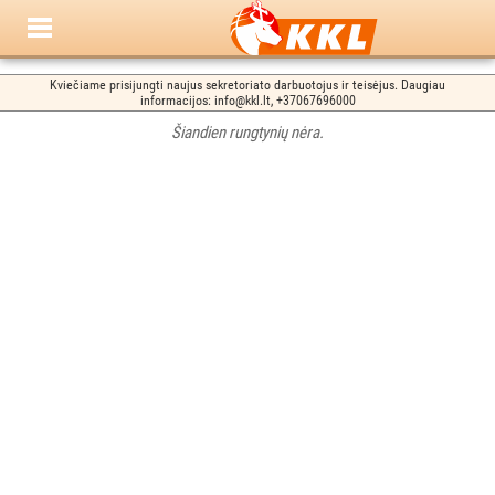
Kviečiame prisijungti naujus sekretoriato darbuotojus ir teisėjus. Daugiau
informacijos: info@kkl.lt, +37067696000
Šiandien rungtynių nėra.