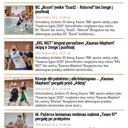
BC „Boom“ įveikė “Dust2 ‒ Rstored” bei žengė į
pusfinalį
2026 birželio 30 d., 22:28 val.
Antradienį, birželio 30 dieną, Kauno TMC sporto salėje įvyko
“Vasaros lygos 2026” ketvirtfinalio rungtynės tarp vietos
BC “Boom” bei svečių “Dust2 - Rstored”.Rungtynes kur kas
sėkmingiau pradėjo BC “Boom” kolektyvas,…
„KKL NGT“ lengvai pervažiavo „Kaunas Mayhem“
ekipą ir žengė į pusfinalį
2026 birželio 30 d., 20:37 val.
Antradienį, birželio 30 dieną, Kauno TMC sporto salėje įvyko
“Vasaros lygos 2026” ketvirtfinalio rungtynės tarp vietos “KKL
NGT” bei svečių “Kaunas Mayhem”.Rungtynes kur kas
sėkmingiau pradėjo aikštelės šeimininkai,…
Kovoje dėl patekimo į atkrintamąsias ‒ „Kaunas
Mayhem“ pergalė prieš „Atletą“
2026 birželio 25 d., 22:54 val.
Ketvirtadienį, birželio 25 dieną, Kauno TMC sporto salėje įvyko
“Vasaros lygos 2026” rungtynės tarp vietos “Kaunas Mayhem”
bei svečių “Atletas”.Rungtynes kiek sėkmingiau pradėjo
aikštelės šeimininkai, kurie šovė į…
M. Pažėros lemiamas metimas nulėmė „Team 97“
pergalę po pratęsimo
2026 birželio 25 d., 21:48 val.