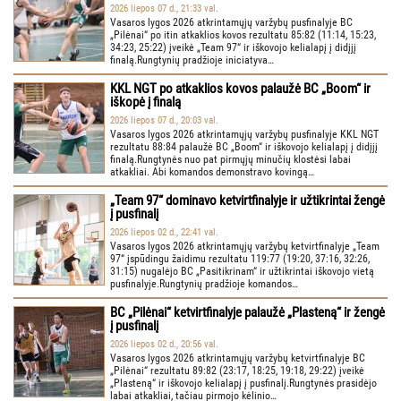
2026 liepos 07 d., 21:33 val.
Vasaros lygos 2026 atkrintamųjų varžybų pusfinalyje BC
„Pilėnai“ po itin atkaklios kovos rezultatu 85:82 (11:14, 15:23,
34:23, 25:22) įveikė „Team 97“ ir iškovojo kelialapį į didįjį
finalą.Rungtynių pradžioje iniciatyva…
KKL NGT po atkaklios kovos palaužė BC „Boom“ ir
iškopė į finalą
2026 liepos 07 d., 20:03 val.
Vasaros lygos 2026 atkrintamųjų varžybų pusfinalyje KKL NGT
rezultatu 88:84 palaužė BC „Boom“ ir iškovojo kelialapį į didįjį
finalą.Rungtynės nuo pat pirmųjų minučių klostėsi labai
atkakliai. Abi komandos demonstravo kovingą…
„Team 97“ dominavo ketvirtfinalyje ir užtikrintai žengė
į pusfinalį
2026 liepos 02 d., 22:41 val.
Vasaros lygos 2026 atkrintamųjų varžybų ketvirtfinalyje „Team
97“ įspūdingu žaidimu rezultatu 119:77 (19:20, 37:16, 32:26,
31:15) nugalėjo BC „Pasitikrinam“ ir užtikrintai iškovojo vietą
pusfinalyje.Rungtynių pradžioje komandos…
BC „Pilėnai“ ketvirtfinalyje palaužė „Plasteną“ ir žengė
į pusfinalį
2026 liepos 02 d., 20:56 val.
Vasaros lygos 2026 atkrintamųjų varžybų ketvirtfinalyje BC
„Pilėnai“ rezultatu 89:82 (23:17, 18:25, 19:18, 29:22) įveikė
„Plasteną“ ir iškovojo kelialapį į pusfinalį.Rungtynės prasidėjo
labai atkakliai, tačiau pirmojo kėlinio…