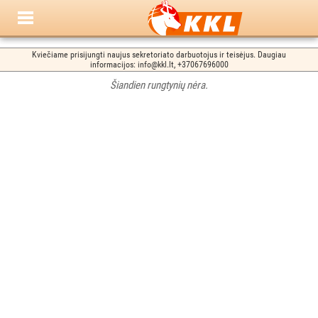
Kviečiame prisijungti naujus sekretoriato darbuotojus ir teisėjus. Daugiau
informacijos: info@kkl.lt, +37067696000
Šiandien rungtynių nėra.