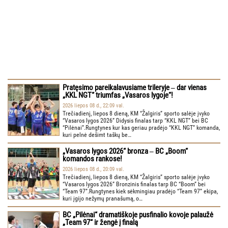
Pratęsimo pareikalavusiame trileryje ‒ dar vienas
„KKL NGT“ triumfas „Vasaros lygoje“!
2026 liepos 08 d., 22:09 val.
Trečiadienį, liepos 8 dieną, KM “Žalgiris” sporto salėje įvyko
“Vasaros lygos 2026” Didysis finalas tarp “KKL NGT” bei BC
“Pilėnai”.Rungtynes kur kas geriau pradėjo “KKL NGT” komanda,
kuri pelnė dešimt taškų be…
„Vasaros lygos 2026“ bronza ‒ BC „Boom“
komandos rankose!
2026 liepos 08 d., 20:09 val.
Trečiadienį, liepos 8 dieną, KM “Žalgiris” sporto salėje įvyko
“Vasaros lygos 2026” Bronzinis finalas tarp BC “Boom” bei
“Team 97”.Rungtynes kiek sėkmingiau pradėjo “Team 97” ekipa,
kuri įgijo nežymų pranašumą, o…
BC „Pilėnai“ dramatiškoje pusfinalio kovoje palaužė
„Team 97“ ir žengė į finalą