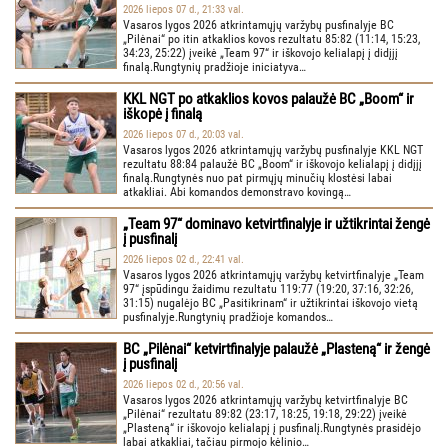
2026 liepos 07 d., 21:33 val.
Vasaros lygos 2026 atkrintamųjų varžybų pusfinalyje BC
„Pilėnai“ po itin atkaklios kovos rezultatu 85:82 (11:14, 15:23,
34:23, 25:22) įveikė „Team 97“ ir iškovojo kelialapį į didįjį
finalą.Rungtynių pradžioje iniciatyva…
KKL NGT po atkaklios kovos palaužė BC „Boom“ ir
iškopė į finalą
2026 liepos 07 d., 20:03 val.
Vasaros lygos 2026 atkrintamųjų varžybų pusfinalyje KKL NGT
rezultatu 88:84 palaužė BC „Boom“ ir iškovojo kelialapį į didįjį
finalą.Rungtynės nuo pat pirmųjų minučių klostėsi labai
atkakliai. Abi komandos demonstravo kovingą…
„Team 97“ dominavo ketvirtfinalyje ir užtikrintai žengė
į pusfinalį
2026 liepos 02 d., 22:41 val.
Vasaros lygos 2026 atkrintamųjų varžybų ketvirtfinalyje „Team
97“ įspūdingu žaidimu rezultatu 119:77 (19:20, 37:16, 32:26,
31:15) nugalėjo BC „Pasitikrinam“ ir užtikrintai iškovojo vietą
pusfinalyje.Rungtynių pradžioje komandos…
BC „Pilėnai“ ketvirtfinalyje palaužė „Plasteną“ ir žengė
į pusfinalį
2026 liepos 02 d., 20:56 val.
Vasaros lygos 2026 atkrintamųjų varžybų ketvirtfinalyje BC
„Pilėnai“ rezultatu 89:82 (23:17, 18:25, 19:18, 29:22) įveikė
„Plasteną“ ir iškovojo kelialapį į pusfinalį.Rungtynės prasidėjo
labai atkakliai, tačiau pirmojo kėlinio…