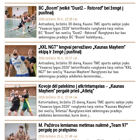
BC „Boom“ įveikė “Dust2 ‒ Rstored” bei žengė į
pusfinalį
2026 birželio 30 d., 22:28 val.
Antradienį, birželio 30 dieną, Kauno TMC sporto salėje įvyko
“Vasaros lygos 2026” ketvirtfinalio rungtynės tarp vietos
BC “Boom” bei svečių “Dust2 - Rstored”.Rungtynes kur kas
sėkmingiau pradėjo BC “Boom” kolektyvas,…
„KKL NGT“ lengvai pervažiavo „Kaunas Mayhem“
ekipą ir žengė į pusfinalį
2026 birželio 30 d., 20:37 val.
Antradienį, birželio 30 dieną, Kauno TMC sporto salėje įvyko
“Vasaros lygos 2026” ketvirtfinalio rungtynės tarp vietos “KKL
NGT” bei svečių “Kaunas Mayhem”.Rungtynes kur kas
sėkmingiau pradėjo aikštelės šeimininkai,…
Kovoje dėl patekimo į atkrintamąsias ‒ „Kaunas
Mayhem“ pergalė prieš „Atletą“
2026 birželio 25 d., 22:54 val.
Ketvirtadienį, birželio 25 dieną, Kauno TMC sporto salėje įvyko
“Vasaros lygos 2026” rungtynės tarp vietos “Kaunas Mayhem”
bei svečių “Atletas”.Rungtynes kiek sėkmingiau pradėjo
aikštelės šeimininkai, kurie šovė į…
M. Pažėros lemiamas metimas nulėmė „Team 97“
pergalę po pratęsimo
2026 birželio 25 d., 21:48 val.