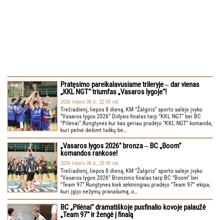
Pratęsimo pareikalavusiame trileryje ‒ dar vienas
„KKL NGT“ triumfas „Vasaros lygoje“!
2026 liepos 08 d., 22:09 val.
Trečiadienį, liepos 8 dieną, KM “Žalgiris” sporto salėje įvyko
“Vasaros lygos 2026” Didysis finalas tarp “KKL NGT” bei BC
“Pilėnai”.Rungtynes kur kas geriau pradėjo “KKL NGT” komanda,
kuri pelnė dešimt taškų be…
„Vasaros lygos 2026“ bronza ‒ BC „Boom“
komandos rankose!
2026 liepos 08 d., 20:09 val.
Trečiadienį, liepos 8 dieną, KM “Žalgiris” sporto salėje įvyko
“Vasaros lygos 2026” Bronzinis finalas tarp BC “Boom” bei
“Team 97”.Rungtynes kiek sėkmingiau pradėjo “Team 97” ekipa,
kuri įgijo nežymų pranašumą, o…
BC „Pilėnai“ dramatiškoje pusfinalio kovoje palaužė
„Team 97“ ir žengė į finalą