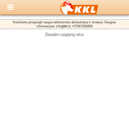
Kviečiame prisijungti naujus sekretoriato darbuotojus ir teisėjus. Daugiau
informacijos: info@kkl.lt, +37067696000
Šiandien rungtynių nėra.