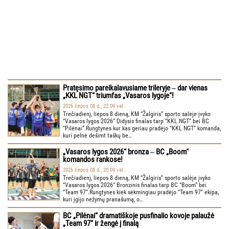
Pratęsimo pareikalavusiame trileryje ‒ dar vienas
„KKL NGT“ triumfas „Vasaros lygoje“!
2026 liepos 08 d., 22:09 val.
Trečiadienį, liepos 8 dieną, KM “Žalgiris” sporto salėje įvyko
“Vasaros lygos 2026” Didysis finalas tarp “KKL NGT” bei BC
“Pilėnai”.Rungtynes kur kas geriau pradėjo “KKL NGT” komanda,
kuri pelnė dešimt taškų be…
„Vasaros lygos 2026“ bronza ‒ BC „Boom“
komandos rankose!
2026 liepos 08 d., 20:09 val.
Trečiadienį, liepos 8 dieną, KM “Žalgiris” sporto salėje įvyko
“Vasaros lygos 2026” Bronzinis finalas tarp BC “Boom” bei
“Team 97”.Rungtynes kiek sėkmingiau pradėjo “Team 97” ekipa,
kuri įgijo nežymų pranašumą, o…
BC „Pilėnai“ dramatiškoje pusfinalio kovoje palaužė
„Team 97“ ir žengė į finalą