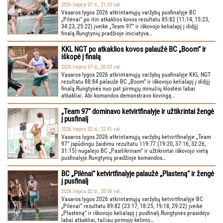
2026 liepos 07 d., 21:33 val.
Vasaros lygos 2026 atkrintamųjų varžybų pusfinalyje BC
„Pilėnai“ po itin atkaklios kovos rezultatu 85:82 (11:14, 15:23,
34:23, 25:22) įveikė „Team 97“ ir iškovojo kelialapį į didįjį
finalą.Rungtynių pradžioje iniciatyva…
KKL NGT po atkaklios kovos palaužė BC „Boom“ ir
iškopė į finalą
2026 liepos 07 d., 20:03 val.
Vasaros lygos 2026 atkrintamųjų varžybų pusfinalyje KKL NGT
rezultatu 88:84 palaužė BC „Boom“ ir iškovojo kelialapį į didįjį
finalą.Rungtynės nuo pat pirmųjų minučių klostėsi labai
atkakliai. Abi komandos demonstravo kovingą…
„Team 97“ dominavo ketvirtfinalyje ir užtikrintai žengė
į pusfinalį
2026 liepos 02 d., 22:41 val.
Vasaros lygos 2026 atkrintamųjų varžybų ketvirtfinalyje „Team
97“ įspūdingu žaidimu rezultatu 119:77 (19:20, 37:16, 32:26,
31:15) nugalėjo BC „Pasitikrinam“ ir užtikrintai iškovojo vietą
pusfinalyje.Rungtynių pradžioje komandos…
BC „Pilėnai“ ketvirtfinalyje palaužė „Plasteną“ ir žengė
į pusfinalį
2026 liepos 02 d., 20:56 val.
Vasaros lygos 2026 atkrintamųjų varžybų ketvirtfinalyje BC
„Pilėnai“ rezultatu 89:82 (23:17, 18:25, 19:18, 29:22) įveikė
„Plasteną“ ir iškovojo kelialapį į pusfinalį.Rungtynės prasidėjo
labai atkakliai, tačiau pirmojo kėlinio…