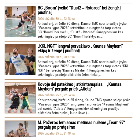
BC „Boom“ įveikė “Dust2 ‒ Rstored” bei žengė į
pusfinalį
2026 birželio 30 d., 22:28 val.
Antradienį, birželio 30 dieną, Kauno TMC sporto salėje įvyko
“Vasaros lygos 2026” ketvirtfinalio rungtynės tarp vietos
BC “Boom” bei svečių “Dust2 - Rstored”.Rungtynes kur kas
sėkmingiau pradėjo BC “Boom” kolektyvas,…
„KKL NGT“ lengvai pervažiavo „Kaunas Mayhem“
ekipą ir žengė į pusfinalį
2026 birželio 30 d., 20:37 val.
Antradienį, birželio 30 dieną, Kauno TMC sporto salėje įvyko
“Vasaros lygos 2026” ketvirtfinalio rungtynės tarp vietos “KKL
NGT” bei svečių “Kaunas Mayhem”.Rungtynes kur kas
sėkmingiau pradėjo aikštelės šeimininkai,…
Kovoje dėl patekimo į atkrintamąsias ‒ „Kaunas
Mayhem“ pergalė prieš „Atletą“
2026 birželio 25 d., 22:54 val.
Ketvirtadienį, birželio 25 dieną, Kauno TMC sporto salėje įvyko
“Vasaros lygos 2026” rungtynės tarp vietos “Kaunas Mayhem”
bei svečių “Atletas”.Rungtynes kiek sėkmingiau pradėjo
aikštelės šeimininkai, kurie šovė į…
M. Pažėros lemiamas metimas nulėmė „Team 97“
pergalę po pratęsimo
2026 birželio 25 d., 21:48 val.