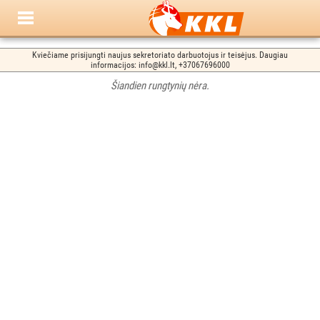
Kviečiame prisijungti naujus sekretoriato darbuotojus ir teisėjus. Daugiau
informacijos: info@kkl.lt, +37067696000
Šiandien rungtynių nėra.