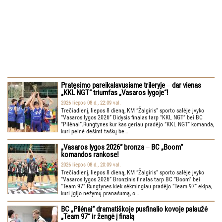
Pratęsimo pareikalavusiame trileryje ‒ dar vienas
„KKL NGT“ triumfas „Vasaros lygoje“!
2026 liepos 08 d., 22:09 val.
Trečiadienį, liepos 8 dieną, KM “Žalgiris” sporto salėje įvyko
“Vasaros lygos 2026” Didysis finalas tarp “KKL NGT” bei BC
“Pilėnai”.Rungtynes kur kas geriau pradėjo “KKL NGT” komanda,
kuri pelnė dešimt taškų be…
„Vasaros lygos 2026“ bronza ‒ BC „Boom“
komandos rankose!
2026 liepos 08 d., 20:09 val.
Trečiadienį, liepos 8 dieną, KM “Žalgiris” sporto salėje įvyko
“Vasaros lygos 2026” Bronzinis finalas tarp BC “Boom” bei
“Team 97”.Rungtynes kiek sėkmingiau pradėjo “Team 97” ekipa,
kuri įgijo nežymų pranašumą, o…
BC „Pilėnai“ dramatiškoje pusfinalio kovoje palaužė
„Team 97“ ir žengė į finalą