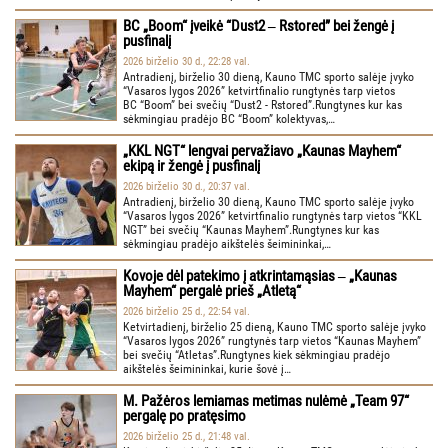
BC „Boom“ įveikė “Dust2 ‒ Rstored” bei žengė į
pusfinalį
2026 birželio 30 d., 22:28 val.
Antradienį, birželio 30 dieną, Kauno TMC sporto salėje įvyko
“Vasaros lygos 2026” ketvirtfinalio rungtynės tarp vietos
BC “Boom” bei svečių “Dust2 - Rstored”.Rungtynes kur kas
sėkmingiau pradėjo BC “Boom” kolektyvas,…
„KKL NGT“ lengvai pervažiavo „Kaunas Mayhem“
ekipą ir žengė į pusfinalį
2026 birželio 30 d., 20:37 val.
Antradienį, birželio 30 dieną, Kauno TMC sporto salėje įvyko
“Vasaros lygos 2026” ketvirtfinalio rungtynės tarp vietos “KKL
NGT” bei svečių “Kaunas Mayhem”.Rungtynes kur kas
sėkmingiau pradėjo aikštelės šeimininkai,…
Kovoje dėl patekimo į atkrintamąsias ‒ „Kaunas
Mayhem“ pergalė prieš „Atletą“
2026 birželio 25 d., 22:54 val.
Ketvirtadienį, birželio 25 dieną, Kauno TMC sporto salėje įvyko
“Vasaros lygos 2026” rungtynės tarp vietos “Kaunas Mayhem”
bei svečių “Atletas”.Rungtynes kiek sėkmingiau pradėjo
aikštelės šeimininkai, kurie šovė į…
M. Pažėros lemiamas metimas nulėmė „Team 97“
pergalę po pratęsimo
2026 birželio 25 d., 21:48 val.