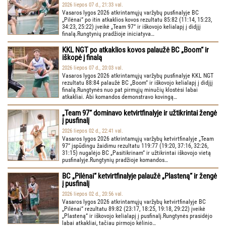
2026 liepos 07 d., 21:33 val.
Vasaros lygos 2026 atkrintamųjų varžybų pusfinalyje BC
„Pilėnai“ po itin atkaklios kovos rezultatu 85:82 (11:14, 15:23,
34:23, 25:22) įveikė „Team 97“ ir iškovojo kelialapį į didįjį
finalą.Rungtynių pradžioje iniciatyva…
KKL NGT po atkaklios kovos palaužė BC „Boom“ ir
iškopė į finalą
2026 liepos 07 d., 20:03 val.
Vasaros lygos 2026 atkrintamųjų varžybų pusfinalyje KKL NGT
rezultatu 88:84 palaužė BC „Boom“ ir iškovojo kelialapį į didįjį
finalą.Rungtynės nuo pat pirmųjų minučių klostėsi labai
atkakliai. Abi komandos demonstravo kovingą…
„Team 97“ dominavo ketvirtfinalyje ir užtikrintai žengė
į pusfinalį
2026 liepos 02 d., 22:41 val.
Vasaros lygos 2026 atkrintamųjų varžybų ketvirtfinalyje „Team
97“ įspūdingu žaidimu rezultatu 119:77 (19:20, 37:16, 32:26,
31:15) nugalėjo BC „Pasitikrinam“ ir užtikrintai iškovojo vietą
pusfinalyje.Rungtynių pradžioje komandos…
BC „Pilėnai“ ketvirtfinalyje palaužė „Plasteną“ ir žengė
į pusfinalį
2026 liepos 02 d., 20:56 val.
Vasaros lygos 2026 atkrintamųjų varžybų ketvirtfinalyje BC
„Pilėnai“ rezultatu 89:82 (23:17, 18:25, 19:18, 29:22) įveikė
„Plasteną“ ir iškovojo kelialapį į pusfinalį.Rungtynės prasidėjo
labai atkakliai, tačiau pirmojo kėlinio…