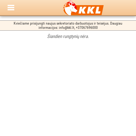
Kviečiame prisijungti naujus sekretoriato darbuotojus ir teisėjus. Daugiau
informacijos: info@kkl.lt, +37067696000
Šiandien rungtynių nėra.