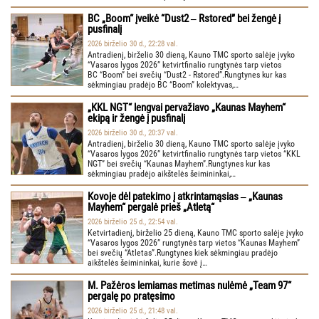
BC „Boom“ įveikė “Dust2 ‒ Rstored” bei žengė į
pusfinalį
2026 birželio 30 d., 22:28 val.
Antradienį, birželio 30 dieną, Kauno TMC sporto salėje įvyko
“Vasaros lygos 2026” ketvirtfinalio rungtynės tarp vietos
BC “Boom” bei svečių “Dust2 - Rstored”.Rungtynes kur kas
sėkmingiau pradėjo BC “Boom” kolektyvas,…
„KKL NGT“ lengvai pervažiavo „Kaunas Mayhem“
ekipą ir žengė į pusfinalį
2026 birželio 30 d., 20:37 val.
Antradienį, birželio 30 dieną, Kauno TMC sporto salėje įvyko
“Vasaros lygos 2026” ketvirtfinalio rungtynės tarp vietos “KKL
NGT” bei svečių “Kaunas Mayhem”.Rungtynes kur kas
sėkmingiau pradėjo aikštelės šeimininkai,…
Kovoje dėl patekimo į atkrintamąsias ‒ „Kaunas
Mayhem“ pergalė prieš „Atletą“
2026 birželio 25 d., 22:54 val.
Ketvirtadienį, birželio 25 dieną, Kauno TMC sporto salėje įvyko
“Vasaros lygos 2026” rungtynės tarp vietos “Kaunas Mayhem”
bei svečių “Atletas”.Rungtynes kiek sėkmingiau pradėjo
aikštelės šeimininkai, kurie šovė į…
M. Pažėros lemiamas metimas nulėmė „Team 97“
pergalę po pratęsimo
2026 birželio 25 d., 21:48 val.