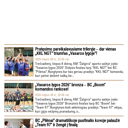
Pratęsimo pareikalavusiame trileryje ‒ dar vienas
„KKL NGT“ triumfas „Vasaros lygoje“!
2026 liepos 08 d., 22:09 val.
Trečiadienį, liepos 8 dieną, KM “Žalgiris” sporto salėje įvyko
“Vasaros lygos 2026” Didysis finalas tarp “KKL NGT” bei BC
“Pilėnai”.Rungtynes kur kas geriau pradėjo “KKL NGT” komanda,
kuri pelnė dešimt taškų be…
„Vasaros lygos 2026“ bronza ‒ BC „Boom“
komandos rankose!
2026 liepos 08 d., 20:09 val.
Trečiadienį, liepos 8 dieną, KM “Žalgiris” sporto salėje įvyko
“Vasaros lygos 2026” Bronzinis finalas tarp BC “Boom” bei
“Team 97”.Rungtynes kiek sėkmingiau pradėjo “Team 97” ekipa,
kuri įgijo nežymų pranašumą, o…
BC „Pilėnai“ dramatiškoje pusfinalio kovoje palaužė
„Team 97“ ir žengė į finalą