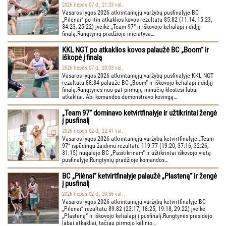
2026 liepos 07 d., 21:33 val.
Vasaros lygos 2026 atkrintamųjų varžybų pusfinalyje BC
„Pilėnai“ po itin atkaklios kovos rezultatu 85:82 (11:14, 15:23,
34:23, 25:22) įveikė „Team 97“ ir iškovojo kelialapį į didįjį
finalą.Rungtynių pradžioje iniciatyva…
KKL NGT po atkaklios kovos palaužė BC „Boom“ ir
iškopė į finalą
2026 liepos 07 d., 20:03 val.
Vasaros lygos 2026 atkrintamųjų varžybų pusfinalyje KKL NGT
rezultatu 88:84 palaužė BC „Boom“ ir iškovojo kelialapį į didįjį
finalą.Rungtynės nuo pat pirmųjų minučių klostėsi labai
atkakliai. Abi komandos demonstravo kovingą…
„Team 97“ dominavo ketvirtfinalyje ir užtikrintai žengė
į pusfinalį
2026 liepos 02 d., 22:41 val.
Vasaros lygos 2026 atkrintamųjų varžybų ketvirtfinalyje „Team
97“ įspūdingu žaidimu rezultatu 119:77 (19:20, 37:16, 32:26,
31:15) nugalėjo BC „Pasitikrinam“ ir užtikrintai iškovojo vietą
pusfinalyje.Rungtynių pradžioje komandos…
BC „Pilėnai“ ketvirtfinalyje palaužė „Plasteną“ ir žengė
į pusfinalį
2026 liepos 02 d., 20:56 val.
Vasaros lygos 2026 atkrintamųjų varžybų ketvirtfinalyje BC
„Pilėnai“ rezultatu 89:82 (23:17, 18:25, 19:18, 29:22) įveikė
„Plasteną“ ir iškovojo kelialapį į pusfinalį.Rungtynės prasidėjo
labai atkakliai, tačiau pirmojo kėlinio…