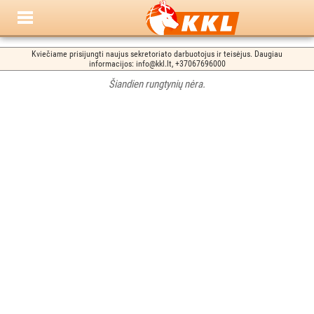
Kviečiame prisijungti naujus sekretoriato darbuotojus ir teisėjus. Daugiau
informacijos: info@kkl.lt, +37067696000
Šiandien rungtynių nėra.