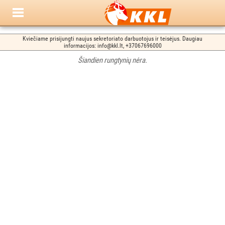
Kviečiame prisijungti naujus sekretoriato darbuotojus ir teisėjus. Daugiau
informacijos: info@kkl.lt, +37067696000
Šiandien rungtynių nėra.