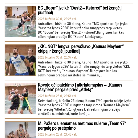
BC „Boom“ įveikė “Dust2 ‒ Rstored” bei žengė į
pusfinalį
2026 birželio 30 d., 22:28 val.
Antradienį, birželio 30 dieną, Kauno TMC sporto salėje įvyko
“Vasaros lygos 2026” ketvirtfinalio rungtynės tarp vietos
BC “Boom” bei svečių “Dust2 - Rstored”.Rungtynes kur kas
sėkmingiau pradėjo BC “Boom” kolektyvas,…
„KKL NGT“ lengvai pervažiavo „Kaunas Mayhem“
ekipą ir žengė į pusfinalį
2026 birželio 30 d., 20:37 val.
Antradienį, birželio 30 dieną, Kauno TMC sporto salėje įvyko
“Vasaros lygos 2026” ketvirtfinalio rungtynės tarp vietos “KKL
NGT” bei svečių “Kaunas Mayhem”.Rungtynes kur kas
sėkmingiau pradėjo aikštelės šeimininkai,…
Kovoje dėl patekimo į atkrintamąsias ‒ „Kaunas
Mayhem“ pergalė prieš „Atletą“
2026 birželio 25 d., 22:54 val.
Ketvirtadienį, birželio 25 dieną, Kauno TMC sporto salėje įvyko
“Vasaros lygos 2026” rungtynės tarp vietos “Kaunas Mayhem”
bei svečių “Atletas”.Rungtynes kiek sėkmingiau pradėjo
aikštelės šeimininkai, kurie šovė į…
M. Pažėros lemiamas metimas nulėmė „Team 97“
pergalę po pratęsimo
2026 birželio 25 d., 21:48 val.