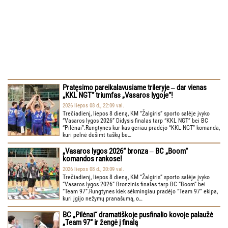
Pratęsimo pareikalavusiame trileryje ‒ dar vienas
„KKL NGT“ triumfas „Vasaros lygoje“!
2026 liepos 08 d., 22:09 val.
Trečiadienį, liepos 8 dieną, KM “Žalgiris” sporto salėje įvyko
“Vasaros lygos 2026” Didysis finalas tarp “KKL NGT” bei BC
“Pilėnai”.Rungtynes kur kas geriau pradėjo “KKL NGT” komanda,
kuri pelnė dešimt taškų be…
„Vasaros lygos 2026“ bronza ‒ BC „Boom“
komandos rankose!
2026 liepos 08 d., 20:09 val.
Trečiadienį, liepos 8 dieną, KM “Žalgiris” sporto salėje įvyko
“Vasaros lygos 2026” Bronzinis finalas tarp BC “Boom” bei
“Team 97”.Rungtynes kiek sėkmingiau pradėjo “Team 97” ekipa,
kuri įgijo nežymų pranašumą, o…
BC „Pilėnai“ dramatiškoje pusfinalio kovoje palaužė
„Team 97“ ir žengė į finalą