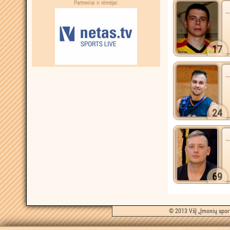
Partneriai ir rėmėjai:
17
24
69
© 2013 VšĮ „Įmonių sport