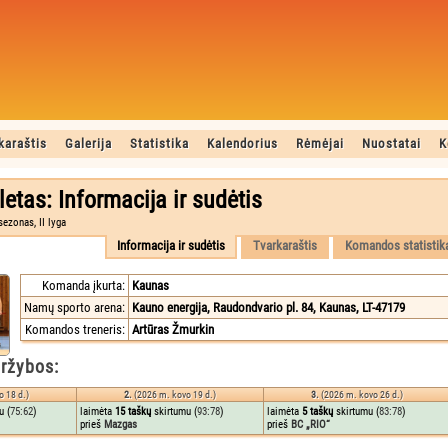
karaštis
Galerija
Statistika
Kalendorius
Rėmėjai
Nuostatai
K
letas: Informacija ir sudėtis
ezonas, II lyga
Informacija ir sudėtis
Tvarkaraštis
Komandos statistik
Komanda įkurta:
Kaunas
Namų sporto arena:
Kauno energija, Raudondvario pl. 84, Kaunas, LT-47179
Komandos treneris:
Artūras Žmurkin
ržybos:
o 18 d.)
2.
(2026 m. kovo 19 d.)
3.
(2026 m. kovo 26 d.)
u (
75:62
)
laimėta
15 taškų
skirtumu (
93:78
)
laimėta
5 taškų
skirtumu (
83:78
)
prieš
Mazgas
prieš
BC „RIO“