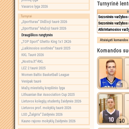
Turnyrinė lent
Vasaros lyga 2026
E
Turnyrai
Sezoninės varžybos (
„Sportturas“ Didžioji taurė 2026
Sezoninės varžybos (
„Sportturas“ Mažoji taurė 2026
Atkrintamosios varž
Draugiškos rungtynės
„TOP Sport“ Ghetto King 1x1 2K26
„Laikinosios sostinės“ taurė 2025
Komandos sud
KKL Taurė 2026
„Nostra.lt“-RKL
LEZ 2 taurė 2025
Women Baltic Basketball League
Venipak taurė
1
Mažų miestelių krepšinio lyga
Lithuanian Bar Association Cup 2025
Lietuvos kolegijų studentų žaidynės 2026
Lietuvos prof. mokyklų taurė 2026
LSD „Žalgiris“ žaidynės 2026
10
Kauno rajono mokyklų žaidynės 2026