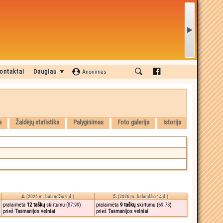
ontaktai
Daugiau ▼
Anonimas
a
Žaidėjų statistika
Palyginimas
Foto galerija
Istorija
4.
(2026 m. balandžio 9 d.)
5.
(2026 m. balandžio 14 d.)
pralaimėta
12 taškų
skirtumu (
87:99
)
pralaimėta
9 taškų
skirtumu (
69:78
)
prieš
Tasmanijos velniai
prieš
Tasmanijos velniai