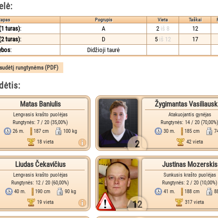
elė:
tapas
Pogrupis
Vieta
Taškai
1 turas)
:
A
2
iš 8
12
2 turas)
:
D
5
iš 12
17
ybos
:
Didžioji taurė
ėtis:
Matas Baniulis
Žygimantas Vasiliaus
Lengvasis krašto puolėjas
Atakuojantis gynėjas
Rungtynės: 7 / 20 (35,00%)
Rungtynės: 14 / 20 (70,00%
26 m.
187 cm
100 kg
30 m.
185 cm
7
2
18 vieta
42 vieta
Liudas Čekavičius
Justinas Mozerskis
Lengvasis krašto puolėjas
Sunkusis krašto puolėjas
Rungtynės: 12 / 20 (60,00%)
Rungtynės: 2 / 20 (10,00%)
40 m.
190 cm
90 kg
41 m.
188 cm
8
12
19 vieta
317 vieta