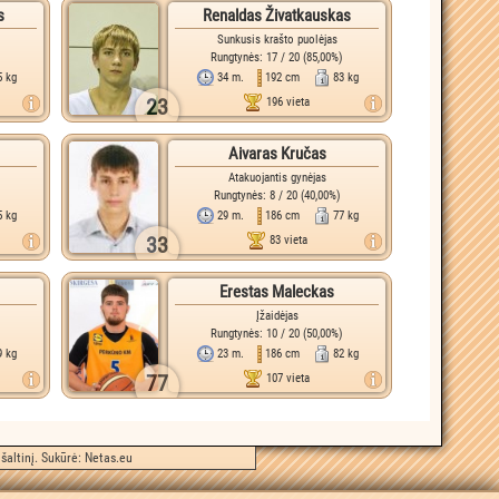
s
Renaldas Živatkauskas
Sunkusis krašto puolėjas
Rungtynės: 17 / 20 (85,00%)
5 kg
34 m.
192 cm
83 kg
23
196 vieta
Aivaras Kručas
Atakuojantis gynėjas
)
Rungtynės: 8 / 20 (40,00%)
5 kg
29 m.
186 cm
77 kg
33
83 vieta
Erestas Maleckas
Įžaidėjas
Rungtynės: 10 / 20 (50,00%)
9 kg
23 m.
186 cm
82 kg
77
107 vieta
šaltinį. Sukūrė:
Netas.eu