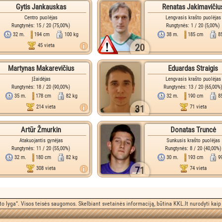
Gytis Jankauskas
Renatas Jakimavičiu
Centro puolėjas
Lengvasis krašto puolėjas
Rungtynės: 15 / 20 (75,00%)
Rungtynės: 1 / 20 (5,00%)
32 m.
194 cm
100 kg
38 m.
185 cm
8
20
45 vieta
Martynas Makarevičius
Eduardas Straigis
Įžaidėjas
Lengvasis krašto puolėjas
Rungtynės: 18 / 20 (90,00%)
Rungtynės: 13 / 20 (65,00%
35 m.
178 cm
82 kg
32 m.
190 cm
8
31
214 vieta
71 vieta
Artūr Žmurkin
Donatas Truncė
Atakuojantis gynėjas
Sunkusis krašto puolėjas
Rungtynės: 11 / 20 (55,00%)
Rungtynės: 8 / 20 (40,00%)
32 m.
180 cm
82 kg
30 m.
193 cm
9
71
308 vieta
74 vieta
o lyga“. Visos teisės saugomos. Skelbiant svetainės informaciją, būtina KKL.lt nurodyti kaip 