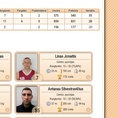
Rungtynės
Pergalės
Pralaimėjimai
Įmesta
Praleista
Santykis
7
5
2
575
540
35
11
6
5
859
831
28
2
2
156
177
-21
kas
Linas Jonaitis
Centro puolėjas
)
Rungtynės: 15 / 20 (75,00%)
4 kg
25 m.
193 cm
85 kg
7
173 vieta
Antanas Silvestravičius
Centro puolėjas
Rungtynės: 10 / 20 (50,00%)
8 kg
37 m.
200 cm
94 kg
15
283 vieta