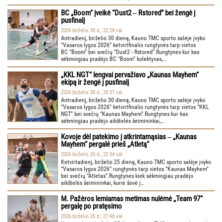
BC „Boom“ įveikė “Dust2 ‒ Rstored” bei žengė į
pusfinalį
2026 birželio 30 d., 22:28 val.
Antradienį, birželio 30 dieną, Kauno TMC sporto salėje įvyko
“Vasaros lygos 2026” ketvirtfinalio rungtynės tarp vietos
BC “Boom” bei svečių “Dust2 - Rstored”.Rungtynes kur kas
sėkmingiau pradėjo BC “Boom” kolektyvas,…
„KKL NGT“ lengvai pervažiavo „Kaunas Mayhem“
ekipą ir žengė į pusfinalį
2026 birželio 30 d., 20:37 val.
Antradienį, birželio 30 dieną, Kauno TMC sporto salėje įvyko
“Vasaros lygos 2026” ketvirtfinalio rungtynės tarp vietos “KKL
NGT” bei svečių “Kaunas Mayhem”.Rungtynes kur kas
sėkmingiau pradėjo aikštelės šeimininkai,…
Kovoje dėl patekimo į atkrintamąsias ‒ „Kaunas
Mayhem“ pergalė prieš „Atletą“
2026 birželio 25 d., 22:54 val.
Ketvirtadienį, birželio 25 dieną, Kauno TMC sporto salėje įvyko
“Vasaros lygos 2026” rungtynės tarp vietos “Kaunas Mayhem”
bei svečių “Atletas”.Rungtynes kiek sėkmingiau pradėjo
aikštelės šeimininkai, kurie šovė į…
M. Pažėros lemiamas metimas nulėmė „Team 97“
pergalę po pratęsimo
2026 birželio 25 d., 21:48 val.