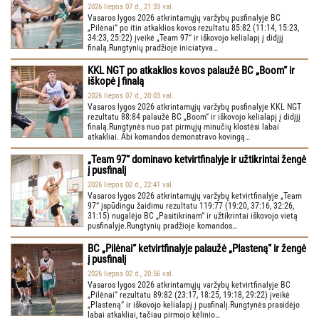
2026 liepos 07 d., 21:33 val.
Vasaros lygos 2026 atkrintamųjų varžybų pusfinalyje BC
„Pilėnai“ po itin atkaklios kovos rezultatu 85:82 (11:14, 15:23,
34:23, 25:22) įveikė „Team 97“ ir iškovojo kelialapį į didįjį
finalą.Rungtynių pradžioje iniciatyva…
KKL NGT po atkaklios kovos palaužė BC „Boom“ ir
iškopė į finalą
2026 liepos 07 d., 20:03 val.
Vasaros lygos 2026 atkrintamųjų varžybų pusfinalyje KKL NGT
rezultatu 88:84 palaužė BC „Boom“ ir iškovojo kelialapį į didįjį
finalą.Rungtynės nuo pat pirmųjų minučių klostėsi labai
atkakliai. Abi komandos demonstravo kovingą…
„Team 97“ dominavo ketvirtfinalyje ir užtikrintai žengė
į pusfinalį
2026 liepos 02 d., 22:41 val.
Vasaros lygos 2026 atkrintamųjų varžybų ketvirtfinalyje „Team
97“ įspūdingu žaidimu rezultatu 119:77 (19:20, 37:16, 32:26,
31:15) nugalėjo BC „Pasitikrinam“ ir užtikrintai iškovojo vietą
pusfinalyje.Rungtynių pradžioje komandos…
BC „Pilėnai“ ketvirtfinalyje palaužė „Plasteną“ ir žengė
į pusfinalį
2026 liepos 02 d., 20:56 val.
Vasaros lygos 2026 atkrintamųjų varžybų ketvirtfinalyje BC
„Pilėnai“ rezultatu 89:82 (23:17, 18:25, 19:18, 29:22) įveikė
„Plasteną“ ir iškovojo kelialapį į pusfinalį.Rungtynės prasidėjo
labai atkakliai, tačiau pirmojo kėlinio…