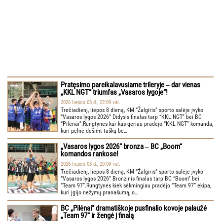
Pratęsimo pareikalavusiame trileryje ‒ dar vienas
„KKL NGT“ triumfas „Vasaros lygoje“!
2026 liepos 08 d., 22:09 val.
Trečiadienį, liepos 8 dieną, KM “Žalgiris” sporto salėje įvyko
“Vasaros lygos 2026” Didysis finalas tarp “KKL NGT” bei BC
“Pilėnai”.Rungtynes kur kas geriau pradėjo “KKL NGT” komanda,
kuri pelnė dešimt taškų be…
„Vasaros lygos 2026“ bronza ‒ BC „Boom“
komandos rankose!
2026 liepos 08 d., 20:09 val.
Trečiadienį, liepos 8 dieną, KM “Žalgiris” sporto salėje įvyko
“Vasaros lygos 2026” Bronzinis finalas tarp BC “Boom” bei
“Team 97”.Rungtynes kiek sėkmingiau pradėjo “Team 97” ekipa,
kuri įgijo nežymų pranašumą, o…
BC „Pilėnai“ dramatiškoje pusfinalio kovoje palaužė
„Team 97“ ir žengė į finalą