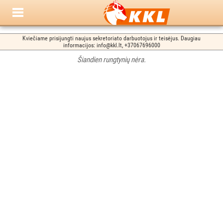
Kviečiame prisijungti naujus sekretoriato darbuotojus ir teisėjus. Daugiau
informacijos: info@kkl.lt, +37067696000
Šiandien rungtynių nėra.