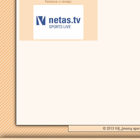
Partneriai ir rėmėjai:
© 2013 VšĮ „Įmonių sport