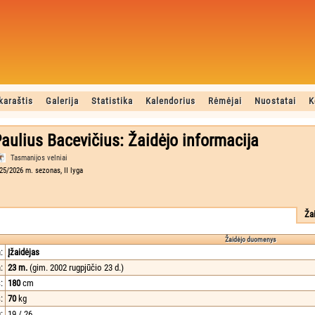
karaštis
Galerija
Statistika
Kalendorius
Rėmėjai
Nuostatai
K
aulius Bacevičius: Žaidėjo informacija
Tasmanijos velniai
25/2026 m. sezonas, II lyga
Ža
Žaidėjo duomenys
:
Įžaidėjas
:
23 m.
(gim. 2002 rugpjūčio 23 d.)
:
180
cm
:
70
kg
:
19 / 26