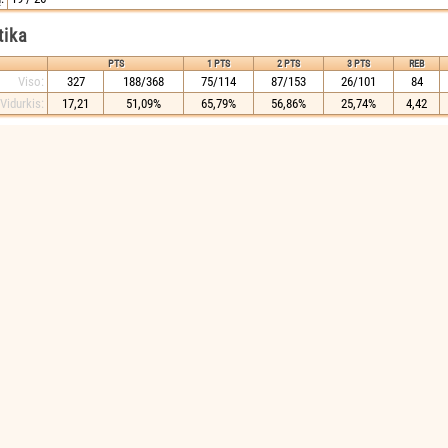
tika
PTS
1 PTS
2 PTS
3 PTS
REB
Viso:
327
188/368
75/114
87/153
26/101
84
Vidurkis:
17,21
51,09%
65,79%
56,86%
25,74%
4,42