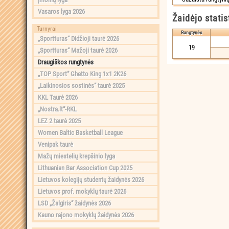
Vasaros lyga 2026
Žaidėjo statis
Turnyrai
Rungtynės
„Sportturas“ Didžioji taurė 2026
19
„Sportturas“ Mažoji taurė 2026
Draugiškos rungtynės
„TOP Sport“ Ghetto King 1x1 2K26
„Laikinosios sostinės“ taurė 2025
KKL Taurė 2026
„Nostra.lt“-RKL
LEZ 2 taurė 2025
Women Baltic Basketball League
Venipak taurė
Mažų miestelių krepšinio lyga
Lithuanian Bar Association Cup 2025
Lietuvos kolegijų studentų žaidynės 2026
Lietuvos prof. mokyklų taurė 2026
LSD „Žalgiris“ žaidynės 2026
Kauno rajono mokyklų žaidynės 2026