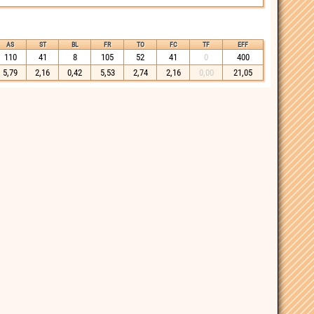
AS
ST
BL
FR
TO
FC
TF
EFF
110
41
8
105
52
41
0
400
5,79
2,16
0,42
5,53
2,74
2,16
0,00
21,05