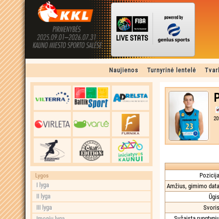
Naujienos
Turnyrinė lentelė
Tvar
P
20
Pozicija
Lygos
I lyga
Amžius, gimimo data
II lyga
Ūgis
III lyga
Svoris
Sužaista rungtynių
Įmonių lyga