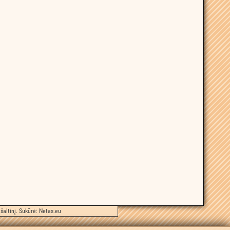
šaltinį. Sukūrė:
Netas.eu