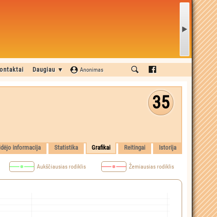
ontaktai
Daugiau ▼
Anonimas
35
idėjo informacija
Statistika
Grafikai
Reitingai
Istorija
Aukščiausias rodiklis
Žemiausias rodiklis