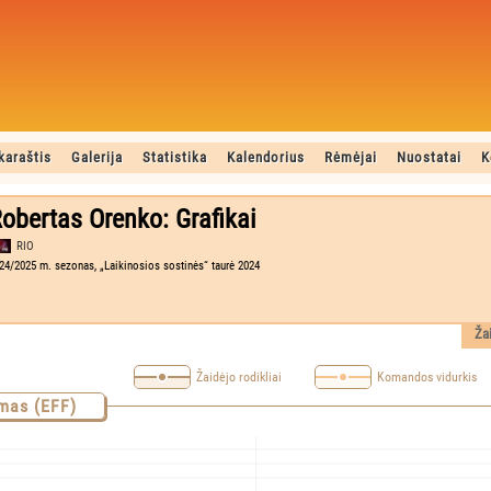
karaštis
Galerija
Statistika
Kalendorius
Rėmėjai
Nuostatai
K
obertas Orenko: Grafikai
RIO
24/2025 m. sezonas, „Laikinosios sostinės“ taurė 2024
Ža
Žaidėjo rodikliai
Komandos vidurkis
mas (EFF)