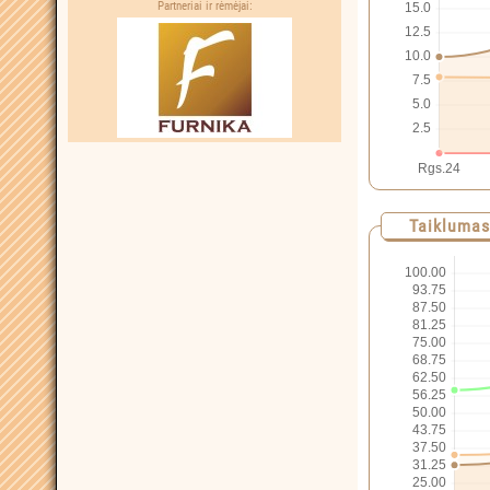
Partneriai ir rėmėjai:
Taiklumas