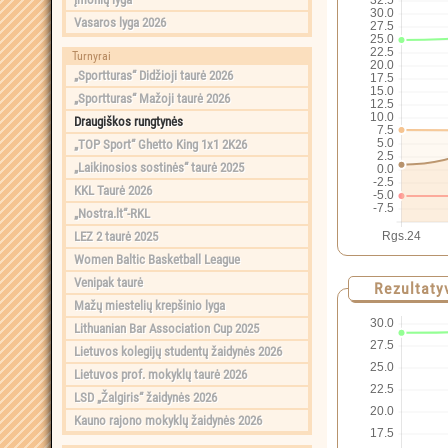
Vasaros lyga 2026
Turnyrai
„Sportturas“ Didžioji taurė 2026
„Sportturas“ Mažoji taurė 2026
Draugiškos rungtynės
„TOP Sport“ Ghetto King 1x1 2K26
„Laikinosios sostinės“ taurė 2025
KKL Taurė 2026
„Nostra.lt“-RKL
LEZ 2 taurė 2025
Women Baltic Basketball League
Venipak taurė
Rezultaty
Mažų miestelių krepšinio lyga
Lithuanian Bar Association Cup 2025
Lietuvos kolegijų studentų žaidynės 2026
Lietuvos prof. mokyklų taurė 2026
LSD „Žalgiris“ žaidynės 2026
Kauno rajono mokyklų žaidynės 2026