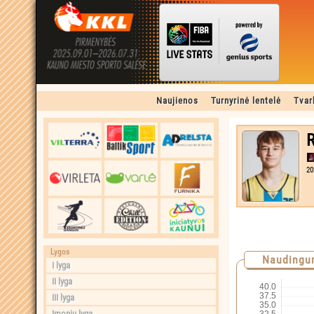
Naujienos
Turnyrinė lentelė
Tvar
R
20
Lygos
Naudingu
I lyga
II lyga
III lyga
Įmonių lyga