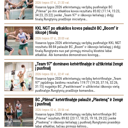
2026 liepos 07 d., 21:33 val.
Vasaros lygos 2026 atkrintamųjų varžybų pusfinalyje BC
„Pilėnai“ po itin atkaklios kovos rezultatu 85:82 (11:14, 15:23,
34:23, 25:22) įveikė „Team 97“ ir iškovojo kelialapį į didįjį
finalą.Rungtynių pradžioje iniciatyva…
KKL NGT po atkaklios kovos palaužė BC „Boom“ ir
iškopė į finalą
2026 liepos 07 d., 20:03 val.
Vasaros lygos 2026 atkrintamųjų varžybų pusfinalyje KKL NGT
rezultatu 88:84 palaužė BC „Boom“ ir iškovojo kelialapį į didįjį
finalą.Rungtynės nuo pat pirmųjų minučių klostėsi labai
atkakliai. Abi komandos demonstravo kovingą…
„Team 97“ dominavo ketvirtfinalyje ir užtikrintai žengė
į pusfinalį
2026 liepos 02 d., 22:41 val.
Vasaros lygos 2026 atkrintamųjų varžybų ketvirtfinalyje „Team
97“ įspūdingu žaidimu rezultatu 119:77 (19:20, 37:16, 32:26,
31:15) nugalėjo BC „Pasitikrinam“ ir užtikrintai iškovojo vietą
pusfinalyje.Rungtynių pradžioje komandos…
BC „Pilėnai“ ketvirtfinalyje palaužė „Plasteną“ ir žengė
į pusfinalį
2026 liepos 02 d., 20:56 val.
Vasaros lygos 2026 atkrintamųjų varžybų ketvirtfinalyje BC
„Pilėnai“ rezultatu 89:82 (23:17, 18:25, 19:18, 29:22) įveikė
„Plasteną“ ir iškovojo kelialapį į pusfinalį.Rungtynės prasidėjo
labai atkakliai, tačiau pirmojo kėlinio…