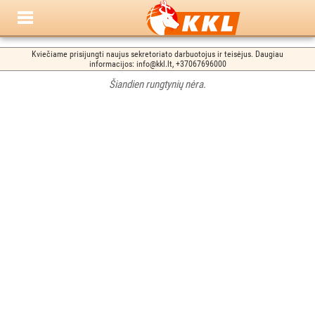
Kviečiame prisijungti naujus sekretoriato darbuotojus ir teisėjus. Daugiau
informacijos: info@kkl.lt, +37067696000
Šiandien rungtynių nėra.