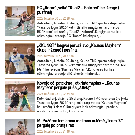
BC „Boom“ įveikė “Dust2 ‒ Rstored” bei žengė į
pusfinalį
2026 birželio 30 d., 22:28 val.
Antradienį, birželio 30 dieną, Kauno TMC sporto salėje įvyko
“Vasaros lygos 2026” ketvirtfinalio rungtynės tarp vietos
BC “Boom” bei svečių “Dust2 - Rstored”.Rungtynes kur kas
sėkmingiau pradėjo BC “Boom” kolektyvas,…
„KKL NGT“ lengvai pervažiavo „Kaunas Mayhem“
ekipą ir žengė į pusfinalį
2026 birželio 30 d., 20:37 val.
Antradienį, birželio 30 dieną, Kauno TMC sporto salėje įvyko
“Vasaros lygos 2026” ketvirtfinalio rungtynės tarp vietos “KKL
NGT” bei svečių “Kaunas Mayhem”.Rungtynes kur kas
sėkmingiau pradėjo aikštelės šeimininkai,…
Kovoje dėl patekimo į atkrintamąsias ‒ „Kaunas
Mayhem“ pergalė prieš „Atletą“
2026 birželio 25 d., 22:54 val.
Ketvirtadienį, birželio 25 dieną, Kauno TMC sporto salėje įvyko
“Vasaros lygos 2026” rungtynės tarp vietos “Kaunas Mayhem”
bei svečių “Atletas”.Rungtynes kiek sėkmingiau pradėjo
aikštelės šeimininkai, kurie šovė į…
M. Pažėros lemiamas metimas nulėmė „Team 97“
pergalę po pratęsimo
2026 birželio 25 d., 21:48 val.