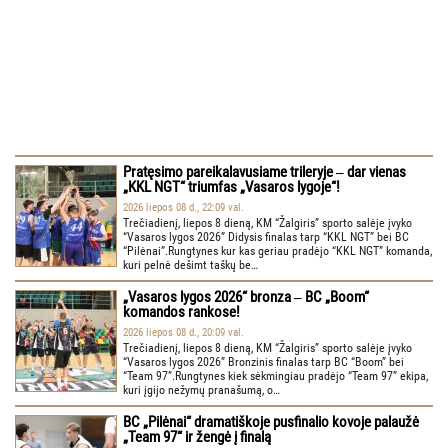
Pratęsimo pareikalavusiame trileryje ‒ dar vienas
„KKL NGT“ triumfas „Vasaros lygoje“!
2026 liepos 08 d., 22:09 val.
Trečiadienį, liepos 8 dieną, KM “Žalgiris” sporto salėje įvyko
“Vasaros lygos 2026” Didysis finalas tarp “KKL NGT” bei BC
“Pilėnai”.Rungtynes kur kas geriau pradėjo “KKL NGT” komanda,
kuri pelnė dešimt taškų be…
„Vasaros lygos 2026“ bronza ‒ BC „Boom“
komandos rankose!
2026 liepos 08 d., 20:09 val.
Trečiadienį, liepos 8 dieną, KM “Žalgiris” sporto salėje įvyko
“Vasaros lygos 2026” Bronzinis finalas tarp BC “Boom” bei
“Team 97”.Rungtynes kiek sėkmingiau pradėjo “Team 97” ekipa,
kuri įgijo nežymų pranašumą, o…
BC „Pilėnai“ dramatiškoje pusfinalio kovoje palaužė
„Team 97“ ir žengė į finalą