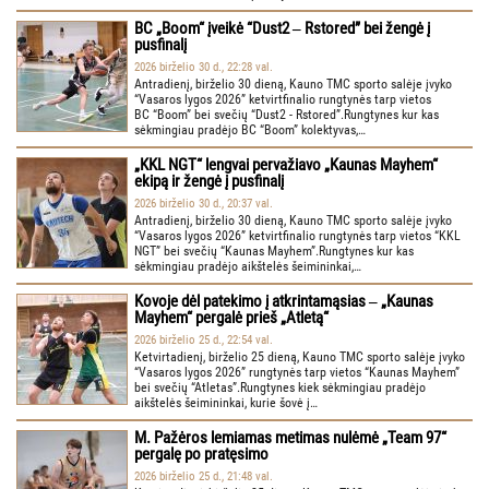
BC „Boom“ įveikė “Dust2 ‒ Rstored” bei žengė į
pusfinalį
2026 birželio 30 d., 22:28 val.
Antradienį, birželio 30 dieną, Kauno TMC sporto salėje įvyko
“Vasaros lygos 2026” ketvirtfinalio rungtynės tarp vietos
BC “Boom” bei svečių “Dust2 - Rstored”.Rungtynes kur kas
sėkmingiau pradėjo BC “Boom” kolektyvas,…
„KKL NGT“ lengvai pervažiavo „Kaunas Mayhem“
ekipą ir žengė į pusfinalį
2026 birželio 30 d., 20:37 val.
Antradienį, birželio 30 dieną, Kauno TMC sporto salėje įvyko
“Vasaros lygos 2026” ketvirtfinalio rungtynės tarp vietos “KKL
NGT” bei svečių “Kaunas Mayhem”.Rungtynes kur kas
sėkmingiau pradėjo aikštelės šeimininkai,…
Kovoje dėl patekimo į atkrintamąsias ‒ „Kaunas
Mayhem“ pergalė prieš „Atletą“
2026 birželio 25 d., 22:54 val.
Ketvirtadienį, birželio 25 dieną, Kauno TMC sporto salėje įvyko
“Vasaros lygos 2026” rungtynės tarp vietos “Kaunas Mayhem”
bei svečių “Atletas”.Rungtynes kiek sėkmingiau pradėjo
aikštelės šeimininkai, kurie šovė į…
M. Pažėros lemiamas metimas nulėmė „Team 97“
pergalę po pratęsimo
2026 birželio 25 d., 21:48 val.