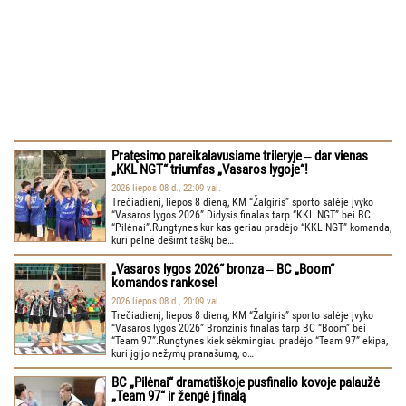
Pratęsimo pareikalavusiame trileryje ‒ dar vienas
„KKL NGT“ triumfas „Vasaros lygoje“!
2026 liepos 08 d., 22:09 val.
Trečiadienį, liepos 8 dieną, KM “Žalgiris” sporto salėje įvyko
“Vasaros lygos 2026” Didysis finalas tarp “KKL NGT” bei BC
“Pilėnai”.Rungtynes kur kas geriau pradėjo “KKL NGT” komanda,
kuri pelnė dešimt taškų be…
„Vasaros lygos 2026“ bronza ‒ BC „Boom“
komandos rankose!
2026 liepos 08 d., 20:09 val.
Trečiadienį, liepos 8 dieną, KM “Žalgiris” sporto salėje įvyko
“Vasaros lygos 2026” Bronzinis finalas tarp BC “Boom” bei
“Team 97”.Rungtynes kiek sėkmingiau pradėjo “Team 97” ekipa,
kuri įgijo nežymų pranašumą, o…
BC „Pilėnai“ dramatiškoje pusfinalio kovoje palaužė
„Team 97“ ir žengė į finalą