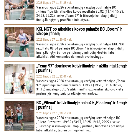
2026 liepos 07 d., 21:33 val.
Vasaros lygos 2026 atkrintamųjų varžybų pusfinalyje BC
„Pilėnai“ po itin atkaklios kovos rezultatu 85:82 (11:14, 15:23,
34:23, 25:22) įveikė „Team 97“ ir iškovojo kelialapį į didįjį
finalą.Rungtynių pradžioje iniciatyva…
KKL NGT po atkaklios kovos palaužė BC „Boom“ ir
iškopė į finalą
2026 liepos 07 d., 20:03 val.
Vasaros lygos 2026 atkrintamųjų varžybų pusfinalyje KKL NGT
rezultatu 88:84 palaužė BC „Boom“ ir iškovojo kelialapį į didįjį
finalą.Rungtynės nuo pat pirmųjų minučių klostėsi labai
atkakliai. Abi komandos demonstravo kovingą…
„Team 97“ dominavo ketvirtfinalyje ir užtikrintai žengė
į pusfinalį
2026 liepos 02 d., 22:41 val.
Vasaros lygos 2026 atkrintamųjų varžybų ketvirtfinalyje „Team
97“ įspūdingu žaidimu rezultatu 119:77 (19:20, 37:16, 32:26,
31:15) nugalėjo BC „Pasitikrinam“ ir užtikrintai iškovojo vietą
pusfinalyje.Rungtynių pradžioje komandos…
BC „Pilėnai“ ketvirtfinalyje palaužė „Plasteną“ ir žengė
į pusfinalį
2026 liepos 02 d., 20:56 val.
Vasaros lygos 2026 atkrintamųjų varžybų ketvirtfinalyje BC
„Pilėnai“ rezultatu 89:82 (23:17, 18:25, 19:18, 29:22) įveikė
„Plasteną“ ir iškovojo kelialapį į pusfinalį.Rungtynės prasidėjo
labai atkakliai, tačiau pirmojo kėlinio…