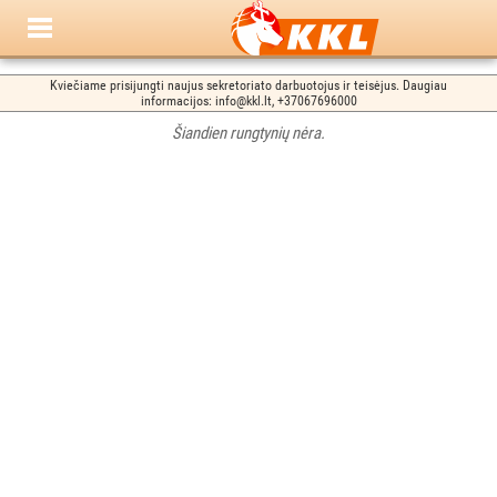
Kviečiame prisijungti naujus sekretoriato darbuotojus ir teisėjus. Daugiau
informacijos: info@kkl.lt, +37067696000
Šiandien rungtynių nėra.