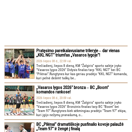
Pratęsimo pareikalavusiame trileryje ‒ dar vienas
„KKL NGT“ triumfas „Vasaros lygoje“!
2026 liepos 08 d., 22:09 val.
Trečiadienį, liepos 8 dieną, KM “Žalgiris” sporto salėje įvyko
“Vasaros lygos 2026” Didysis finalas tarp “KKL NGT” bei BC
“Pilėnai”.Rungtynes kur kas geriau pradėjo “KKL NGT” komanda,
kuri pelnė dešimt taškų be…
„Vasaros lygos 2026“ bronza ‒ BC „Boom“
komandos rankose!
2026 liepos 08 d., 20:09 val.
Trečiadienį, liepos 8 dieną, KM “Žalgiris” sporto salėje įvyko
“Vasaros lygos 2026” Bronzinis finalas tarp BC “Boom” bei
“Team 97”.Rungtynes kiek sėkmingiau pradėjo “Team 97” ekipa,
kuri įgijo nežymų pranašumą, o…
BC „Pilėnai“ dramatiškoje pusfinalio kovoje palaužė
„Team 97“ ir žengė į finalą