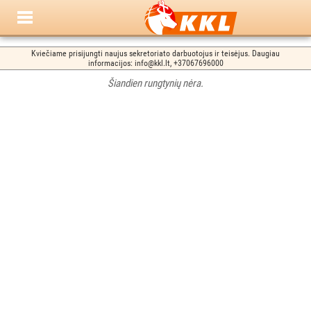
Kviečiame prisijungti naujus sekretoriato darbuotojus ir teisėjus. Daugiau
informacijos: info@kkl.lt, +37067696000
Šiandien rungtynių nėra.