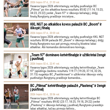
2026 liepos 07 d., 21:33 val.
Vasaros lygos 2026 atkrintamųjų varžybų pusfinalyje BC
„Pilėnai“ po itin atkaklios kovos rezultatu 85:82 (11:14, 15:23,
34:23, 25:22) įveikė „Team 97“ ir iškovojo kelialapį į didįjį
finalą.Rungtynių pradžioje iniciatyva…
KKL NGT po atkaklios kovos palaužė BC „Boom“ ir
iškopė į finalą
2026 liepos 07 d., 20:03 val.
Vasaros lygos 2026 atkrintamųjų varžybų pusfinalyje KKL NGT
rezultatu 88:84 palaužė BC „Boom“ ir iškovojo kelialapį į didįjį
finalą.Rungtynės nuo pat pirmųjų minučių klostėsi labai
atkakliai. Abi komandos demonstravo kovingą…
„Team 97“ dominavo ketvirtfinalyje ir užtikrintai žengė
į pusfinalį
2026 liepos 02 d., 22:41 val.
Vasaros lygos 2026 atkrintamųjų varžybų ketvirtfinalyje „Team
97“ įspūdingu žaidimu rezultatu 119:77 (19:20, 37:16, 32:26,
31:15) nugalėjo BC „Pasitikrinam“ ir užtikrintai iškovojo vietą
pusfinalyje.Rungtynių pradžioje komandos…
BC „Pilėnai“ ketvirtfinalyje palaužė „Plasteną“ ir žengė
į pusfinalį
2026 liepos 02 d., 20:56 val.
Vasaros lygos 2026 atkrintamųjų varžybų ketvirtfinalyje BC
„Pilėnai“ rezultatu 89:82 (23:17, 18:25, 19:18, 29:22) įveikė
„Plasteną“ ir iškovojo kelialapį į pusfinalį.Rungtynės prasidėjo
labai atkakliai, tačiau pirmojo kėlinio…