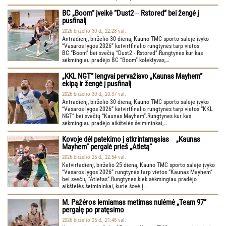
BC „Boom“ įveikė “Dust2 ‒ Rstored” bei žengė į
pusfinalį
2026 birželio 30 d., 22:28 val.
Antradienį, birželio 30 dieną, Kauno TMC sporto salėje įvyko
“Vasaros lygos 2026” ketvirtfinalio rungtynės tarp vietos
BC “Boom” bei svečių “Dust2 - Rstored”.Rungtynes kur kas
sėkmingiau pradėjo BC “Boom” kolektyvas,…
„KKL NGT“ lengvai pervažiavo „Kaunas Mayhem“
ekipą ir žengė į pusfinalį
2026 birželio 30 d., 20:37 val.
Antradienį, birželio 30 dieną, Kauno TMC sporto salėje įvyko
“Vasaros lygos 2026” ketvirtfinalio rungtynės tarp vietos “KKL
NGT” bei svečių “Kaunas Mayhem”.Rungtynes kur kas
sėkmingiau pradėjo aikštelės šeimininkai,…
Kovoje dėl patekimo į atkrintamąsias ‒ „Kaunas
Mayhem“ pergalė prieš „Atletą“
2026 birželio 25 d., 22:54 val.
Ketvirtadienį, birželio 25 dieną, Kauno TMC sporto salėje įvyko
“Vasaros lygos 2026” rungtynės tarp vietos “Kaunas Mayhem”
bei svečių “Atletas”.Rungtynes kiek sėkmingiau pradėjo
aikštelės šeimininkai, kurie šovė į…
M. Pažėros lemiamas metimas nulėmė „Team 97“
pergalę po pratęsimo
2026 birželio 25 d., 21:48 val.