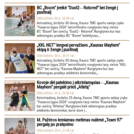
BC „Boom“ įveikė “Dust2 ‒ Rstored” bei žengė į
pusfinalį
2026 birželio 30 d., 22:28 val.
Antradienį, birželio 30 dieną, Kauno TMC sporto salėje įvyko
“Vasaros lygos 2026” ketvirtfinalio rungtynės tarp vietos
BC “Boom” bei svečių “Dust2 - Rstored”.Rungtynes kur kas
sėkmingiau pradėjo BC “Boom” kolektyvas,…
„KKL NGT“ lengvai pervažiavo „Kaunas Mayhem“
ekipą ir žengė į pusfinalį
2026 birželio 30 d., 20:37 val.
Antradienį, birželio 30 dieną, Kauno TMC sporto salėje įvyko
“Vasaros lygos 2026” ketvirtfinalio rungtynės tarp vietos “KKL
NGT” bei svečių “Kaunas Mayhem”.Rungtynes kur kas
sėkmingiau pradėjo aikštelės šeimininkai,…
Kovoje dėl patekimo į atkrintamąsias ‒ „Kaunas
Mayhem“ pergalė prieš „Atletą“
2026 birželio 25 d., 22:54 val.
Ketvirtadienį, birželio 25 dieną, Kauno TMC sporto salėje įvyko
“Vasaros lygos 2026” rungtynės tarp vietos “Kaunas Mayhem”
bei svečių “Atletas”.Rungtynes kiek sėkmingiau pradėjo
aikštelės šeimininkai, kurie šovė į…
M. Pažėros lemiamas metimas nulėmė „Team 97“
pergalę po pratęsimo
2026 birželio 25 d., 21:48 val.