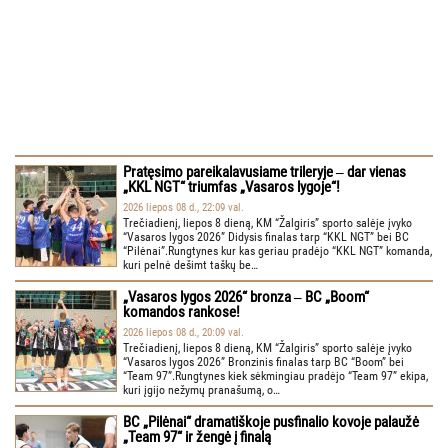
Pratęsimo pareikalavusiame trileryje ‒ dar vienas
„KKL NGT“ triumfas „Vasaros lygoje“!
2026 liepos 08 d., 22:09 val.
Trečiadienį, liepos 8 dieną, KM “Žalgiris” sporto salėje įvyko
“Vasaros lygos 2026” Didysis finalas tarp “KKL NGT” bei BC
“Pilėnai”.Rungtynes kur kas geriau pradėjo “KKL NGT” komanda,
kuri pelnė dešimt taškų be…
„Vasaros lygos 2026“ bronza ‒ BC „Boom“
komandos rankose!
2026 liepos 08 d., 20:09 val.
Trečiadienį, liepos 8 dieną, KM “Žalgiris” sporto salėje įvyko
“Vasaros lygos 2026” Bronzinis finalas tarp BC “Boom” bei
“Team 97”.Rungtynes kiek sėkmingiau pradėjo “Team 97” ekipa,
kuri įgijo nežymų pranašumą, o…
BC „Pilėnai“ dramatiškoje pusfinalio kovoje palaužė
„Team 97“ ir žengė į finalą