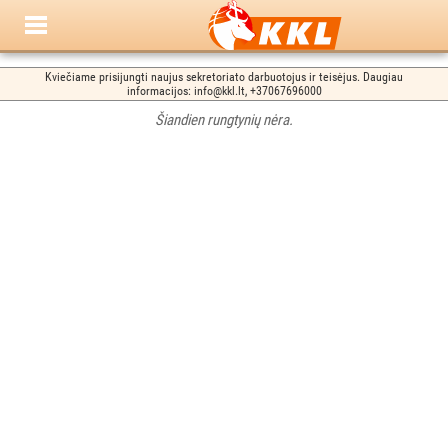
Kviečiame prisijungti naujus sekretoriato darbuotojus ir teisėjus. Daugiau
informacijos: info@kkl.lt, +37067696000
Šiandien rungtynių nėra.