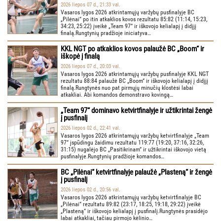
2026 liepos 07 d., 21:33 val.
Vasaros lygos 2026 atkrintamųjų varžybų pusfinalyje BC
„Pilėnai“ po itin atkaklios kovos rezultatu 85:82 (11:14, 15:23,
34:23, 25:22) įveikė „Team 97“ ir iškovojo kelialapį į didįjį
finalą.Rungtynių pradžioje iniciatyva…
KKL NGT po atkaklios kovos palaužė BC „Boom“ ir
iškopė į finalą
2026 liepos 07 d., 20:03 val.
Vasaros lygos 2026 atkrintamųjų varžybų pusfinalyje KKL NGT
rezultatu 88:84 palaužė BC „Boom“ ir iškovojo kelialapį į didįjį
finalą.Rungtynės nuo pat pirmųjų minučių klostėsi labai
atkakliai. Abi komandos demonstravo kovingą…
„Team 97“ dominavo ketvirtfinalyje ir užtikrintai žengė
į pusfinalį
2026 liepos 02 d., 22:41 val.
Vasaros lygos 2026 atkrintamųjų varžybų ketvirtfinalyje „Team
97“ įspūdingu žaidimu rezultatu 119:77 (19:20, 37:16, 32:26,
31:15) nugalėjo BC „Pasitikrinam“ ir užtikrintai iškovojo vietą
pusfinalyje.Rungtynių pradžioje komandos…
BC „Pilėnai“ ketvirtfinalyje palaužė „Plasteną“ ir žengė
į pusfinalį
2026 liepos 02 d., 20:56 val.
Vasaros lygos 2026 atkrintamųjų varžybų ketvirtfinalyje BC
„Pilėnai“ rezultatu 89:82 (23:17, 18:25, 19:18, 29:22) įveikė
„Plasteną“ ir iškovojo kelialapį į pusfinalį.Rungtynės prasidėjo
labai atkakliai, tačiau pirmojo kėlinio…