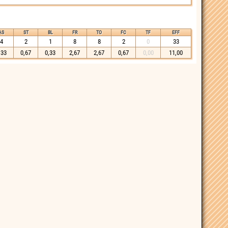
AS
ST
BL
FR
TO
FC
TF
EFF
4
2
1
8
8
2
0
33
,33
0,67
0,33
2,67
2,67
0,67
0,00
11,00