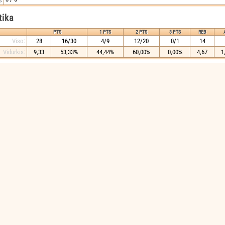
tika
PTS
1 PTS
2 PTS
3 PTS
REB
Viso:
28
16/30
4/9
12/20
0/1
14
Vidurkis:
9,33
53,33%
44,44%
60,00%
0,00%
4,67
1