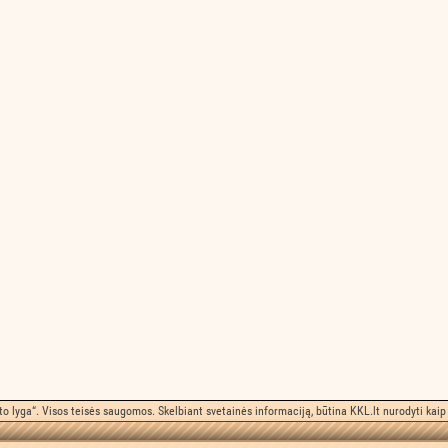
o lyga“. Visos teisės saugomos. Skelbiant svetainės informaciją, būtina KKL.lt nurodyti kaip 