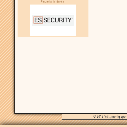
Partneriai ir rėmėjai:
© 2013 VšĮ „Įmonių sport