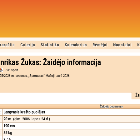
karaštis
Galerija
Statistika
Kalendorius
Rėmėjai
Nuostatai
K
nrikas Žukas: Žaidėjo informacija
R2P Sport
25/2026 m. sezonas, „Sportturas“ Mažoji taurė 2026
Ža
Žaidėjo duomenys
:
Lengvasis krašto puolėjas
:
20 m.
(gim. 2006 liepos 24 d.)
:
190
cm
:
85
kg
:
3 / 6