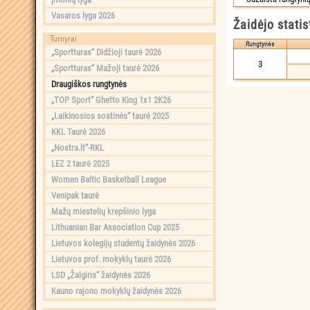
Vasaros lyga 2026
Žaidėjo statis
Turnyrai
Rungtynės
„Sportturas“ Didžioji taurė 2026
3
„Sportturas“ Mažoji taurė 2026
Draugiškos rungtynės
„TOP Sport“ Ghetto King 1x1 2K26
„Laikinosios sostinės“ taurė 2025
KKL Taurė 2026
„Nostra.lt“-RKL
LEZ 2 taurė 2025
Women Baltic Basketball League
Venipak taurė
Mažų miestelių krepšinio lyga
Lithuanian Bar Association Cup 2025
Lietuvos kolegijų studentų žaidynės 2026
Lietuvos prof. mokyklų taurė 2026
LSD „Žalgiris“ žaidynės 2026
Kauno rajono mokyklų žaidynės 2026