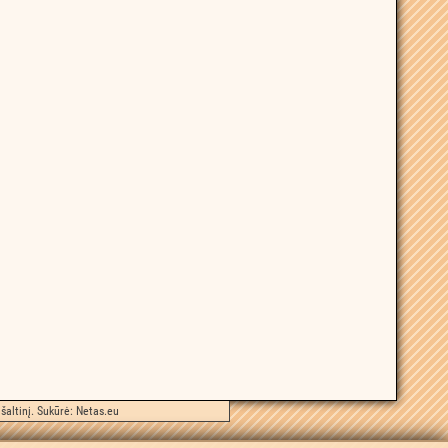
šaltinį. Sukūrė:
Netas.eu