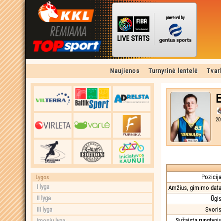
Naujienos
Turnyrinė lentelė
Tvar
E
20
Pozicija
Lygos
I lyga
Amžius, gimimo data
II lyga
Ūgis
III lyga
Svoris
Sužaista rungtynių
Įmonių lyga