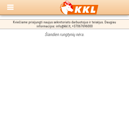
Kviečiame prisijungti naujus sekretoriato darbuotojus ir teisėjus. Daugiau
informacijos: info@kkl.lt, +37067696000
Šiandien rungtynių nėra.