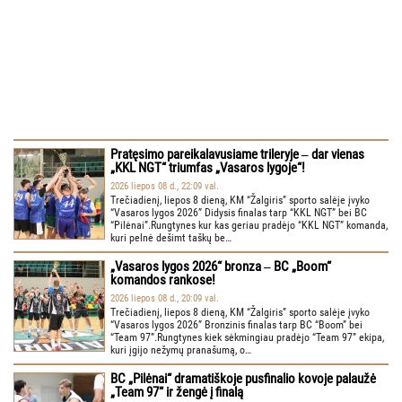
Pratęsimo pareikalavusiame trileryje ‒ dar vienas
„KKL NGT“ triumfas „Vasaros lygoje“!
2026 liepos 08 d., 22:09 val.
Trečiadienį, liepos 8 dieną, KM “Žalgiris” sporto salėje įvyko
“Vasaros lygos 2026” Didysis finalas tarp “KKL NGT” bei BC
“Pilėnai”.Rungtynes kur kas geriau pradėjo “KKL NGT” komanda,
kuri pelnė dešimt taškų be…
„Vasaros lygos 2026“ bronza ‒ BC „Boom“
komandos rankose!
2026 liepos 08 d., 20:09 val.
Trečiadienį, liepos 8 dieną, KM “Žalgiris” sporto salėje įvyko
“Vasaros lygos 2026” Bronzinis finalas tarp BC “Boom” bei
“Team 97”.Rungtynes kiek sėkmingiau pradėjo “Team 97” ekipa,
kuri įgijo nežymų pranašumą, o…
BC „Pilėnai“ dramatiškoje pusfinalio kovoje palaužė
„Team 97“ ir žengė į finalą