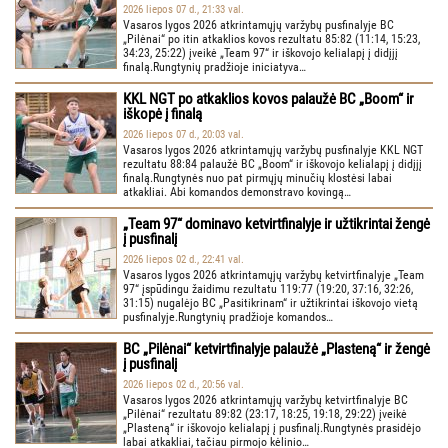
2026 liepos 07 d., 21:33 val.
Vasaros lygos 2026 atkrintamųjų varžybų pusfinalyje BC
„Pilėnai“ po itin atkaklios kovos rezultatu 85:82 (11:14, 15:23,
34:23, 25:22) įveikė „Team 97“ ir iškovojo kelialapį į didįjį
finalą.Rungtynių pradžioje iniciatyva…
KKL NGT po atkaklios kovos palaužė BC „Boom“ ir
iškopė į finalą
2026 liepos 07 d., 20:03 val.
Vasaros lygos 2026 atkrintamųjų varžybų pusfinalyje KKL NGT
rezultatu 88:84 palaužė BC „Boom“ ir iškovojo kelialapį į didįjį
finalą.Rungtynės nuo pat pirmųjų minučių klostėsi labai
atkakliai. Abi komandos demonstravo kovingą…
„Team 97“ dominavo ketvirtfinalyje ir užtikrintai žengė
į pusfinalį
2026 liepos 02 d., 22:41 val.
Vasaros lygos 2026 atkrintamųjų varžybų ketvirtfinalyje „Team
97“ įspūdingu žaidimu rezultatu 119:77 (19:20, 37:16, 32:26,
31:15) nugalėjo BC „Pasitikrinam“ ir užtikrintai iškovojo vietą
pusfinalyje.Rungtynių pradžioje komandos…
BC „Pilėnai“ ketvirtfinalyje palaužė „Plasteną“ ir žengė
į pusfinalį
2026 liepos 02 d., 20:56 val.
Vasaros lygos 2026 atkrintamųjų varžybų ketvirtfinalyje BC
„Pilėnai“ rezultatu 89:82 (23:17, 18:25, 19:18, 29:22) įveikė
„Plasteną“ ir iškovojo kelialapį į pusfinalį.Rungtynės prasidėjo
labai atkakliai, tačiau pirmojo kėlinio…