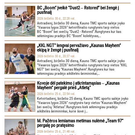
BC „Boom“ įveikė “Dust2 ‒ Rstored” bei žengė į
pusfinalį
2026 birželio 30 d., 22:28 val.
Antradienį, birželio 30 dieną, Kauno TMC sporto salėje įvyko
“Vasaros lygos 2026” ketvirtfinalio rungtynės tarp vietos
BC “Boom” bei svečių “Dust2 - Rstored”.Rungtynes kur kas
sėkmingiau pradėjo BC “Boom” kolektyvas,…
„KKL NGT“ lengvai pervažiavo „Kaunas Mayhem“
ekipą ir žengė į pusfinalį
2026 birželio 30 d., 20:37 val.
Antradienį, birželio 30 dieną, Kauno TMC sporto salėje įvyko
“Vasaros lygos 2026” ketvirtfinalio rungtynės tarp vietos “KKL
NGT” bei svečių “Kaunas Mayhem”.Rungtynes kur kas
sėkmingiau pradėjo aikštelės šeimininkai,…
Kovoje dėl patekimo į atkrintamąsias ‒ „Kaunas
Mayhem“ pergalė prieš „Atletą“
2026 birželio 25 d., 22:54 val.
Ketvirtadienį, birželio 25 dieną, Kauno TMC sporto salėje įvyko
“Vasaros lygos 2026” rungtynės tarp vietos “Kaunas Mayhem”
bei svečių “Atletas”.Rungtynes kiek sėkmingiau pradėjo
aikštelės šeimininkai, kurie šovė į…
M. Pažėros lemiamas metimas nulėmė „Team 97“
pergalę po pratęsimo
2026 birželio 25 d., 21:48 val.