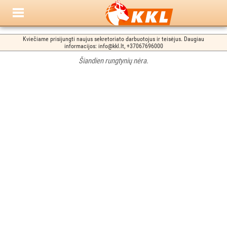
Kviečiame prisijungti naujus sekretoriato darbuotojus ir teisėjus. Daugiau
informacijos: info@kkl.lt, +37067696000
Šiandien rungtynių nėra.