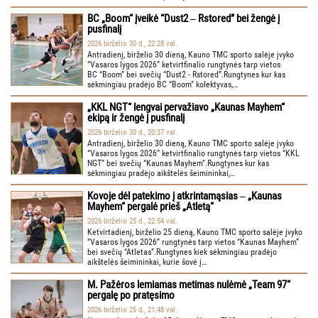
BC „Boom“ įveikė “Dust2 ‒ Rstored” bei žengė į
pusfinalį
2026 birželio 30 d., 22:28 val.
Antradienį, birželio 30 dieną, Kauno TMC sporto salėje įvyko
“Vasaros lygos 2026” ketvirtfinalio rungtynės tarp vietos
BC “Boom” bei svečių “Dust2 - Rstored”.Rungtynes kur kas
sėkmingiau pradėjo BC “Boom” kolektyvas,…
„KKL NGT“ lengvai pervažiavo „Kaunas Mayhem“
ekipą ir žengė į pusfinalį
2026 birželio 30 d., 20:37 val.
Antradienį, birželio 30 dieną, Kauno TMC sporto salėje įvyko
“Vasaros lygos 2026” ketvirtfinalio rungtynės tarp vietos “KKL
NGT” bei svečių “Kaunas Mayhem”.Rungtynes kur kas
sėkmingiau pradėjo aikštelės šeimininkai,…
Kovoje dėl patekimo į atkrintamąsias ‒ „Kaunas
Mayhem“ pergalė prieš „Atletą“
2026 birželio 25 d., 22:54 val.
Ketvirtadienį, birželio 25 dieną, Kauno TMC sporto salėje įvyko
“Vasaros lygos 2026” rungtynės tarp vietos “Kaunas Mayhem”
bei svečių “Atletas”.Rungtynes kiek sėkmingiau pradėjo
aikštelės šeimininkai, kurie šovė į…
M. Pažėros lemiamas metimas nulėmė „Team 97“
pergalę po pratęsimo
2026 birželio 25 d., 21:48 val.