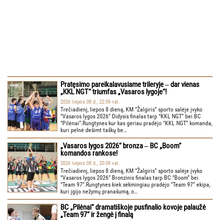
Pratęsimo pareikalavusiame trileryje ‒ dar vienas
„KKL NGT“ triumfas „Vasaros lygoje“!
2026 liepos 08 d., 22:09 val.
Trečiadienį, liepos 8 dieną, KM “Žalgiris” sporto salėje įvyko
“Vasaros lygos 2026” Didysis finalas tarp “KKL NGT” bei BC
“Pilėnai”.Rungtynes kur kas geriau pradėjo “KKL NGT” komanda,
kuri pelnė dešimt taškų be…
„Vasaros lygos 2026“ bronza ‒ BC „Boom“
komandos rankose!
2026 liepos 08 d., 20:09 val.
Trečiadienį, liepos 8 dieną, KM “Žalgiris” sporto salėje įvyko
“Vasaros lygos 2026” Bronzinis finalas tarp BC “Boom” bei
“Team 97”.Rungtynes kiek sėkmingiau pradėjo “Team 97” ekipa,
kuri įgijo nežymų pranašumą, o…
BC „Pilėnai“ dramatiškoje pusfinalio kovoje palaužė
„Team 97“ ir žengė į finalą