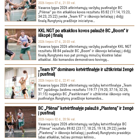
2026 liepos 07 d., 21:33 val.
Vasaros lygos 2026 atkrintamųjų varžybų pusfinalyje BC
„Pilėnai“ po itin atkaklios kovos rezultatu 85:82 (11:14, 15:23,
34:23, 25:22) įveikė „Team 97“ ir iškovojo kelialapį į didįjį
finalą.Rungtynių pradžioje iniciatyva…
KKL NGT po atkaklios kovos palaužė BC „Boom“ ir
iškopė į finalą
2026 liepos 07 d., 20:03 val.
Vasaros lygos 2026 atkrintamųjų varžybų pusfinalyje KKL NGT
rezultatu 88:84 palaužė BC „Boom“ ir iškovojo kelialapį į didįjį
finalą.Rungtynės nuo pat pirmųjų minučių klostėsi labai
atkakliai. Abi komandos demonstravo kovingą…
„Team 97“ dominavo ketvirtfinalyje ir užtikrintai žengė
į pusfinalį
2026 liepos 02 d., 22:41 val.
Vasaros lygos 2026 atkrintamųjų varžybų ketvirtfinalyje „Team
97“ įspūdingu žaidimu rezultatu 119:77 (19:20, 37:16, 32:26,
31:15) nugalėjo BC „Pasitikrinam“ ir užtikrintai iškovojo vietą
pusfinalyje.Rungtynių pradžioje komandos…
BC „Pilėnai“ ketvirtfinalyje palaužė „Plasteną“ ir žengė
į pusfinalį
2026 liepos 02 d., 20:56 val.
Vasaros lygos 2026 atkrintamųjų varžybų ketvirtfinalyje BC
„Pilėnai“ rezultatu 89:82 (23:17, 18:25, 19:18, 29:22) įveikė
„Plasteną“ ir iškovojo kelialapį į pusfinalį.Rungtynės prasidėjo
labai atkakliai, tačiau pirmojo kėlinio…