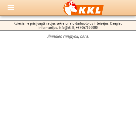
Kviečiame prisijungti naujus sekretoriato darbuotojus ir teisėjus. Daugiau
informacijos: info@kkl.lt, +37067696000
Šiandien rungtynių nėra.