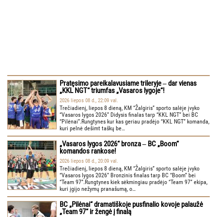
Pratęsimo pareikalavusiame trileryje ‒ dar vienas
„KKL NGT“ triumfas „Vasaros lygoje“!
2026 liepos 08 d., 22:09 val.
Trečiadienį, liepos 8 dieną, KM “Žalgiris” sporto salėje įvyko
“Vasaros lygos 2026” Didysis finalas tarp “KKL NGT” bei BC
“Pilėnai”.Rungtynes kur kas geriau pradėjo “KKL NGT” komanda,
kuri pelnė dešimt taškų be…
„Vasaros lygos 2026“ bronza ‒ BC „Boom“
komandos rankose!
2026 liepos 08 d., 20:09 val.
Trečiadienį, liepos 8 dieną, KM “Žalgiris” sporto salėje įvyko
“Vasaros lygos 2026” Bronzinis finalas tarp BC “Boom” bei
“Team 97”.Rungtynes kiek sėkmingiau pradėjo “Team 97” ekipa,
kuri įgijo nežymų pranašumą, o…
BC „Pilėnai“ dramatiškoje pusfinalio kovoje palaužė
„Team 97“ ir žengė į finalą