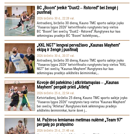
BC „Boom“ įveikė “Dust2 ‒ Rstored” bei žengė į
pusfinalį
2026 birželio 30 d., 22:28 val.
Antradienį, birželio 30 dieną, Kauno TMC sporto salėje įvyko
“Vasaros lygos 2026” ketvirtfinalio rungtynės tarp vietos
BC “Boom” bei svečių “Dust2 - Rstored”.Rungtynes kur kas
sėkmingiau pradėjo BC “Boom” kolektyvas,…
„KKL NGT“ lengvai pervažiavo „Kaunas Mayhem“
ekipą ir žengė į pusfinalį
2026 birželio 30 d., 20:37 val.
Antradienį, birželio 30 dieną, Kauno TMC sporto salėje įvyko
“Vasaros lygos 2026” ketvirtfinalio rungtynės tarp vietos “KKL
NGT” bei svečių “Kaunas Mayhem”.Rungtynes kur kas
sėkmingiau pradėjo aikštelės šeimininkai,…
Kovoje dėl patekimo į atkrintamąsias ‒ „Kaunas
Mayhem“ pergalė prieš „Atletą“
2026 birželio 25 d., 22:54 val.
Ketvirtadienį, birželio 25 dieną, Kauno TMC sporto salėje įvyko
“Vasaros lygos 2026” rungtynės tarp vietos “Kaunas Mayhem”
bei svečių “Atletas”.Rungtynes kiek sėkmingiau pradėjo
aikštelės šeimininkai, kurie šovė į…
M. Pažėros lemiamas metimas nulėmė „Team 97“
pergalę po pratęsimo
2026 birželio 25 d., 21:48 val.