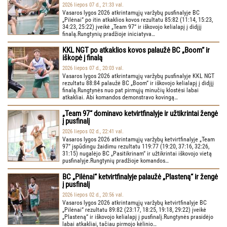
2026 liepos 07 d., 21:33 val.
Vasaros lygos 2026 atkrintamųjų varžybų pusfinalyje BC
„Pilėnai“ po itin atkaklios kovos rezultatu 85:82 (11:14, 15:23,
34:23, 25:22) įveikė „Team 97“ ir iškovojo kelialapį į didįjį
finalą.Rungtynių pradžioje iniciatyva…
KKL NGT po atkaklios kovos palaužė BC „Boom“ ir
iškopė į finalą
2026 liepos 07 d., 20:03 val.
Vasaros lygos 2026 atkrintamųjų varžybų pusfinalyje KKL NGT
rezultatu 88:84 palaužė BC „Boom“ ir iškovojo kelialapį į didįjį
finalą.Rungtynės nuo pat pirmųjų minučių klostėsi labai
atkakliai. Abi komandos demonstravo kovingą…
„Team 97“ dominavo ketvirtfinalyje ir užtikrintai žengė
į pusfinalį
2026 liepos 02 d., 22:41 val.
Vasaros lygos 2026 atkrintamųjų varžybų ketvirtfinalyje „Team
97“ įspūdingu žaidimu rezultatu 119:77 (19:20, 37:16, 32:26,
31:15) nugalėjo BC „Pasitikrinam“ ir užtikrintai iškovojo vietą
pusfinalyje.Rungtynių pradžioje komandos…
BC „Pilėnai“ ketvirtfinalyje palaužė „Plasteną“ ir žengė
į pusfinalį
2026 liepos 02 d., 20:56 val.
Vasaros lygos 2026 atkrintamųjų varžybų ketvirtfinalyje BC
„Pilėnai“ rezultatu 89:82 (23:17, 18:25, 19:18, 29:22) įveikė
„Plasteną“ ir iškovojo kelialapį į pusfinalį.Rungtynės prasidėjo
labai atkakliai, tačiau pirmojo kėlinio…