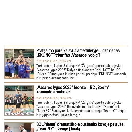
Pratęsimo pareikalavusiame trileryje ‒ dar vienas
„KKL NGT“ triumfas „Vasaros lygoje“!
2026 liepos 08 d., 22:09 val.
Trečiadienį, liepos 8 dieną, KM “Žalgiris” sporto salėje įvyko
“Vasaros lygos 2026” Didysis finalas tarp “KKL NGT” bei BC
“Pilėnai”.Rungtynes kur kas geriau pradėjo “KKL NGT” komanda,
kuri pelnė dešimt taškų be…
„Vasaros lygos 2026“ bronza ‒ BC „Boom“
komandos rankose!
2026 liepos 08 d., 20:09 val.
Trečiadienį, liepos 8 dieną, KM “Žalgiris” sporto salėje įvyko
“Vasaros lygos 2026” Bronzinis finalas tarp BC “Boom” bei
“Team 97”.Rungtynes kiek sėkmingiau pradėjo “Team 97” ekipa,
kuri įgijo nežymų pranašumą, o…
BC „Pilėnai“ dramatiškoje pusfinalio kovoje palaužė
„Team 97“ ir žengė į finalą