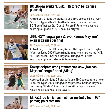
BC „Boom“ įveikė “Dust2 ‒ Rstored” bei žengė į
pusfinalį
2026 birželio 30 d., 22:28 val.
Antradienį, birželio 30 dieną, Kauno TMC sporto salėje įvyko
“Vasaros lygos 2026” ketvirtfinalio rungtynės tarp vietos
BC “Boom” bei svečių “Dust2 - Rstored”.Rungtynes kur kas
sėkmingiau pradėjo BC “Boom” kolektyvas,…
„KKL NGT“ lengvai pervažiavo „Kaunas Mayhem“
ekipą ir žengė į pusfinalį
2026 birželio 30 d., 20:37 val.
Antradienį, birželio 30 dieną, Kauno TMC sporto salėje įvyko
“Vasaros lygos 2026” ketvirtfinalio rungtynės tarp vietos “KKL
NGT” bei svečių “Kaunas Mayhem”.Rungtynes kur kas
sėkmingiau pradėjo aikštelės šeimininkai,…
Kovoje dėl patekimo į atkrintamąsias ‒ „Kaunas
Mayhem“ pergalė prieš „Atletą“
2026 birželio 25 d., 22:54 val.
Ketvirtadienį, birželio 25 dieną, Kauno TMC sporto salėje įvyko
“Vasaros lygos 2026” rungtynės tarp vietos “Kaunas Mayhem”
bei svečių “Atletas”.Rungtynes kiek sėkmingiau pradėjo
aikštelės šeimininkai, kurie šovė į…
M. Pažėros lemiamas metimas nulėmė „Team 97“
pergalę po pratęsimo
2026 birželio 25 d., 21:48 val.