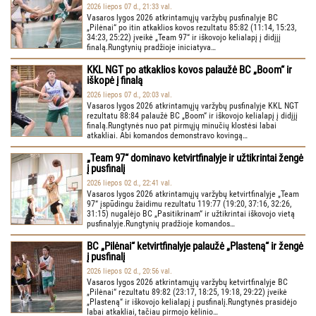
2026 liepos 07 d., 21:33 val.
Vasaros lygos 2026 atkrintamųjų varžybų pusfinalyje BC
„Pilėnai“ po itin atkaklios kovos rezultatu 85:82 (11:14, 15:23,
34:23, 25:22) įveikė „Team 97“ ir iškovojo kelialapį į didįjį
finalą.Rungtynių pradžioje iniciatyva…
KKL NGT po atkaklios kovos palaužė BC „Boom“ ir
iškopė į finalą
2026 liepos 07 d., 20:03 val.
Vasaros lygos 2026 atkrintamųjų varžybų pusfinalyje KKL NGT
rezultatu 88:84 palaužė BC „Boom“ ir iškovojo kelialapį į didįjį
finalą.Rungtynės nuo pat pirmųjų minučių klostėsi labai
atkakliai. Abi komandos demonstravo kovingą…
„Team 97“ dominavo ketvirtfinalyje ir užtikrintai žengė
į pusfinalį
2026 liepos 02 d., 22:41 val.
Vasaros lygos 2026 atkrintamųjų varžybų ketvirtfinalyje „Team
97“ įspūdingu žaidimu rezultatu 119:77 (19:20, 37:16, 32:26,
31:15) nugalėjo BC „Pasitikrinam“ ir užtikrintai iškovojo vietą
pusfinalyje.Rungtynių pradžioje komandos…
BC „Pilėnai“ ketvirtfinalyje palaužė „Plasteną“ ir žengė
į pusfinalį
2026 liepos 02 d., 20:56 val.
Vasaros lygos 2026 atkrintamųjų varžybų ketvirtfinalyje BC
„Pilėnai“ rezultatu 89:82 (23:17, 18:25, 19:18, 29:22) įveikė
„Plasteną“ ir iškovojo kelialapį į pusfinalį.Rungtynės prasidėjo
labai atkakliai, tačiau pirmojo kėlinio…