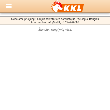
Kviečiame prisijungti naujus sekretoriato darbuotojus ir teisėjus. Daugiau
informacijos: info@kkl.lt, +37067696000
Šiandien rungtynių nėra.