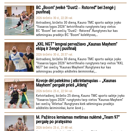
BC „Boom“ įveikė “Dust2 ‒ Rstored” bei žengė į
pusfinalį
2026 birželio 30 d., 22:28 val.
Antradienį, birželio 30 dieną, Kauno TMC sporto salėje įvyko
“Vasaros lygos 2026” ketvirtfinalio rungtynės tarp vietos
BC “Boom” bei svečių “Dust2 - Rstored”.Rungtynes kur kas
sėkmingiau pradėjo BC “Boom” kolektyvas,…
„KKL NGT“ lengvai pervažiavo „Kaunas Mayhem“
ekipą ir žengė į pusfinalį
2026 birželio 30 d., 20:37 val.
Antradienį, birželio 30 dieną, Kauno TMC sporto salėje įvyko
“Vasaros lygos 2026” ketvirtfinalio rungtynės tarp vietos “KKL
NGT” bei svečių “Kaunas Mayhem”.Rungtynes kur kas
sėkmingiau pradėjo aikštelės šeimininkai,…
Kovoje dėl patekimo į atkrintamąsias ‒ „Kaunas
Mayhem“ pergalė prieš „Atletą“
2026 birželio 25 d., 22:54 val.
Ketvirtadienį, birželio 25 dieną, Kauno TMC sporto salėje įvyko
“Vasaros lygos 2026” rungtynės tarp vietos “Kaunas Mayhem”
bei svečių “Atletas”.Rungtynes kiek sėkmingiau pradėjo
aikštelės šeimininkai, kurie šovė į…
M. Pažėros lemiamas metimas nulėmė „Team 97“
pergalę po pratęsimo
2026 birželio 25 d., 21:48 val.