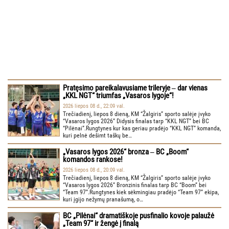
Pratęsimo pareikalavusiame trileryje ‒ dar vienas
„KKL NGT“ triumfas „Vasaros lygoje“!
2026 liepos 08 d., 22:09 val.
Trečiadienį, liepos 8 dieną, KM “Žalgiris” sporto salėje įvyko
“Vasaros lygos 2026” Didysis finalas tarp “KKL NGT” bei BC
“Pilėnai”.Rungtynes kur kas geriau pradėjo “KKL NGT” komanda,
kuri pelnė dešimt taškų be…
„Vasaros lygos 2026“ bronza ‒ BC „Boom“
komandos rankose!
2026 liepos 08 d., 20:09 val.
Trečiadienį, liepos 8 dieną, KM “Žalgiris” sporto salėje įvyko
“Vasaros lygos 2026” Bronzinis finalas tarp BC “Boom” bei
“Team 97”.Rungtynes kiek sėkmingiau pradėjo “Team 97” ekipa,
kuri įgijo nežymų pranašumą, o…
BC „Pilėnai“ dramatiškoje pusfinalio kovoje palaužė
„Team 97“ ir žengė į finalą