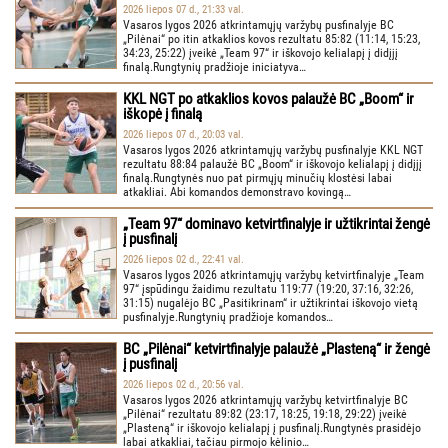
2026 liepos 07 d., 21:33 val.
Vasaros lygos 2026 atkrintamųjų varžybų pusfinalyje BC
„Pilėnai“ po itin atkaklios kovos rezultatu 85:82 (11:14, 15:23,
34:23, 25:22) įveikė „Team 97“ ir iškovojo kelialapį į didįjį
finalą.Rungtynių pradžioje iniciatyva…
KKL NGT po atkaklios kovos palaužė BC „Boom“ ir
iškopė į finalą
2026 liepos 07 d., 20:03 val.
Vasaros lygos 2026 atkrintamųjų varžybų pusfinalyje KKL NGT
rezultatu 88:84 palaužė BC „Boom“ ir iškovojo kelialapį į didįjį
finalą.Rungtynės nuo pat pirmųjų minučių klostėsi labai
atkakliai. Abi komandos demonstravo kovingą…
„Team 97“ dominavo ketvirtfinalyje ir užtikrintai žengė
į pusfinalį
2026 liepos 02 d., 22:41 val.
Vasaros lygos 2026 atkrintamųjų varžybų ketvirtfinalyje „Team
97“ įspūdingu žaidimu rezultatu 119:77 (19:20, 37:16, 32:26,
31:15) nugalėjo BC „Pasitikrinam“ ir užtikrintai iškovojo vietą
pusfinalyje.Rungtynių pradžioje komandos…
BC „Pilėnai“ ketvirtfinalyje palaužė „Plasteną“ ir žengė
į pusfinalį
2026 liepos 02 d., 20:56 val.
Vasaros lygos 2026 atkrintamųjų varžybų ketvirtfinalyje BC
„Pilėnai“ rezultatu 89:82 (23:17, 18:25, 19:18, 29:22) įveikė
„Plasteną“ ir iškovojo kelialapį į pusfinalį.Rungtynės prasidėjo
labai atkakliai, tačiau pirmojo kėlinio…