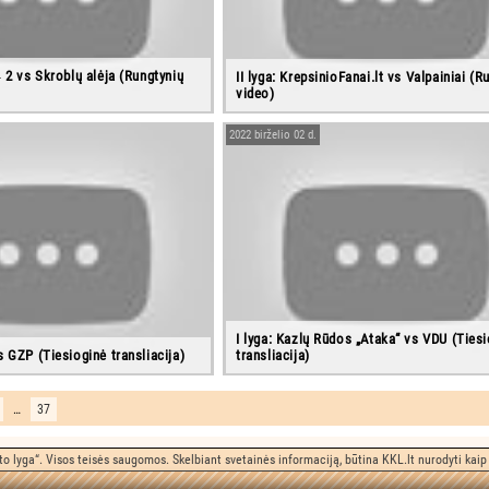
‒ 2 vs Skroblų alėja (Rungtynių
II lyga: KrepsinioFanai.lt vs Valpainiai (R
video)
2022 birželio 02 d.
I lyga: Kazlų Rūdos „Ataka“ vs VDU (Ties
s GZP (Tiesioginė transliacija)
transliacija)
…
37
o lyga“. Visos teisės saugomos. Skelbiant svetainės informaciją, būtina KKL.lt nurodyti kaip 