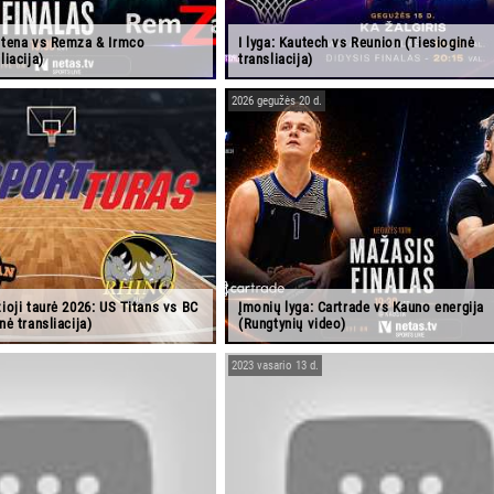
astena vs Remza & Irmco
I lyga: Kautech vs Reunion (Tiesioginė
liacija)
transliacija)
2026 gegužės 20 d.
žioji taurė 2026: US Titans vs BC
Įmonių lyga: Cartrade vs Kauno energija
nė transliacija)
(Rungtynių video)
2023 vasario 13 d.