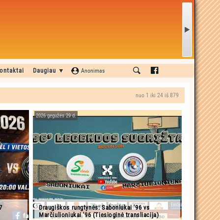
ontaktai
Daugiau ▼
Anonimas
nuo 1 iki 24 iš 879
2026 gegužės 29 d.
7
Draugiškos rungtynės: Saboniukai '96 vs
Marčiulioniukai '96 (Tiesioginė transliacija)