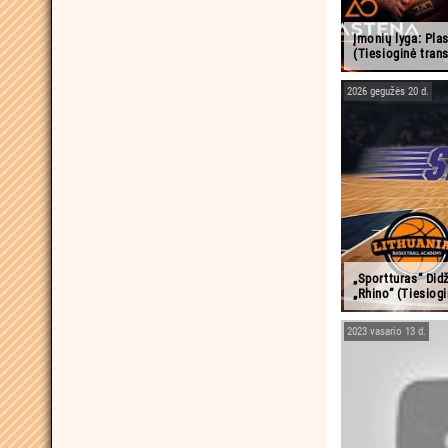
Įmonių lyga: Pl
(Tiesioginė trans
2026 gegužės 20 d.
„Sportturas“ Did
„Rhino“ (Tiesiogi
2023 vasario 13 d.