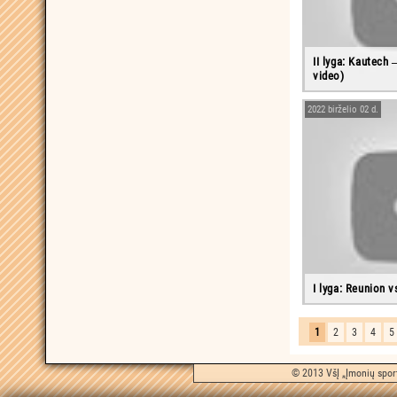
II lyga: Kautech 
video)
2022 birželio 02 d.
I lyga: Reunion v
1
2
3
4
5
© 2013 VšĮ „Įmonių sport