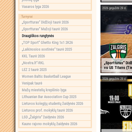
Vasaros lyga 2026
2026 gegužės 29 d.
Turnyrai
„Sportturas“ Didžioji taurė 2026
„Sportturas“ Mažoji taurė 2026
Draugiškos rungtynės
„TOP Sport“ Ghetto King 1x1 2K26
„Laikinosios sostinės“ taurė 2025
KKL Taurė 2026
„Sportturas“ Didž
„Nostra.lt“-RKL
vs US Titans (Tie
LEZ 2 taurė 2025
Women Baltic Basketball League
2026 gegužės 29 d.
Venipak taurė
Mažų miestelių krepšinio lyga
Lithuanian Bar Association Cup 2025
Lietuvos kolegijų studentų žaidynės 2026
Lietuvos prof. mokyklų taurė 2026
LSD „Žalgiris“ žaidynės 2026
Kauno rajono mokyklų žaidynės 2026