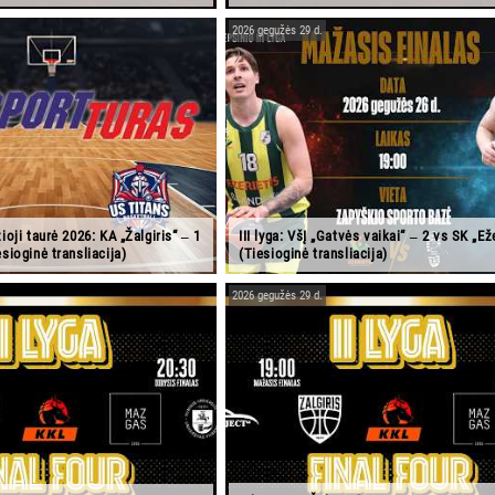
2026 gegužės 29 d.
ioji taurė 2026: KA „Žalgiris“ ‒ 1
III lyga: VšĮ „Gatvės vaikai“ ‒ 2 vs SK „Ež
sioginė transliacija)
(Tiesioginė transliacija)
2026 gegužės 29 d.