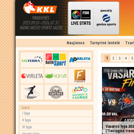
Naujienos
Turnyrinė lentelė
Tvar
1
2
3
4
5
2026 liepos 08 d.
Lygos
I lyga
II lyga
Vasaros lyga 202
III lyga
(Tiesioginė trans
Įmonių lyga