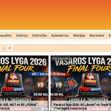
karaštis
Galerija
Statistika
Kalendorius
Rėmėjai
Nuostatai
K
…
37
2026 liepos 08 d.
6: KKL NGT vs BC „Pilėnai“
Vasaros lyga 2026: BC „Boom“ vs Team 9
liacija)
(Tiesioginė transliacija)