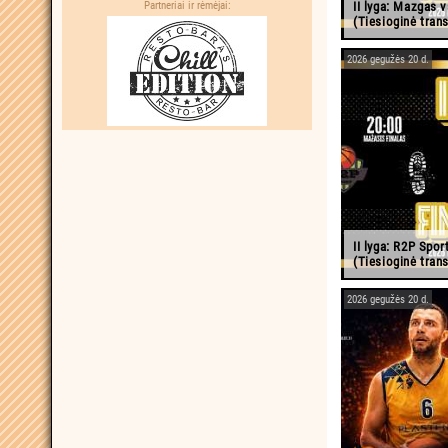
II lyga: Mazgas 
Partneriai ir rėmėjai:
(Tiesioginė trans
2026 gegužės 20 d.
II lyga: R2P Spor
(Tiesioginė trans
2026 gegužės 20 d.