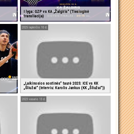
I lyga: GZP vs KA „Žalgiris“ (Tiesioginė
transliacija)
2025 lapkričio 10 d.
„Laikinosios sostinės“ taurė 2025: ICE vs KK
„Šliužai“ (Interviu: Karolis Jankus (KK „Šliužai“))
2023 vasario 13 d.