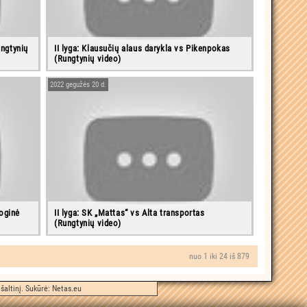
ungtynių
II lyga: Klausučių alaus darykla vs Pikenpokas
(Rungtynių video)
2022 gegužės 20 d.
ioginė
II lyga: SK „Mattas“ vs Alta transportas
(Rungtynių video)
nuo 1 iki 24 iš 879
šaltinį. Sukūrė:
Netas.eu