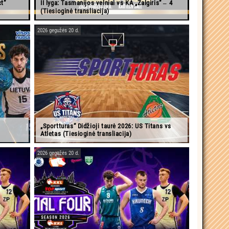
ct“
II lyga: Tasmanijos velniai vs KA „Žalgiris“ ‒ 4
(Tiesioginė transliacija)
2026 gegužės 20 d.
„Sportturas“ Didžioji taurė 2026: US Titans vs
Atletas (Tiesioginė transliacija)
2026 gegužės 20 d.