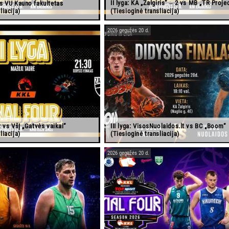
II lyga: KA „Žalgiris“ ‒ 2 vs MB „TR Proje
vs VU Kauno fakultetas
liacija)
(Tiesioginė transliacija)
2026 gegužės 20 d.
t vs VšĮ „Gatvės vaikai“
III lyga: VisosNuolaidos.lt vs BC „Boom“
liacija)
(Tiesioginė transliacija)
2026 gegužės 20 d.