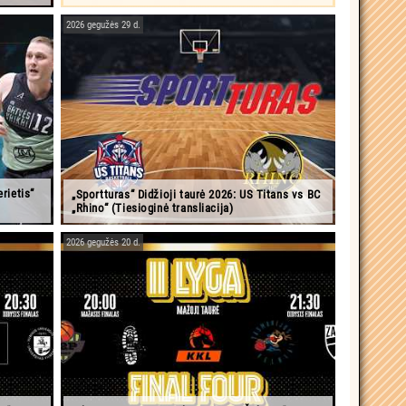
2026 gegužės 29 d.
erietis“
„Sportturas“ Didžioji taurė 2026: US Titans vs BC
„Rhino“ (Tiesioginė transliacija)
2026 gegužės 20 d.