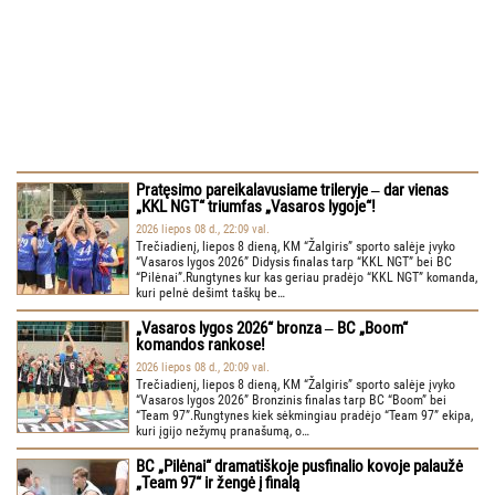
Pratęsimo pareikalavusiame trileryje ‒ dar vienas
„KKL NGT“ triumfas „Vasaros lygoje“!
2026 liepos 08 d., 22:09 val.
Trečiadienį, liepos 8 dieną, KM “Žalgiris” sporto salėje įvyko
“Vasaros lygos 2026” Didysis finalas tarp “KKL NGT” bei BC
“Pilėnai”.Rungtynes kur kas geriau pradėjo “KKL NGT” komanda,
kuri pelnė dešimt taškų be…
„Vasaros lygos 2026“ bronza ‒ BC „Boom“
komandos rankose!
2026 liepos 08 d., 20:09 val.
Trečiadienį, liepos 8 dieną, KM “Žalgiris” sporto salėje įvyko
“Vasaros lygos 2026” Bronzinis finalas tarp BC “Boom” bei
“Team 97”.Rungtynes kiek sėkmingiau pradėjo “Team 97” ekipa,
kuri įgijo nežymų pranašumą, o…
BC „Pilėnai“ dramatiškoje pusfinalio kovoje palaužė
„Team 97“ ir žengė į finalą