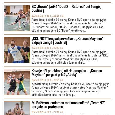
BC „Boom“ įveikė “Dust2 ‒ Rstored” bei žengė į
pusfinalį
2026 birželio 30 d., 22:28 val.
Antradienį, birželio 30 dieną, Kauno TMC sporto salėje įvyko
“Vasaros lygos 2026” ketvirtfinalio rungtynės tarp vietos
BC “Boom” bei svečių “Dust2 - Rstored”.Rungtynes kur kas
sėkmingiau pradėjo BC “Boom” kolektyvas,…
„KKL NGT“ lengvai pervažiavo „Kaunas Mayhem“
ekipą ir žengė į pusfinalį
2026 birželio 30 d., 20:37 val.
Antradienį, birželio 30 dieną, Kauno TMC sporto salėje įvyko
“Vasaros lygos 2026” ketvirtfinalio rungtynės tarp vietos “KKL
NGT” bei svečių “Kaunas Mayhem”.Rungtynes kur kas
sėkmingiau pradėjo aikštelės šeimininkai,…
Kovoje dėl patekimo į atkrintamąsias ‒ „Kaunas
Mayhem“ pergalė prieš „Atletą“
2026 birželio 25 d., 22:54 val.
Ketvirtadienį, birželio 25 dieną, Kauno TMC sporto salėje įvyko
“Vasaros lygos 2026” rungtynės tarp vietos “Kaunas Mayhem”
bei svečių “Atletas”.Rungtynes kiek sėkmingiau pradėjo
aikštelės šeimininkai, kurie šovė į…
M. Pažėros lemiamas metimas nulėmė „Team 97“
pergalę po pratęsimo
2026 birželio 25 d., 21:48 val.