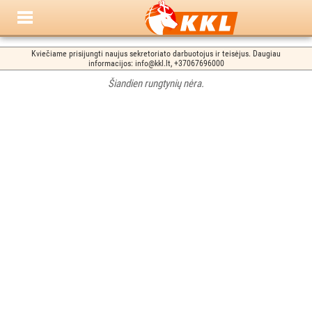
Kviečiame prisijungti naujus sekretoriato darbuotojus ir teisėjus. Daugiau
informacijos: info@kkl.lt, +37067696000
Šiandien rungtynių nėra.