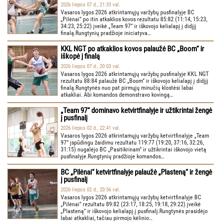
2026 liepos 07 d., 21:33 val.
Vasaros lygos 2026 atkrintamųjų varžybų pusfinalyje BC
„Pilėnai“ po itin atkaklios kovos rezultatu 85:82 (11:14, 15:23,
34:23, 25:22) įveikė „Team 97“ ir iškovojo kelialapį į didįjį
finalą.Rungtynių pradžioje iniciatyva…
KKL NGT po atkaklios kovos palaužė BC „Boom“ ir
iškopė į finalą
2026 liepos 07 d., 20:03 val.
Vasaros lygos 2026 atkrintamųjų varžybų pusfinalyje KKL NGT
rezultatu 88:84 palaužė BC „Boom“ ir iškovojo kelialapį į didįjį
finalą.Rungtynės nuo pat pirmųjų minučių klostėsi labai
atkakliai. Abi komandos demonstravo kovingą…
„Team 97“ dominavo ketvirtfinalyje ir užtikrintai žengė
į pusfinalį
2026 liepos 02 d., 22:41 val.
Vasaros lygos 2026 atkrintamųjų varžybų ketvirtfinalyje „Team
97“ įspūdingu žaidimu rezultatu 119:77 (19:20, 37:16, 32:26,
31:15) nugalėjo BC „Pasitikrinam“ ir užtikrintai iškovojo vietą
pusfinalyje.Rungtynių pradžioje komandos…
BC „Pilėnai“ ketvirtfinalyje palaužė „Plasteną“ ir žengė
į pusfinalį
2026 liepos 02 d., 20:56 val.
Vasaros lygos 2026 atkrintamųjų varžybų ketvirtfinalyje BC
„Pilėnai“ rezultatu 89:82 (23:17, 18:25, 19:18, 29:22) įveikė
„Plasteną“ ir iškovojo kelialapį į pusfinalį.Rungtynės prasidėjo
labai atkakliai, tačiau pirmojo kėlinio…