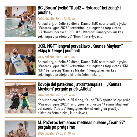
BC „Boom“ įveikė “Dust2 ‒ Rstored” bei žengė į
pusfinalį
2026 birželio 30 d., 22:28 val.
Antradienį, birželio 30 dieną, Kauno TMC sporto salėje įvyko
“Vasaros lygos 2026” ketvirtfinalio rungtynės tarp vietos
BC “Boom” bei svečių “Dust2 - Rstored”.Rungtynes kur kas
sėkmingiau pradėjo BC “Boom” kolektyvas,…
„KKL NGT“ lengvai pervažiavo „Kaunas Mayhem“
ekipą ir žengė į pusfinalį
2026 birželio 30 d., 20:37 val.
Antradienį, birželio 30 dieną, Kauno TMC sporto salėje įvyko
“Vasaros lygos 2026” ketvirtfinalio rungtynės tarp vietos “KKL
NGT” bei svečių “Kaunas Mayhem”.Rungtynes kur kas
sėkmingiau pradėjo aikštelės šeimininkai,…
Kovoje dėl patekimo į atkrintamąsias ‒ „Kaunas
Mayhem“ pergalė prieš „Atletą“
2026 birželio 25 d., 22:54 val.
Ketvirtadienį, birželio 25 dieną, Kauno TMC sporto salėje įvyko
“Vasaros lygos 2026” rungtynės tarp vietos “Kaunas Mayhem”
bei svečių “Atletas”.Rungtynes kiek sėkmingiau pradėjo
aikštelės šeimininkai, kurie šovė į…
M. Pažėros lemiamas metimas nulėmė „Team 97“
pergalę po pratęsimo
2026 birželio 25 d., 21:48 val.