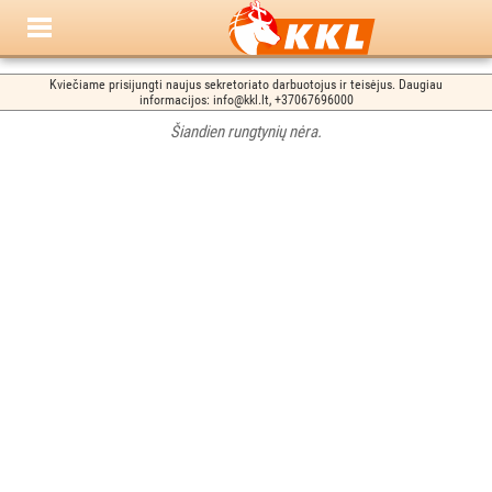
Kviečiame prisijungti naujus sekretoriato darbuotojus ir teisėjus. Daugiau
informacijos: info@kkl.lt, +37067696000
Šiandien rungtynių nėra.