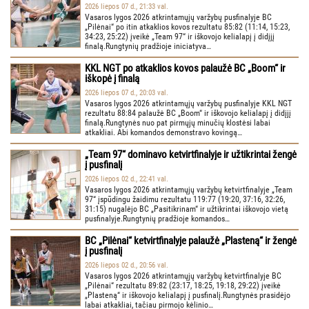
2026 liepos 07 d., 21:33 val.
Vasaros lygos 2026 atkrintamųjų varžybų pusfinalyje BC
„Pilėnai“ po itin atkaklios kovos rezultatu 85:82 (11:14, 15:23,
34:23, 25:22) įveikė „Team 97“ ir iškovojo kelialapį į didįjį
finalą.Rungtynių pradžioje iniciatyva…
KKL NGT po atkaklios kovos palaužė BC „Boom“ ir
iškopė į finalą
2026 liepos 07 d., 20:03 val.
Vasaros lygos 2026 atkrintamųjų varžybų pusfinalyje KKL NGT
rezultatu 88:84 palaužė BC „Boom“ ir iškovojo kelialapį į didįjį
finalą.Rungtynės nuo pat pirmųjų minučių klostėsi labai
atkakliai. Abi komandos demonstravo kovingą…
„Team 97“ dominavo ketvirtfinalyje ir užtikrintai žengė
į pusfinalį
2026 liepos 02 d., 22:41 val.
Vasaros lygos 2026 atkrintamųjų varžybų ketvirtfinalyje „Team
97“ įspūdingu žaidimu rezultatu 119:77 (19:20, 37:16, 32:26,
31:15) nugalėjo BC „Pasitikrinam“ ir užtikrintai iškovojo vietą
pusfinalyje.Rungtynių pradžioje komandos…
BC „Pilėnai“ ketvirtfinalyje palaužė „Plasteną“ ir žengė
į pusfinalį
2026 liepos 02 d., 20:56 val.
Vasaros lygos 2026 atkrintamųjų varžybų ketvirtfinalyje BC
„Pilėnai“ rezultatu 89:82 (23:17, 18:25, 19:18, 29:22) įveikė
„Plasteną“ ir iškovojo kelialapį į pusfinalį.Rungtynės prasidėjo
labai atkakliai, tačiau pirmojo kėlinio…