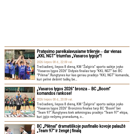
Pratęsimo pareikalavusiame trileryje ‒ dar vienas
„KKL NGT“ triumfas „Vasaros lygoje“!
2026 liepos 08 d., 22:09 val.
Trečiadienį, liepos 8 dieną, KM “Žalgiris” sporto salėje įvyko
“Vasaros lygos 2026” Didysis finalas tarp “KKL NGT” bei BC
“Pilėnai”.Rungtynes kur kas geriau pradėjo “KKL NGT” komanda,
kuri pelnė dešimt taškų be…
„Vasaros lygos 2026“ bronza ‒ BC „Boom“
komandos rankose!
2026 liepos 08 d., 20:09 val.
Trečiadienį, liepos 8 dieną, KM “Žalgiris” sporto salėje įvyko
“Vasaros lygos 2026” Bronzinis finalas tarp BC “Boom” bei
“Team 97”.Rungtynes kiek sėkmingiau pradėjo “Team 97” ekipa,
kuri įgijo nežymų pranašumą, o…
BC „Pilėnai“ dramatiškoje pusfinalio kovoje palaužė
„Team 97“ ir žengė į finalą