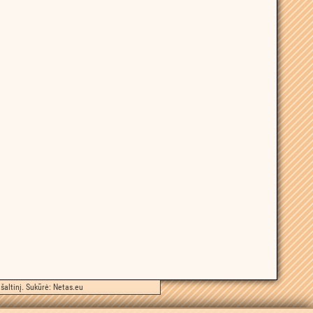
šaltinį. Sukūrė:
Netas.eu