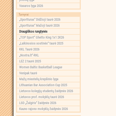
Vasaros lyga 2026
Turnyrai
„Sportturas“ Didžioji taurė 2026
„Sportturas“ Mažoji taurė 2026
Draugiškos rungtynės
„TOP Sport“ Ghetto King 1x1 2K26
„Laikinosios sostinės“ taurė 2025
KKL Taurė 2026
„Nostra.lt“-RKL
LEZ 2 taurė 2025
Women Baltic Basketball League
Venipak taurė
Mažų miestelių krepšinio lyga
Lithuanian Bar Association Cup 2025
Lietuvos kolegijų studentų žaidynės 2026
Lietuvos prof. mokyklų taurė 2026
LSD „Žalgiris“ žaidynės 2026
Kauno rajono mokyklų žaidynės 2026