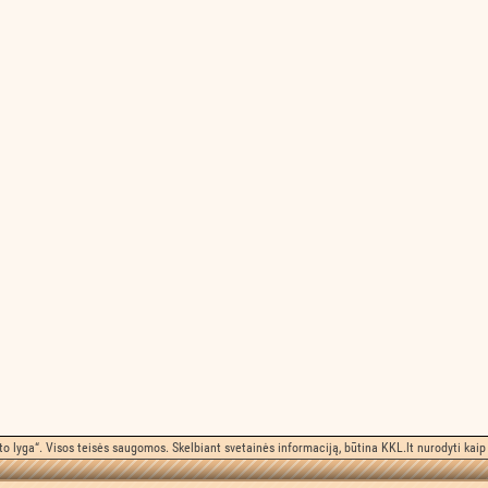
o lyga“. Visos teisės saugomos. Skelbiant svetainės informaciją, būtina KKL.lt nurodyti kaip 