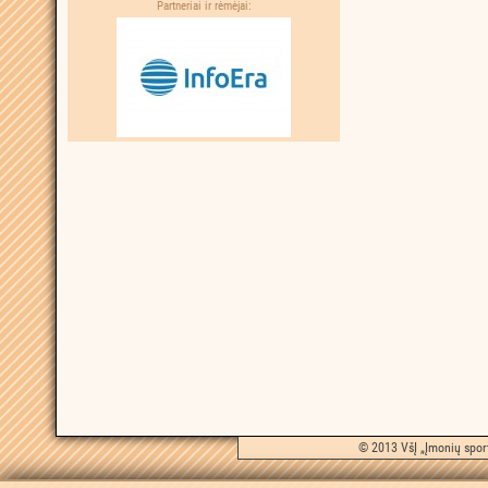
Partneriai ir rėmėjai:
© 2013 VšĮ „Įmonių sport