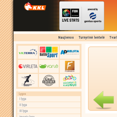
Naujienos
Turnyrinė lentelė
Tvar
Lygos
I lyga
II lyga
III lyga
Įmonių lyga