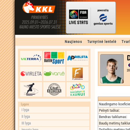
Naujienos
Turnyrinė lentelė
Tvar
D
20
Naudingumo koeficie
Lygos
I lyga
Pelnyti taškai
:
II lyga
Bendras taiklumas
:
III lyga
Baudų metimų taikl
Dvitaškių metimų ta
Įmonių lyga