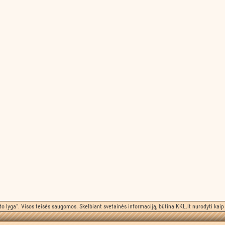
o lyga“. Visos teisės saugomos. Skelbiant svetainės informaciją, būtina KKL.lt nurodyti kaip 