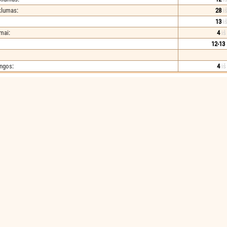
iklumas
:
28
i
13
i
imai
:
4
iš
12-13
angos
:
4
iš