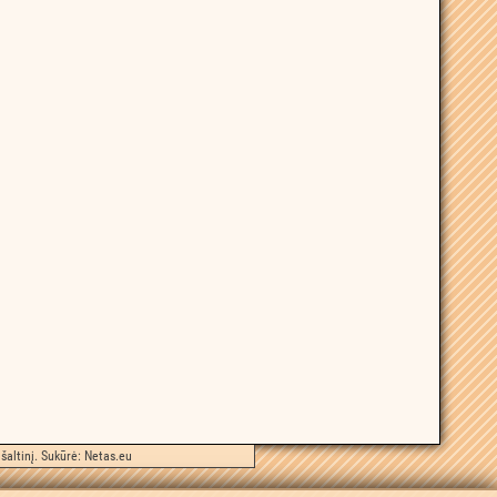
šaltinį. Sukūrė:
Netas.eu