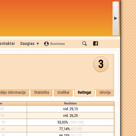
ontaktai
Daugiau ▼
Anonimas
3
idėjo informacija
Statistika
Grafikai
Reitingai
Istorija
ta
Rezultatas
 85
vid. 29,13
 79
vid. 26,25
š 79
53,03%
(105/198)
š 46
77,14%
(27/35)
š 75
66,23%
(51/77)