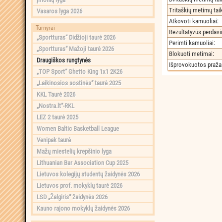
Tritaškių metimų ta
Vasaros lyga 2026
Atkovoti kamuoliai
:
Turnyrai
Rezultatyvūs perdav
„Sportturas“ Didžioji taurė 2026
Perimti kamuoliai
:
„Sportturas“ Mažoji taurė 2026
Blokuoti metimai
:
Draugiškos rungtynės
Išprovokuotos praž
„TOP Sport“ Ghetto King 1x1 2K26
„Laikinosios sostinės“ taurė 2025
KKL Taurė 2026
„Nostra.lt“-RKL
LEZ 2 taurė 2025
Women Baltic Basketball League
Venipak taurė
Mažų miestelių krepšinio lyga
Lithuanian Bar Association Cup 2025
Lietuvos kolegijų studentų žaidynės 2026
Lietuvos prof. mokyklų taurė 2026
LSD „Žalgiris“ žaidynės 2026
Kauno rajono mokyklų žaidynės 2026