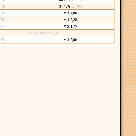
š 68
31,40%
(27/86)
š 85
vid. 7,88
 75
vid. 5,25
iš 71
vid. 1,75
reitinge nedalyvauja
 74
vid. 5,00