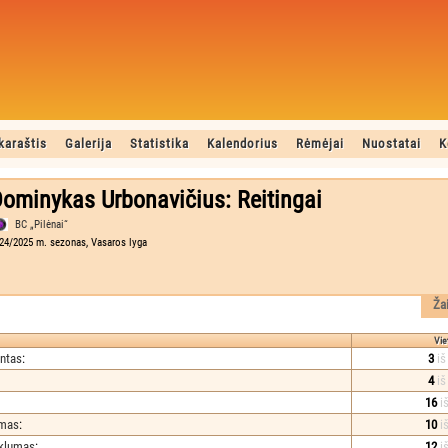
karaštis
Galerija
Statistika
Kalendorius
Rėmėjai
Nuostatai
K
ominykas Urbonavičius: Reitingai
BC „Pilėnai“
24/2025 m. sezonas, Vasaros lyga
Ža
Vie
ntas
:
3
iš
4
iš
16
i
umas
:
10
i
iklumas
:
12
i