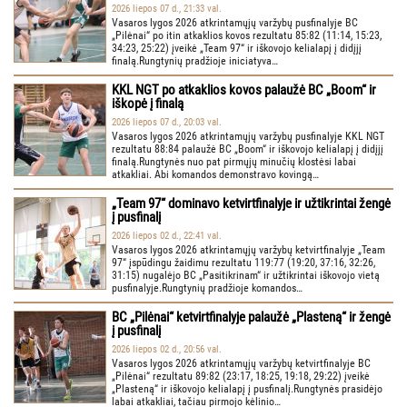
2026 liepos 07 d., 21:33 val.
Vasaros lygos 2026 atkrintamųjų varžybų pusfinalyje BC
„Pilėnai“ po itin atkaklios kovos rezultatu 85:82 (11:14, 15:23,
34:23, 25:22) įveikė „Team 97“ ir iškovojo kelialapį į didįjį
finalą.Rungtynių pradžioje iniciatyva…
KKL NGT po atkaklios kovos palaužė BC „Boom“ ir
iškopė į finalą
2026 liepos 07 d., 20:03 val.
Vasaros lygos 2026 atkrintamųjų varžybų pusfinalyje KKL NGT
rezultatu 88:84 palaužė BC „Boom“ ir iškovojo kelialapį į didįjį
finalą.Rungtynės nuo pat pirmųjų minučių klostėsi labai
atkakliai. Abi komandos demonstravo kovingą…
„Team 97“ dominavo ketvirtfinalyje ir užtikrintai žengė
į pusfinalį
2026 liepos 02 d., 22:41 val.
Vasaros lygos 2026 atkrintamųjų varžybų ketvirtfinalyje „Team
97“ įspūdingu žaidimu rezultatu 119:77 (19:20, 37:16, 32:26,
31:15) nugalėjo BC „Pasitikrinam“ ir užtikrintai iškovojo vietą
pusfinalyje.Rungtynių pradžioje komandos…
BC „Pilėnai“ ketvirtfinalyje palaužė „Plasteną“ ir žengė
į pusfinalį
2026 liepos 02 d., 20:56 val.
Vasaros lygos 2026 atkrintamųjų varžybų ketvirtfinalyje BC
„Pilėnai“ rezultatu 89:82 (23:17, 18:25, 19:18, 29:22) įveikė
„Plasteną“ ir iškovojo kelialapį į pusfinalį.Rungtynės prasidėjo
labai atkakliai, tačiau pirmojo kėlinio…