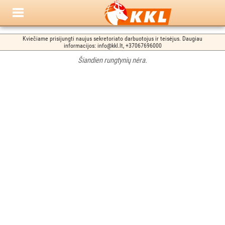
Kviečiame prisijungti naujus sekretoriato darbuotojus ir teisėjus. Daugiau
informacijos: info@kkl.lt, +37067696000
Šiandien rungtynių nėra.