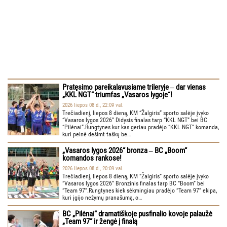
Pratęsimo pareikalavusiame trileryje ‒ dar vienas
„KKL NGT“ triumfas „Vasaros lygoje“!
2026 liepos 08 d., 22:09 val.
Trečiadienį, liepos 8 dieną, KM “Žalgiris” sporto salėje įvyko
“Vasaros lygos 2026” Didysis finalas tarp “KKL NGT” bei BC
“Pilėnai”.Rungtynes kur kas geriau pradėjo “KKL NGT” komanda,
kuri pelnė dešimt taškų be…
„Vasaros lygos 2026“ bronza ‒ BC „Boom“
komandos rankose!
2026 liepos 08 d., 20:09 val.
Trečiadienį, liepos 8 dieną, KM “Žalgiris” sporto salėje įvyko
“Vasaros lygos 2026” Bronzinis finalas tarp BC “Boom” bei
“Team 97”.Rungtynes kiek sėkmingiau pradėjo “Team 97” ekipa,
kuri įgijo nežymų pranašumą, o…
BC „Pilėnai“ dramatiškoje pusfinalio kovoje palaužė
„Team 97“ ir žengė į finalą