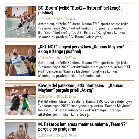
BC „Boom“ įveikė “Dust2 ‒ Rstored” bei žengė į
pusfinalį
2026 birželio 30 d., 22:28 val.
Antradienį, birželio 30 dieną, Kauno TMC sporto salėje įvyko
“Vasaros lygos 2026” ketvirtfinalio rungtynės tarp vietos
BC “Boom” bei svečių “Dust2 - Rstored”.Rungtynes kur kas
sėkmingiau pradėjo BC “Boom” kolektyvas,…
„KKL NGT“ lengvai pervažiavo „Kaunas Mayhem“
ekipą ir žengė į pusfinalį
2026 birželio 30 d., 20:37 val.
Antradienį, birželio 30 dieną, Kauno TMC sporto salėje įvyko
“Vasaros lygos 2026” ketvirtfinalio rungtynės tarp vietos “KKL
NGT” bei svečių “Kaunas Mayhem”.Rungtynes kur kas
sėkmingiau pradėjo aikštelės šeimininkai,…
Kovoje dėl patekimo į atkrintamąsias ‒ „Kaunas
Mayhem“ pergalė prieš „Atletą“
2026 birželio 25 d., 22:54 val.
Ketvirtadienį, birželio 25 dieną, Kauno TMC sporto salėje įvyko
“Vasaros lygos 2026” rungtynės tarp vietos “Kaunas Mayhem”
bei svečių “Atletas”.Rungtynes kiek sėkmingiau pradėjo
aikštelės šeimininkai, kurie šovė į…
M. Pažėros lemiamas metimas nulėmė „Team 97“
pergalę po pratęsimo
2026 birželio 25 d., 21:48 val.