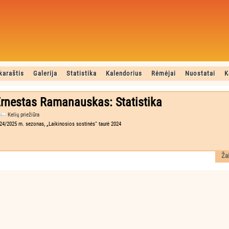
karaštis
Galerija
Statistika
Kalendorius
Rėmėjai
Nuostatai
K
rnestas Ramanauskas: Statistika
Kelių priežiūra
24/2025 m. sezonas, „Laikinosios sostinės“ taurė 2024
Ža