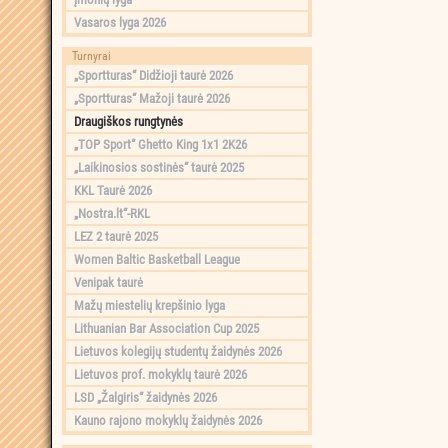
Vasaros lyga 2026
Turnyrai
„Sportturas“ Didžioji taurė 2026
„Sportturas“ Mažoji taurė 2026
Draugiškos rungtynės
„TOP Sport“ Ghetto King 1x1 2K26
„Laikinosios sostinės“ taurė 2025
KKL Taurė 2026
„Nostra.lt“-RKL
LEZ 2 taurė 2025
Women Baltic Basketball League
Venipak taurė
Mažų miestelių krepšinio lyga
Lithuanian Bar Association Cup 2025
Lietuvos kolegijų studentų žaidynės 2026
Lietuvos prof. mokyklų taurė 2026
LSD „Žalgiris“ žaidynės 2026
Kauno rajono mokyklų žaidynės 2026