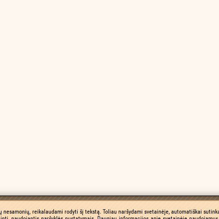
ų nesamonių, reikalaudami rodyti šį tekstą. Toliau naršydami svetainėje, automatiškai sutinka
inti, naudojantis naršyklės nustatymais. Daugiau informacijos apie svetainėje naudojamus 