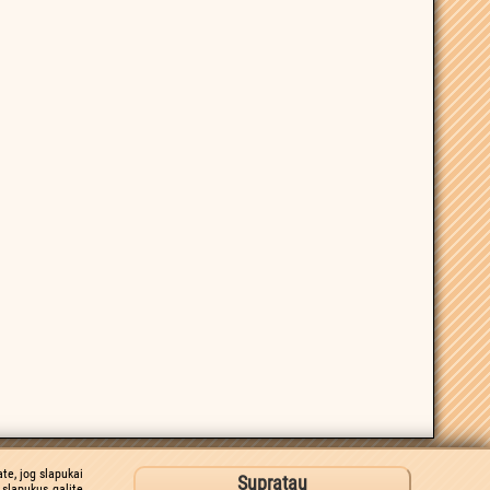
te, jog slapukai
Supratau
slapukus galite