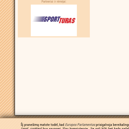
Partneriai ir rėmėjai:
Šį pranešimą matote todėl, kad
Europos Parlamentas
prisigalvoja bereikaling
(angl. cookies)
bus saugomi Jūsų kompiuteryje. Jie gali būti bet kada pašal