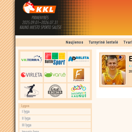
Naujienos
Turnyrinė lentelė
Tvar
E
20
Lygos
I lyga
II lyga
III lyga
Įmonių lyga