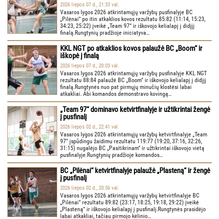
2026 liepos 07 d., 21:33 val.
Vasaros lygos 2026 atkrintamųjų varžybų pusfinalyje BC
„Pilėnai“ po itin atkaklios kovos rezultatu 85:82 (11:14, 15:23,
34:23, 25:22) įveikė „Team 97“ ir iškovojo kelialapį į didįjį
finalą.Rungtynių pradžioje iniciatyva…
KKL NGT po atkaklios kovos palaužė BC „Boom“ ir
iškopė į finalą
2026 liepos 07 d., 20:03 val.
Vasaros lygos 2026 atkrintamųjų varžybų pusfinalyje KKL NGT
rezultatu 88:84 palaužė BC „Boom“ ir iškovojo kelialapį į didįjį
finalą.Rungtynės nuo pat pirmųjų minučių klostėsi labai
atkakliai. Abi komandos demonstravo kovingą…
„Team 97“ dominavo ketvirtfinalyje ir užtikrintai žengė
į pusfinalį
2026 liepos 02 d., 22:41 val.
Vasaros lygos 2026 atkrintamųjų varžybų ketvirtfinalyje „Team
97“ įspūdingu žaidimu rezultatu 119:77 (19:20, 37:16, 32:26,
31:15) nugalėjo BC „Pasitikrinam“ ir užtikrintai iškovojo vietą
pusfinalyje.Rungtynių pradžioje komandos…
BC „Pilėnai“ ketvirtfinalyje palaužė „Plasteną“ ir žengė
į pusfinalį
2026 liepos 02 d., 20:56 val.
Vasaros lygos 2026 atkrintamųjų varžybų ketvirtfinalyje BC
„Pilėnai“ rezultatu 89:82 (23:17, 18:25, 19:18, 29:22) įveikė
„Plasteną“ ir iškovojo kelialapį į pusfinalį.Rungtynės prasidėjo
labai atkakliai, tačiau pirmojo kėlinio…