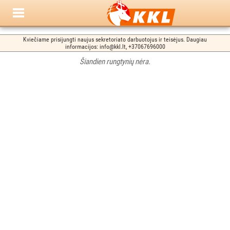
Kviečiame prisijungti naujus sekretoriato darbuotojus ir teisėjus. Daugiau
informacijos: info@kkl.lt, +37067696000
Šiandien rungtynių nėra.