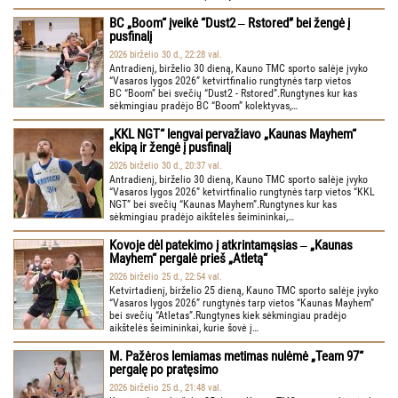
BC „Boom“ įveikė “Dust2 ‒ Rstored” bei žengė į
pusfinalį
2026 birželio 30 d., 22:28 val.
Antradienį, birželio 30 dieną, Kauno TMC sporto salėje įvyko
“Vasaros lygos 2026” ketvirtfinalio rungtynės tarp vietos
BC “Boom” bei svečių “Dust2 - Rstored”.Rungtynes kur kas
sėkmingiau pradėjo BC “Boom” kolektyvas,…
„KKL NGT“ lengvai pervažiavo „Kaunas Mayhem“
ekipą ir žengė į pusfinalį
2026 birželio 30 d., 20:37 val.
Antradienį, birželio 30 dieną, Kauno TMC sporto salėje įvyko
“Vasaros lygos 2026” ketvirtfinalio rungtynės tarp vietos “KKL
NGT” bei svečių “Kaunas Mayhem”.Rungtynes kur kas
sėkmingiau pradėjo aikštelės šeimininkai,…
Kovoje dėl patekimo į atkrintamąsias ‒ „Kaunas
Mayhem“ pergalė prieš „Atletą“
2026 birželio 25 d., 22:54 val.
Ketvirtadienį, birželio 25 dieną, Kauno TMC sporto salėje įvyko
“Vasaros lygos 2026” rungtynės tarp vietos “Kaunas Mayhem”
bei svečių “Atletas”.Rungtynes kiek sėkmingiau pradėjo
aikštelės šeimininkai, kurie šovė į…
M. Pažėros lemiamas metimas nulėmė „Team 97“
pergalę po pratęsimo
2026 birželio 25 d., 21:48 val.