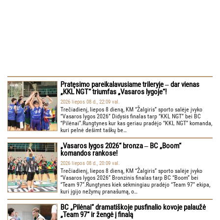
Pratęsimo pareikalavusiame trileryje ‒ dar vienas
„KKL NGT“ triumfas „Vasaros lygoje“!
2026 liepos 08 d., 22:09 val.
Trečiadienį, liepos 8 dieną, KM “Žalgiris” sporto salėje įvyko
“Vasaros lygos 2026” Didysis finalas tarp “KKL NGT” bei BC
“Pilėnai”.Rungtynes kur kas geriau pradėjo “KKL NGT” komanda,
kuri pelnė dešimt taškų be…
„Vasaros lygos 2026“ bronza ‒ BC „Boom“
komandos rankose!
2026 liepos 08 d., 20:09 val.
Trečiadienį, liepos 8 dieną, KM “Žalgiris” sporto salėje įvyko
“Vasaros lygos 2026” Bronzinis finalas tarp BC “Boom” bei
“Team 97”.Rungtynes kiek sėkmingiau pradėjo “Team 97” ekipa,
kuri įgijo nežymų pranašumą, o…
BC „Pilėnai“ dramatiškoje pusfinalio kovoje palaužė
„Team 97“ ir žengė į finalą