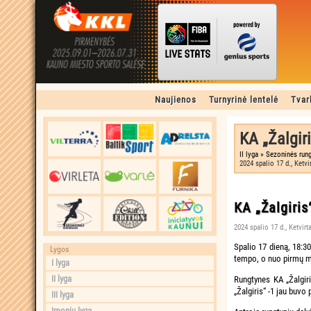
Naujienos
Turnyrinė lentelė
Tvar
KA „Žalgiri
II lyga » Sezoninės rung
2024 spalio 17 d., Ketvi
KA „Žalgiris
2024 spalio 17 d., Ketvirt
Spalio 17 dieną, 18:30
Lygos
tempo, o nuo pirmų mi
I lyga
II lyga
Rungtynes KA „Žalgir
„Žalgiris“ -1 jau buvo
III lyga
Įmonių lyga