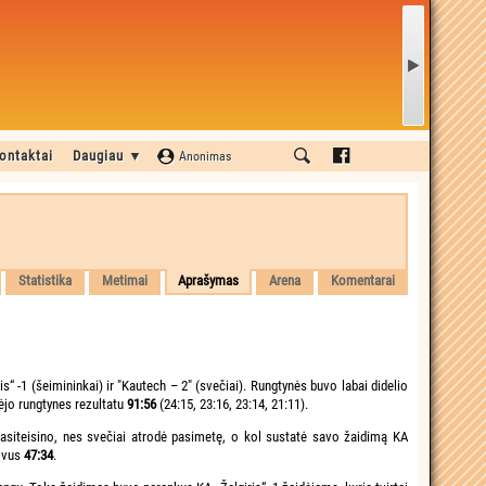
ontaktai
Daugiau ▼
Anonimas
Statistika
Metimai
Aprašymas
Arena
Komentarai
s“ -1 (šeimininkai) ir "Kautech – 2" (svečiai). Rungtynės buvo labai didelio
mėjo rungtynes rezultatu
91:56
(24:15, 23:16, 23:14, 21:11).
asiteisino, nes svečiai atrodė pasimetę, o kol sustatė savo žaidimą KA
žovus
47:34
.