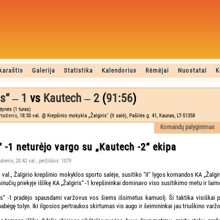
karaštis
Galerija
Statistika
Kalendorius
Rėmėjai
Nuostatai
K
s“ ‒ 1
vs
Kautech ‒ 2
(
91:56
)
tynės (1 turas)
rtadienis
, 18:30 val. @ Krepšinio mokykla „Žalgiris“ (II salė), Pašilės g. 41, Kaunas, LT-51358
Komandų palyginimas
“ -1 neturėjo vargo su „Kautech -2“ ekipa
adienis, 20:42 val., peržiūros: 1079
 val., Žalgirio krepšinio mokyklos sporto salėje, susitiko "II" lygos komandos KA „Žalgiri
nučių priekyje išlikę KA „Žalgiris“ -1 krepšininkai dominavo viso susitikimo metu ir lai
is“ -1 pradėjo spausdami varžovus vos šiems išsimetus kamuolį. Ši taktika visiškai p
 pabėgę tolyn. Iki ilgosios pertraukos skirtumas vis augo ir šeimininkai jau triuškino var