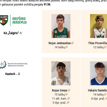
yje tempas išliko didelis abiejose aikštelės pusėse, buvo daug metimų, greitų atakų, praž
ir galiausiai pasiekė solidžią pergalę
91:56
.
KA „Žalgiris“ -1
Nojus Jankauskas
Titas Poceviči
14 taškų
12 taškų
Kautech ‒ 2
Nojus Genys
Vakaris Danieli
15 taškų
14 taškų
11 atk. kam.
8 išpr. praž.
5 išpr. praž.