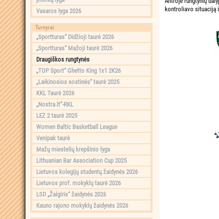
Antroje rungtynių dal
kontroliavo situaciją 
Vasaros lyga 2026
Turnyrai
„Sportturas“ Didžioji taurė 2026
„Sportturas“ Mažoji taurė 2026
Draugiškos rungtynės
„TOP Sport“ Ghetto King 1x1 2K26
„Laikinosios sostinės“ taurė 2025
KKL Taurė 2026
„Nostra.lt“-RKL
LEZ 2 taurė 2025
Women Baltic Basketball League
Venipak taurė
Mažų miestelių krepšinio lyga
Lithuanian Bar Association Cup 2025
Lietuvos kolegijų studentų žaidynės 2026
Lietuvos prof. mokyklų taurė 2026
LSD „Žalgiris“ žaidynės 2026
Kauno rajono mokyklų žaidynės 2026