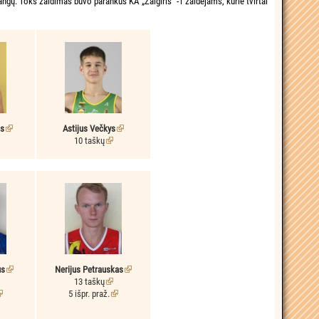
angų. Toks žaidimas buvo parankus KA „Žalgiris“ -1 žaidėjams, kurie tvirtai
us
Astijus Večkys
10 taškų
us
Nerijus Petrauskas
13 taškų
5 išpr. praž.