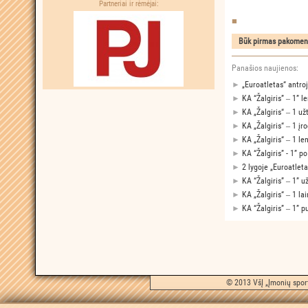
Partneriai ir rėmėjai:
Panašios naujienos:
►
„Euroatletas“ antro
►
KA “Žalgiris” ‒ 1” l
►
KA „Žalgiris“ ‒ 1 už
►
KA „Žalgiris“ ‒ 1 į
►
KA „Žalgiris“ ‒ 1 le
►
KA “Žalgiris” - 1” p
►
2 lygoje „Euroatlet
►
KA “Žalgiris” ‒ 1” u
►
KA „Žalgiris“ ‒ 1 l
►
KA “Žalgiris” ‒ 1” p
© 2013 VšĮ „Įmonių sport