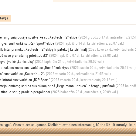
je rungtynių pusėje susitvarkė su „Kautech ‒ 2“ ekipa
(2024 gruodžio 17 d., antradienis, 21:51
engvai susitvarkė su „R2P Sport“ ekipa
(2024 lapkričio 14 d., ketvirtadienis, 20:07 val.)
tikrintai pranoko „Kautech ‒ 2“ ekipą ir pateko į ketvirtfinalį
(2025 kovo 27 d., ketvirtadienis, 
rodė savo pranašumą prieš „Dust2“
(2024 lapkričio 07 d., ketvirtadienis, 22:08 val.)
ngvai įveikė „Lankstuką“
(2024 lapkričio 21 d., ketvirtadienis, 20:07 val.)
o atkaklios kovos susitvarkė su „Dust2“ kolektyvu
(2025 sausio 09 d., ketvirtadienis, 20:17 val.)
as“ susitvarkė su „Kautech ‒ 2“.
(2025 vasario 09 d., sekmadienis, 21:55 val.)
žtikrintai susitvarkė su „R2P Sport“
(2025 vasario 20 d., ketvirtadienis, 20:12 val.)
aimėjo lemiamą serijos susitikimą prieš „Hegelmann Litauen“ ir žengė į pusfinalį
(2025 balandži
usfinalio seriją pradėjo pergalingai
(2025 balandžio 22 d., antradienis, 20:09 val.)
o lyga“. Visos teisės saugomos. Skelbiant svetainės informaciją, būtina KKL.lt nurodyti kaip 