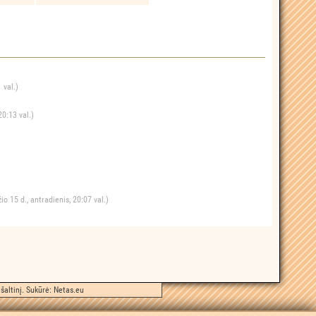
 val.)
20:13 val.)
o 15 d., antradienis, 20:07 val.)
šaltinį. Sukūrė:
Netas.eu