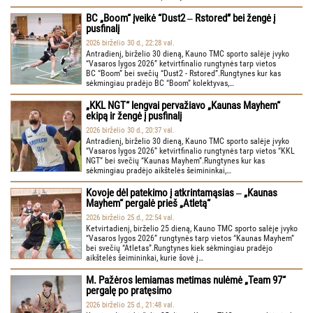
BC „Boom“ įveikė “Dust2 ‒ Rstored” bei žengė į
pusfinalį
2026 birželio 30 d., 22:28 val.
Antradienį, birželio 30 dieną, Kauno TMC sporto salėje įvyko
“Vasaros lygos 2026” ketvirtfinalio rungtynės tarp vietos
BC “Boom” bei svečių “Dust2 - Rstored”.Rungtynes kur kas
sėkmingiau pradėjo BC “Boom” kolektyvas,…
„KKL NGT“ lengvai pervažiavo „Kaunas Mayhem“
ekipą ir žengė į pusfinalį
2026 birželio 30 d., 20:37 val.
Antradienį, birželio 30 dieną, Kauno TMC sporto salėje įvyko
“Vasaros lygos 2026” ketvirtfinalio rungtynės tarp vietos “KKL
NGT” bei svečių “Kaunas Mayhem”.Rungtynes kur kas
sėkmingiau pradėjo aikštelės šeimininkai,…
Kovoje dėl patekimo į atkrintamąsias ‒ „Kaunas
Mayhem“ pergalė prieš „Atletą“
2026 birželio 25 d., 22:54 val.
Ketvirtadienį, birželio 25 dieną, Kauno TMC sporto salėje įvyko
“Vasaros lygos 2026” rungtynės tarp vietos “Kaunas Mayhem”
bei svečių “Atletas”.Rungtynes kiek sėkmingiau pradėjo
aikštelės šeimininkai, kurie šovė į…
M. Pažėros lemiamas metimas nulėmė „Team 97“
pergalę po pratęsimo
2026 birželio 25 d., 21:48 val.