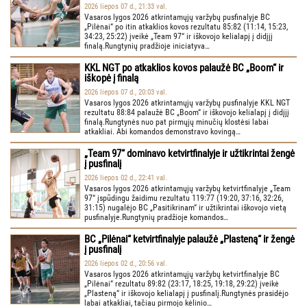
2026 liepos 07 d., 21:33 val.
Vasaros lygos 2026 atkrintamųjų varžybų pusfinalyje BC
„Pilėnai“ po itin atkaklios kovos rezultatu 85:82 (11:14, 15:23,
34:23, 25:22) įveikė „Team 97“ ir iškovojo kelialapį į didįjį
finalą.Rungtynių pradžioje iniciatyva…
KKL NGT po atkaklios kovos palaužė BC „Boom“ ir
iškopė į finalą
2026 liepos 07 d., 20:03 val.
Vasaros lygos 2026 atkrintamųjų varžybų pusfinalyje KKL NGT
rezultatu 88:84 palaužė BC „Boom“ ir iškovojo kelialapį į didįjį
finalą.Rungtynės nuo pat pirmųjų minučių klostėsi labai
atkakliai. Abi komandos demonstravo kovingą…
„Team 97“ dominavo ketvirtfinalyje ir užtikrintai žengė
į pusfinalį
2026 liepos 02 d., 22:41 val.
Vasaros lygos 2026 atkrintamųjų varžybų ketvirtfinalyje „Team
97“ įspūdingu žaidimu rezultatu 119:77 (19:20, 37:16, 32:26,
31:15) nugalėjo BC „Pasitikrinam“ ir užtikrintai iškovojo vietą
pusfinalyje.Rungtynių pradžioje komandos…
BC „Pilėnai“ ketvirtfinalyje palaužė „Plasteną“ ir žengė
į pusfinalį
2026 liepos 02 d., 20:56 val.
Vasaros lygos 2026 atkrintamųjų varžybų ketvirtfinalyje BC
„Pilėnai“ rezultatu 89:82 (23:17, 18:25, 19:18, 29:22) įveikė
„Plasteną“ ir iškovojo kelialapį į pusfinalį.Rungtynės prasidėjo
labai atkakliai, tačiau pirmojo kėlinio…