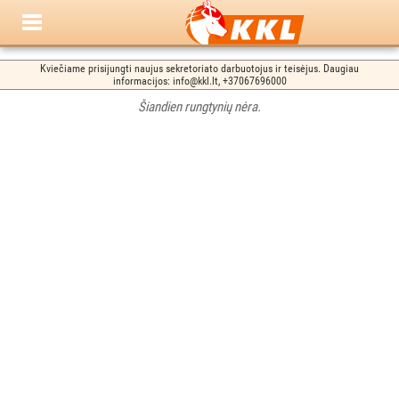
Kviečiame prisijungti naujus sekretoriato darbuotojus ir teisėjus. Daugiau
informacijos: info@kkl.lt, +37067696000
Šiandien rungtynių nėra.