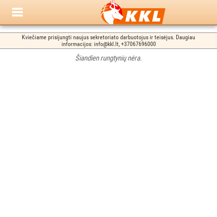
Kviečiame prisijungti naujus sekretoriato darbuotojus ir teisėjus. Daugiau
informacijos: info@kkl.lt, +37067696000
Šiandien rungtynių nėra.