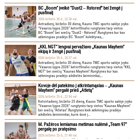
BC „Boom“ įveikė “Dust2 ‒ Rstored” bei žengė į
pusfinalį
2026 birželio 30 d., 22:28 val.
Antradienį, birželio 30 dieną, Kauno TMC sporto salėje įvyko
“Vasaros lygos 2026” ketvirtfinalio rungtynės tarp vietos
BC “Boom” bei svečių “Dust2 - Rstored”.Rungtynes kur kas
sėkmingiau pradėjo BC “Boom” kolektyvas,…
„KKL NGT“ lengvai pervažiavo „Kaunas Mayhem“
ekipą ir žengė į pusfinalį
2026 birželio 30 d., 20:37 val.
Antradienį, birželio 30 dieną, Kauno TMC sporto salėje įvyko
“Vasaros lygos 2026” ketvirtfinalio rungtynės tarp vietos “KKL
NGT” bei svečių “Kaunas Mayhem”.Rungtynes kur kas
sėkmingiau pradėjo aikštelės šeimininkai,…
Kovoje dėl patekimo į atkrintamąsias ‒ „Kaunas
Mayhem“ pergalė prieš „Atletą“
2026 birželio 25 d., 22:54 val.
Ketvirtadienį, birželio 25 dieną, Kauno TMC sporto salėje įvyko
“Vasaros lygos 2026” rungtynės tarp vietos “Kaunas Mayhem”
bei svečių “Atletas”.Rungtynes kiek sėkmingiau pradėjo
aikštelės šeimininkai, kurie šovė į…
M. Pažėros lemiamas metimas nulėmė „Team 97“
pergalę po pratęsimo
2026 birželio 25 d., 21:48 val.