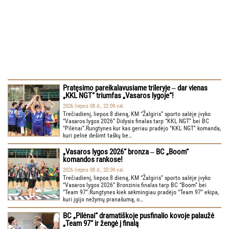
Pratęsimo pareikalavusiame trileryje ‒ dar vienas
„KKL NGT“ triumfas „Vasaros lygoje“!
2026 liepos 08 d., 22:09 val.
Trečiadienį, liepos 8 dieną, KM “Žalgiris” sporto salėje įvyko
“Vasaros lygos 2026” Didysis finalas tarp “KKL NGT” bei BC
“Pilėnai”.Rungtynes kur kas geriau pradėjo “KKL NGT” komanda,
kuri pelnė dešimt taškų be…
„Vasaros lygos 2026“ bronza ‒ BC „Boom“
komandos rankose!
2026 liepos 08 d., 20:09 val.
Trečiadienį, liepos 8 dieną, KM “Žalgiris” sporto salėje įvyko
“Vasaros lygos 2026” Bronzinis finalas tarp BC “Boom” bei
“Team 97”.Rungtynes kiek sėkmingiau pradėjo “Team 97” ekipa,
kuri įgijo nežymų pranašumą, o…
BC „Pilėnai“ dramatiškoje pusfinalio kovoje palaužė
„Team 97“ ir žengė į finalą