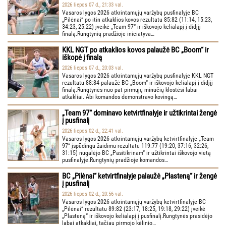
2026 liepos 07 d., 21:33 val.
Vasaros lygos 2026 atkrintamųjų varžybų pusfinalyje BC
„Pilėnai“ po itin atkaklios kovos rezultatu 85:82 (11:14, 15:23,
34:23, 25:22) įveikė „Team 97“ ir iškovojo kelialapį į didįjį
finalą.Rungtynių pradžioje iniciatyva…
KKL NGT po atkaklios kovos palaužė BC „Boom“ ir
iškopė į finalą
2026 liepos 07 d., 20:03 val.
Vasaros lygos 2026 atkrintamųjų varžybų pusfinalyje KKL NGT
rezultatu 88:84 palaužė BC „Boom“ ir iškovojo kelialapį į didįjį
finalą.Rungtynės nuo pat pirmųjų minučių klostėsi labai
atkakliai. Abi komandos demonstravo kovingą…
„Team 97“ dominavo ketvirtfinalyje ir užtikrintai žengė
į pusfinalį
2026 liepos 02 d., 22:41 val.
Vasaros lygos 2026 atkrintamųjų varžybų ketvirtfinalyje „Team
97“ įspūdingu žaidimu rezultatu 119:77 (19:20, 37:16, 32:26,
31:15) nugalėjo BC „Pasitikrinam“ ir užtikrintai iškovojo vietą
pusfinalyje.Rungtynių pradžioje komandos…
BC „Pilėnai“ ketvirtfinalyje palaužė „Plasteną“ ir žengė
į pusfinalį
2026 liepos 02 d., 20:56 val.
Vasaros lygos 2026 atkrintamųjų varžybų ketvirtfinalyje BC
„Pilėnai“ rezultatu 89:82 (23:17, 18:25, 19:18, 29:22) įveikė
„Plasteną“ ir iškovojo kelialapį į pusfinalį.Rungtynės prasidėjo
labai atkakliai, tačiau pirmojo kėlinio…