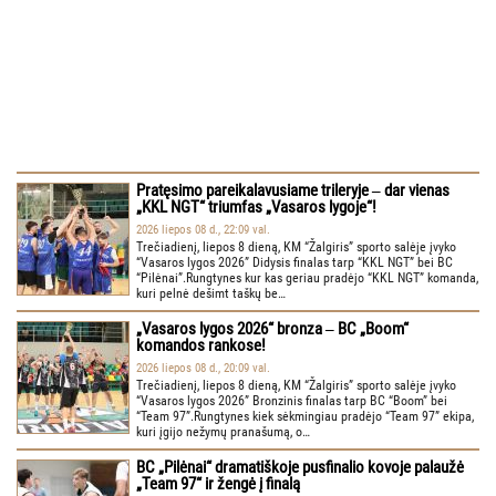
Pratęsimo pareikalavusiame trileryje ‒ dar vienas
„KKL NGT“ triumfas „Vasaros lygoje“!
2026 liepos 08 d., 22:09 val.
Trečiadienį, liepos 8 dieną, KM “Žalgiris” sporto salėje įvyko
“Vasaros lygos 2026” Didysis finalas tarp “KKL NGT” bei BC
“Pilėnai”.Rungtynes kur kas geriau pradėjo “KKL NGT” komanda,
kuri pelnė dešimt taškų be…
„Vasaros lygos 2026“ bronza ‒ BC „Boom“
komandos rankose!
2026 liepos 08 d., 20:09 val.
Trečiadienį, liepos 8 dieną, KM “Žalgiris” sporto salėje įvyko
“Vasaros lygos 2026” Bronzinis finalas tarp BC “Boom” bei
“Team 97”.Rungtynes kiek sėkmingiau pradėjo “Team 97” ekipa,
kuri įgijo nežymų pranašumą, o…
BC „Pilėnai“ dramatiškoje pusfinalio kovoje palaužė
„Team 97“ ir žengė į finalą