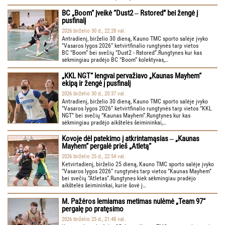
BC „Boom“ įveikė “Dust2 ‒ Rstored” bei žengė į
pusfinalį
2026 birželio 30 d., 22:28 val.
Antradienį, birželio 30 dieną, Kauno TMC sporto salėje įvyko
“Vasaros lygos 2026” ketvirtfinalio rungtynės tarp vietos
BC “Boom” bei svečių “Dust2 - Rstored”.Rungtynes kur kas
sėkmingiau pradėjo BC “Boom” kolektyvas,…
„KKL NGT“ lengvai pervažiavo „Kaunas Mayhem“
ekipą ir žengė į pusfinalį
2026 birželio 30 d., 20:37 val.
Antradienį, birželio 30 dieną, Kauno TMC sporto salėje įvyko
“Vasaros lygos 2026” ketvirtfinalio rungtynės tarp vietos “KKL
NGT” bei svečių “Kaunas Mayhem”.Rungtynes kur kas
sėkmingiau pradėjo aikštelės šeimininkai,…
Kovoje dėl patekimo į atkrintamąsias ‒ „Kaunas
Mayhem“ pergalė prieš „Atletą“
2026 birželio 25 d., 22:54 val.
Ketvirtadienį, birželio 25 dieną, Kauno TMC sporto salėje įvyko
“Vasaros lygos 2026” rungtynės tarp vietos “Kaunas Mayhem”
bei svečių “Atletas”.Rungtynes kiek sėkmingiau pradėjo
aikštelės šeimininkai, kurie šovė į…
M. Pažėros lemiamas metimas nulėmė „Team 97“
pergalę po pratęsimo
2026 birželio 25 d., 21:48 val.