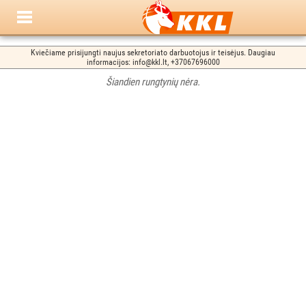
Kviečiame prisijungti naujus sekretoriato darbuotojus ir teisėjus. Daugiau
informacijos: info@kkl.lt, +37067696000
Šiandien rungtynių nėra.