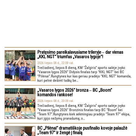
Pratęsimo pareikalavusiame trileryje ‒ dar vienas
„KKL NGT“ triumfas „Vasaros lygoje“!
2026 liepos 08 d., 22:09 val.
Trečiadienį, liepos 8 dieną, KM “Žalgiris” sporto salėje įvyko
“Vasaros lygos 2026” Didysis finalas tarp “KKL NGT” bei BC
“Pilėnai”.Rungtynes kur kas geriau pradėjo “KKL NGT” komanda,
kuri pelnė dešimt taškų be…
„Vasaros lygos 2026“ bronza ‒ BC „Boom“
komandos rankose!
2026 liepos 08 d., 20:09 val.
Trečiadienį, liepos 8 dieną, KM “Žalgiris” sporto salėje įvyko
“Vasaros lygos 2026” Bronzinis finalas tarp BC “Boom” bei
“Team 97”.Rungtynes kiek sėkmingiau pradėjo “Team 97” ekipa,
kuri įgijo nežymų pranašumą, o…
BC „Pilėnai“ dramatiškoje pusfinalio kovoje palaužė
„Team 97“ ir žengė į finalą