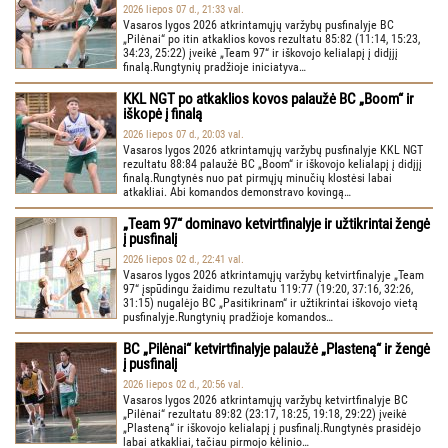
2026 liepos 07 d., 21:33 val.
Vasaros lygos 2026 atkrintamųjų varžybų pusfinalyje BC
„Pilėnai“ po itin atkaklios kovos rezultatu 85:82 (11:14, 15:23,
34:23, 25:22) įveikė „Team 97“ ir iškovojo kelialapį į didįjį
finalą.Rungtynių pradžioje iniciatyva…
KKL NGT po atkaklios kovos palaužė BC „Boom“ ir
iškopė į finalą
2026 liepos 07 d., 20:03 val.
Vasaros lygos 2026 atkrintamųjų varžybų pusfinalyje KKL NGT
rezultatu 88:84 palaužė BC „Boom“ ir iškovojo kelialapį į didįjį
finalą.Rungtynės nuo pat pirmųjų minučių klostėsi labai
atkakliai. Abi komandos demonstravo kovingą…
„Team 97“ dominavo ketvirtfinalyje ir užtikrintai žengė
į pusfinalį
2026 liepos 02 d., 22:41 val.
Vasaros lygos 2026 atkrintamųjų varžybų ketvirtfinalyje „Team
97“ įspūdingu žaidimu rezultatu 119:77 (19:20, 37:16, 32:26,
31:15) nugalėjo BC „Pasitikrinam“ ir užtikrintai iškovojo vietą
pusfinalyje.Rungtynių pradžioje komandos…
BC „Pilėnai“ ketvirtfinalyje palaužė „Plasteną“ ir žengė
į pusfinalį
2026 liepos 02 d., 20:56 val.
Vasaros lygos 2026 atkrintamųjų varžybų ketvirtfinalyje BC
„Pilėnai“ rezultatu 89:82 (23:17, 18:25, 19:18, 29:22) įveikė
„Plasteną“ ir iškovojo kelialapį į pusfinalį.Rungtynės prasidėjo
labai atkakliai, tačiau pirmojo kėlinio…