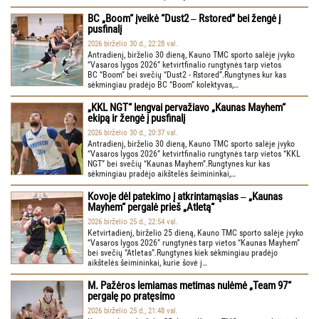
BC „Boom“ įveikė “Dust2 ‒ Rstored” bei žengė į
pusfinalį
2026 birželio 30 d., 22:28 val.
Antradienį, birželio 30 dieną, Kauno TMC sporto salėje įvyko
“Vasaros lygos 2026” ketvirtfinalio rungtynės tarp vietos
BC “Boom” bei svečių “Dust2 - Rstored”.Rungtynes kur kas
sėkmingiau pradėjo BC “Boom” kolektyvas,…
„KKL NGT“ lengvai pervažiavo „Kaunas Mayhem“
ekipą ir žengė į pusfinalį
2026 birželio 30 d., 20:37 val.
Antradienį, birželio 30 dieną, Kauno TMC sporto salėje įvyko
“Vasaros lygos 2026” ketvirtfinalio rungtynės tarp vietos “KKL
NGT” bei svečių “Kaunas Mayhem”.Rungtynes kur kas
sėkmingiau pradėjo aikštelės šeimininkai,…
Kovoje dėl patekimo į atkrintamąsias ‒ „Kaunas
Mayhem“ pergalė prieš „Atletą“
2026 birželio 25 d., 22:54 val.
Ketvirtadienį, birželio 25 dieną, Kauno TMC sporto salėje įvyko
“Vasaros lygos 2026” rungtynės tarp vietos “Kaunas Mayhem”
bei svečių “Atletas”.Rungtynes kiek sėkmingiau pradėjo
aikštelės šeimininkai, kurie šovė į…
M. Pažėros lemiamas metimas nulėmė „Team 97“
pergalę po pratęsimo
2026 birželio 25 d., 21:48 val.