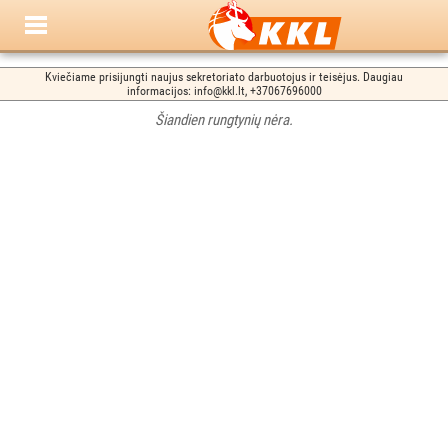
Kviečiame prisijungti naujus sekretoriato darbuotojus ir teisėjus. Daugiau
informacijos: info@kkl.lt, +37067696000
Šiandien rungtynių nėra.