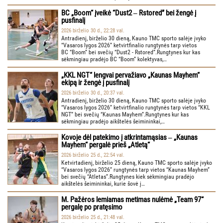
BC „Boom“ įveikė “Dust2 ‒ Rstored” bei žengė į
pusfinalį
2026 birželio 30 d., 22:28 val.
Antradienį, birželio 30 dieną, Kauno TMC sporto salėje įvyko
“Vasaros lygos 2026” ketvirtfinalio rungtynės tarp vietos
BC “Boom” bei svečių “Dust2 - Rstored”.Rungtynes kur kas
sėkmingiau pradėjo BC “Boom” kolektyvas,…
„KKL NGT“ lengvai pervažiavo „Kaunas Mayhem“
ekipą ir žengė į pusfinalį
2026 birželio 30 d., 20:37 val.
Antradienį, birželio 30 dieną, Kauno TMC sporto salėje įvyko
“Vasaros lygos 2026” ketvirtfinalio rungtynės tarp vietos “KKL
NGT” bei svečių “Kaunas Mayhem”.Rungtynes kur kas
sėkmingiau pradėjo aikštelės šeimininkai,…
Kovoje dėl patekimo į atkrintamąsias ‒ „Kaunas
Mayhem“ pergalė prieš „Atletą“
2026 birželio 25 d., 22:54 val.
Ketvirtadienį, birželio 25 dieną, Kauno TMC sporto salėje įvyko
“Vasaros lygos 2026” rungtynės tarp vietos “Kaunas Mayhem”
bei svečių “Atletas”.Rungtynes kiek sėkmingiau pradėjo
aikštelės šeimininkai, kurie šovė į…
M. Pažėros lemiamas metimas nulėmė „Team 97“
pergalę po pratęsimo
2026 birželio 25 d., 21:48 val.