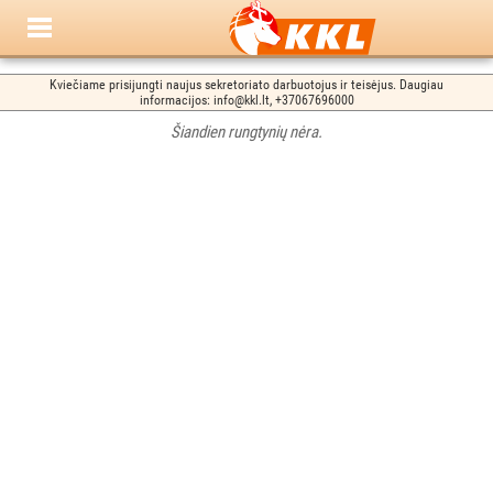
Kviečiame prisijungti naujus sekretoriato darbuotojus ir teisėjus. Daugiau
informacijos: info@kkl.lt, +37067696000
Šiandien rungtynių nėra.