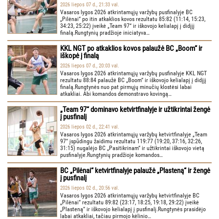
2026 liepos 07 d., 21:33 val.
Vasaros lygos 2026 atkrintamųjų varžybų pusfinalyje BC
„Pilėnai“ po itin atkaklios kovos rezultatu 85:82 (11:14, 15:23,
34:23, 25:22) įveikė „Team 97“ ir iškovojo kelialapį į didįjį
finalą.Rungtynių pradžioje iniciatyva…
KKL NGT po atkaklios kovos palaužė BC „Boom“ ir
iškopė į finalą
2026 liepos 07 d., 20:03 val.
Vasaros lygos 2026 atkrintamųjų varžybų pusfinalyje KKL NGT
rezultatu 88:84 palaužė BC „Boom“ ir iškovojo kelialapį į didįjį
finalą.Rungtynės nuo pat pirmųjų minučių klostėsi labai
atkakliai. Abi komandos demonstravo kovingą…
„Team 97“ dominavo ketvirtfinalyje ir užtikrintai žengė
į pusfinalį
2026 liepos 02 d., 22:41 val.
Vasaros lygos 2026 atkrintamųjų varžybų ketvirtfinalyje „Team
97“ įspūdingu žaidimu rezultatu 119:77 (19:20, 37:16, 32:26,
31:15) nugalėjo BC „Pasitikrinam“ ir užtikrintai iškovojo vietą
pusfinalyje.Rungtynių pradžioje komandos…
BC „Pilėnai“ ketvirtfinalyje palaužė „Plasteną“ ir žengė
į pusfinalį
2026 liepos 02 d., 20:56 val.
Vasaros lygos 2026 atkrintamųjų varžybų ketvirtfinalyje BC
„Pilėnai“ rezultatu 89:82 (23:17, 18:25, 19:18, 29:22) įveikė
„Plasteną“ ir iškovojo kelialapį į pusfinalį.Rungtynės prasidėjo
labai atkakliai, tačiau pirmojo kėlinio…