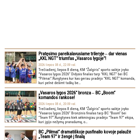
Pratęsimo pareikalavusiame trileryje ‒ dar vienas
„KKL NGT“ triumfas „Vasaros lygoje“!
2026 liepos 08 d., 22:09 val.
Trečiadienį, liepos 8 dieną, KM “Žalgiris” sporto salėje įvyko
“Vasaros lygos 2026” Didysis finalas tarp “KKL NGT” bei BC
“Pilėnai”.Rungtynes kur kas geriau pradėjo “KKL NGT” komanda,
kuri pelnė dešimt taškų be…
„Vasaros lygos 2026“ bronza ‒ BC „Boom“
komandos rankose!
2026 liepos 08 d., 20:09 val.
Trečiadienį, liepos 8 dieną, KM “Žalgiris” sporto salėje įvyko
“Vasaros lygos 2026” Bronzinis finalas tarp BC “Boom” bei
“Team 97”.Rungtynes kiek sėkmingiau pradėjo “Team 97” ekipa,
kuri įgijo nežymų pranašumą, o…
BC „Pilėnai“ dramatiškoje pusfinalio kovoje palaužė
„Team 97“ ir žengė į finalą