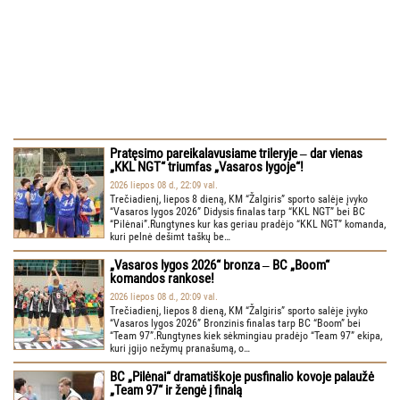
Pratęsimo pareikalavusiame trileryje ‒ dar vienas
„KKL NGT“ triumfas „Vasaros lygoje“!
2026 liepos 08 d., 22:09 val.
Trečiadienį, liepos 8 dieną, KM “Žalgiris” sporto salėje įvyko
“Vasaros lygos 2026” Didysis finalas tarp “KKL NGT” bei BC
“Pilėnai”.Rungtynes kur kas geriau pradėjo “KKL NGT” komanda,
kuri pelnė dešimt taškų be…
„Vasaros lygos 2026“ bronza ‒ BC „Boom“
komandos rankose!
2026 liepos 08 d., 20:09 val.
Trečiadienį, liepos 8 dieną, KM “Žalgiris” sporto salėje įvyko
“Vasaros lygos 2026” Bronzinis finalas tarp BC “Boom” bei
“Team 97”.Rungtynes kiek sėkmingiau pradėjo “Team 97” ekipa,
kuri įgijo nežymų pranašumą, o…
BC „Pilėnai“ dramatiškoje pusfinalio kovoje palaužė
„Team 97“ ir žengė į finalą