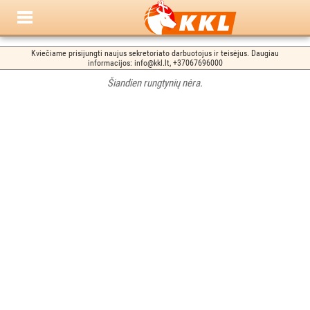
Kviečiame prisijungti naujus sekretoriato darbuotojus ir teisėjus. Daugiau
informacijos: info@kkl.lt, +37067696000
Šiandien rungtynių nėra.