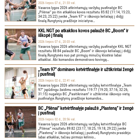
2026 liepos 07 d., 21:33 val.
Vasaros lygos 2026 atkrintamųjų varžybų pusfinalyje BC
„Pilėnai“ po itin atkaklios kovos rezultatu 85:82 (11:14, 15:23,
34:23, 25:22) įveikė „Team 97“ ir iškovojo kelialapį į didįjį
finalą.Rungtynių pradžioje iniciatyva…
KKL NGT po atkaklios kovos palaužė BC „Boom“ ir
iškopė į finalą
2026 liepos 07 d., 20:03 val.
Vasaros lygos 2026 atkrintamųjų varžybų pusfinalyje KKL NGT
rezultatu 88:84 palaužė BC „Boom“ ir iškovojo kelialapį į didįjį
finalą.Rungtynės nuo pat pirmųjų minučių klostėsi labai
atkakliai. Abi komandos demonstravo kovingą…
„Team 97“ dominavo ketvirtfinalyje ir užtikrintai žengė
į pusfinalį
2026 liepos 02 d., 22:41 val.
Vasaros lygos 2026 atkrintamųjų varžybų ketvirtfinalyje „Team
97“ įspūdingu žaidimu rezultatu 119:77 (19:20, 37:16, 32:26,
31:15) nugalėjo BC „Pasitikrinam“ ir užtikrintai iškovojo vietą
pusfinalyje.Rungtynių pradžioje komandos…
BC „Pilėnai“ ketvirtfinalyje palaužė „Plasteną“ ir žengė
į pusfinalį
2026 liepos 02 d., 20:56 val.
Vasaros lygos 2026 atkrintamųjų varžybų ketvirtfinalyje BC
„Pilėnai“ rezultatu 89:82 (23:17, 18:25, 19:18, 29:22) įveikė
„Plasteną“ ir iškovojo kelialapį į pusfinalį.Rungtynės prasidėjo
labai atkakliai, tačiau pirmojo kėlinio…