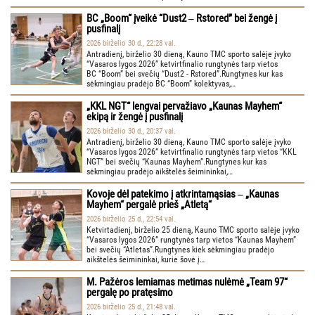
BC „Boom“ įveikė “Dust2 ‒ Rstored” bei žengė į
pusfinalį
2026 birželio 30 d., 22:28 val.
Antradienį, birželio 30 dieną, Kauno TMC sporto salėje įvyko
“Vasaros lygos 2026” ketvirtfinalio rungtynės tarp vietos
BC “Boom” bei svečių “Dust2 - Rstored”.Rungtynes kur kas
sėkmingiau pradėjo BC “Boom” kolektyvas,…
„KKL NGT“ lengvai pervažiavo „Kaunas Mayhem“
ekipą ir žengė į pusfinalį
2026 birželio 30 d., 20:37 val.
Antradienį, birželio 30 dieną, Kauno TMC sporto salėje įvyko
“Vasaros lygos 2026” ketvirtfinalio rungtynės tarp vietos “KKL
NGT” bei svečių “Kaunas Mayhem”.Rungtynes kur kas
sėkmingiau pradėjo aikštelės šeimininkai,…
Kovoje dėl patekimo į atkrintamąsias ‒ „Kaunas
Mayhem“ pergalė prieš „Atletą“
2026 birželio 25 d., 22:54 val.
Ketvirtadienį, birželio 25 dieną, Kauno TMC sporto salėje įvyko
“Vasaros lygos 2026” rungtynės tarp vietos “Kaunas Mayhem”
bei svečių “Atletas”.Rungtynes kiek sėkmingiau pradėjo
aikštelės šeimininkai, kurie šovė į…
M. Pažėros lemiamas metimas nulėmė „Team 97“
pergalę po pratęsimo
2026 birželio 25 d., 21:48 val.