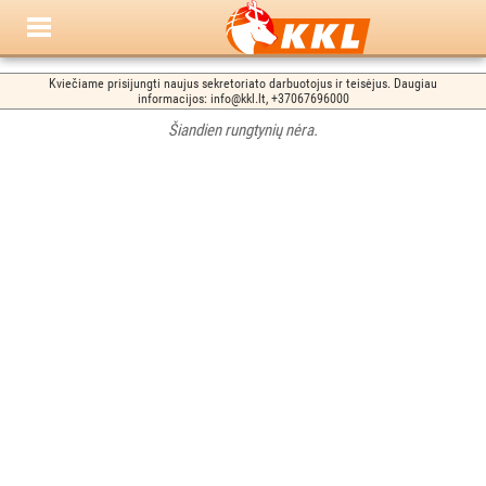
Kviečiame prisijungti naujus sekretoriato darbuotojus ir teisėjus. Daugiau
informacijos: info@kkl.lt, +37067696000
Šiandien rungtynių nėra.