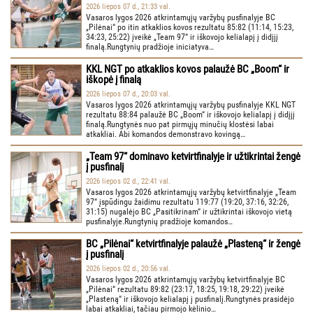
2026 liepos 07 d., 21:33 val.
Vasaros lygos 2026 atkrintamųjų varžybų pusfinalyje BC
„Pilėnai“ po itin atkaklios kovos rezultatu 85:82 (11:14, 15:23,
34:23, 25:22) įveikė „Team 97“ ir iškovojo kelialapį į didįjį
finalą.Rungtynių pradžioje iniciatyva…
KKL NGT po atkaklios kovos palaužė BC „Boom“ ir
iškopė į finalą
2026 liepos 07 d., 20:03 val.
Vasaros lygos 2026 atkrintamųjų varžybų pusfinalyje KKL NGT
rezultatu 88:84 palaužė BC „Boom“ ir iškovojo kelialapį į didįjį
finalą.Rungtynės nuo pat pirmųjų minučių klostėsi labai
atkakliai. Abi komandos demonstravo kovingą…
„Team 97“ dominavo ketvirtfinalyje ir užtikrintai žengė
į pusfinalį
2026 liepos 02 d., 22:41 val.
Vasaros lygos 2026 atkrintamųjų varžybų ketvirtfinalyje „Team
97“ įspūdingu žaidimu rezultatu 119:77 (19:20, 37:16, 32:26,
31:15) nugalėjo BC „Pasitikrinam“ ir užtikrintai iškovojo vietą
pusfinalyje.Rungtynių pradžioje komandos…
BC „Pilėnai“ ketvirtfinalyje palaužė „Plasteną“ ir žengė
į pusfinalį
2026 liepos 02 d., 20:56 val.
Vasaros lygos 2026 atkrintamųjų varžybų ketvirtfinalyje BC
„Pilėnai“ rezultatu 89:82 (23:17, 18:25, 19:18, 29:22) įveikė
„Plasteną“ ir iškovojo kelialapį į pusfinalį.Rungtynės prasidėjo
labai atkakliai, tačiau pirmojo kėlinio…