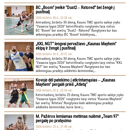
BC „Boom“ įveikė “Dust2 ‒ Rstored” bei žengė į
pusfinalį
2026 birželio 30 d., 22:28 val.
Antradienį, birželio 30 dieną, Kauno TMC sporto salėje įvyko
“Vasaros lygos 2026” ketvirtfinalio rungtynės tarp vietos
BC “Boom” bei svečių “Dust2 - Rstored”.Rungtynes kur kas
sėkmingiau pradėjo BC “Boom” kolektyvas,…
„KKL NGT“ lengvai pervažiavo „Kaunas Mayhem“
ekipą ir žengė į pusfinalį
2026 birželio 30 d., 20:37 val.
Antradienį, birželio 30 dieną, Kauno TMC sporto salėje įvyko
“Vasaros lygos 2026” ketvirtfinalio rungtynės tarp vietos “KKL
NGT” bei svečių “Kaunas Mayhem”.Rungtynes kur kas
sėkmingiau pradėjo aikštelės šeimininkai,…
Kovoje dėl patekimo į atkrintamąsias ‒ „Kaunas
Mayhem“ pergalė prieš „Atletą“
2026 birželio 25 d., 22:54 val.
Ketvirtadienį, birželio 25 dieną, Kauno TMC sporto salėje įvyko
“Vasaros lygos 2026” rungtynės tarp vietos “Kaunas Mayhem”
bei svečių “Atletas”.Rungtynes kiek sėkmingiau pradėjo
aikštelės šeimininkai, kurie šovė į…
M. Pažėros lemiamas metimas nulėmė „Team 97“
pergalę po pratęsimo
2026 birželio 25 d., 21:48 val.