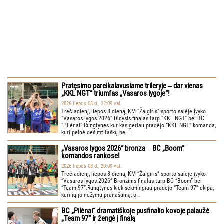
Pratęsimo pareikalavusiame trileryje ‒ dar vienas
„KKL NGT“ triumfas „Vasaros lygoje“!
2026 liepos 08 d., 22:09 val.
Trečiadienį, liepos 8 dieną, KM “Žalgiris” sporto salėje įvyko
“Vasaros lygos 2026” Didysis finalas tarp “KKL NGT” bei BC
“Pilėnai”.Rungtynes kur kas geriau pradėjo “KKL NGT” komanda,
kuri pelnė dešimt taškų be…
„Vasaros lygos 2026“ bronza ‒ BC „Boom“
komandos rankose!
2026 liepos 08 d., 20:09 val.
Trečiadienį, liepos 8 dieną, KM “Žalgiris” sporto salėje įvyko
“Vasaros lygos 2026” Bronzinis finalas tarp BC “Boom” bei
“Team 97”.Rungtynes kiek sėkmingiau pradėjo “Team 97” ekipa,
kuri įgijo nežymų pranašumą, o…
BC „Pilėnai“ dramatiškoje pusfinalio kovoje palaužė
„Team 97“ ir žengė į finalą