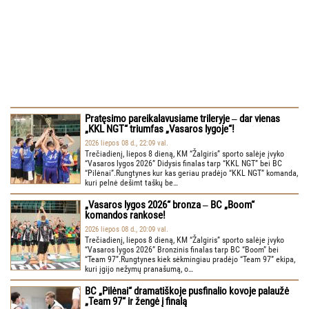
Pratęsimo pareikalavusiame trileryje ‒ dar vienas
„KKL NGT“ triumfas „Vasaros lygoje“!
2026 liepos 08 d., 22:09 val.
Trečiadienį, liepos 8 dieną, KM “Žalgiris” sporto salėje įvyko
“Vasaros lygos 2026” Didysis finalas tarp “KKL NGT” bei BC
“Pilėnai”.Rungtynes kur kas geriau pradėjo “KKL NGT” komanda,
kuri pelnė dešimt taškų be…
„Vasaros lygos 2026“ bronza ‒ BC „Boom“
komandos rankose!
2026 liepos 08 d., 20:09 val.
Trečiadienį, liepos 8 dieną, KM “Žalgiris” sporto salėje įvyko
“Vasaros lygos 2026” Bronzinis finalas tarp BC “Boom” bei
“Team 97”.Rungtynes kiek sėkmingiau pradėjo “Team 97” ekipa,
kuri įgijo nežymų pranašumą, o…
BC „Pilėnai“ dramatiškoje pusfinalio kovoje palaužė
„Team 97“ ir žengė į finalą