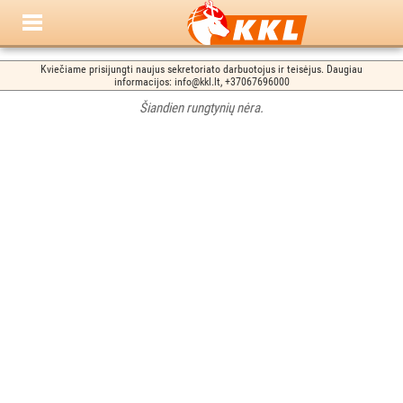
Kviečiame prisijungti naujus sekretoriato darbuotojus ir teisėjus. Daugiau
informacijos: info@kkl.lt, +37067696000
Šiandien rungtynių nėra.