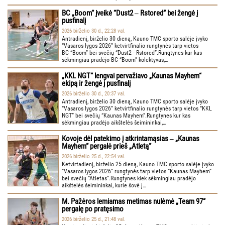
BC „Boom“ įveikė “Dust2 ‒ Rstored” bei žengė į
pusfinalį
2026 birželio 30 d., 22:28 val.
Antradienį, birželio 30 dieną, Kauno TMC sporto salėje įvyko
“Vasaros lygos 2026” ketvirtfinalio rungtynės tarp vietos
BC “Boom” bei svečių “Dust2 - Rstored”.Rungtynes kur kas
sėkmingiau pradėjo BC “Boom” kolektyvas,…
„KKL NGT“ lengvai pervažiavo „Kaunas Mayhem“
ekipą ir žengė į pusfinalį
2026 birželio 30 d., 20:37 val.
Antradienį, birželio 30 dieną, Kauno TMC sporto salėje įvyko
“Vasaros lygos 2026” ketvirtfinalio rungtynės tarp vietos “KKL
NGT” bei svečių “Kaunas Mayhem”.Rungtynes kur kas
sėkmingiau pradėjo aikštelės šeimininkai,…
Kovoje dėl patekimo į atkrintamąsias ‒ „Kaunas
Mayhem“ pergalė prieš „Atletą“
2026 birželio 25 d., 22:54 val.
Ketvirtadienį, birželio 25 dieną, Kauno TMC sporto salėje įvyko
“Vasaros lygos 2026” rungtynės tarp vietos “Kaunas Mayhem”
bei svečių “Atletas”.Rungtynes kiek sėkmingiau pradėjo
aikštelės šeimininkai, kurie šovė į…
M. Pažėros lemiamas metimas nulėmė „Team 97“
pergalę po pratęsimo
2026 birželio 25 d., 21:48 val.