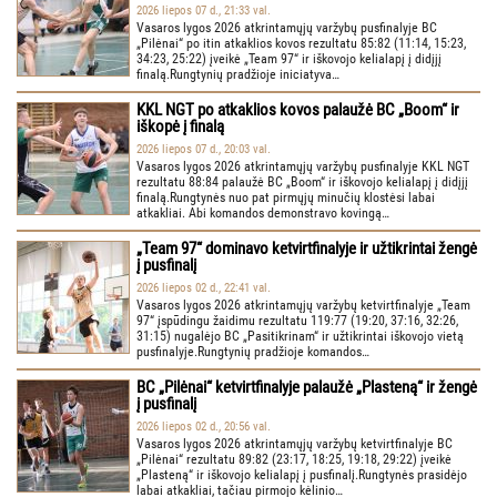
2026 liepos 07 d., 21:33 val.
Vasaros lygos 2026 atkrintamųjų varžybų pusfinalyje BC
„Pilėnai“ po itin atkaklios kovos rezultatu 85:82 (11:14, 15:23,
34:23, 25:22) įveikė „Team 97“ ir iškovojo kelialapį į didįjį
finalą.Rungtynių pradžioje iniciatyva…
KKL NGT po atkaklios kovos palaužė BC „Boom“ ir
iškopė į finalą
2026 liepos 07 d., 20:03 val.
Vasaros lygos 2026 atkrintamųjų varžybų pusfinalyje KKL NGT
rezultatu 88:84 palaužė BC „Boom“ ir iškovojo kelialapį į didįjį
finalą.Rungtynės nuo pat pirmųjų minučių klostėsi labai
atkakliai. Abi komandos demonstravo kovingą…
„Team 97“ dominavo ketvirtfinalyje ir užtikrintai žengė
į pusfinalį
2026 liepos 02 d., 22:41 val.
Vasaros lygos 2026 atkrintamųjų varžybų ketvirtfinalyje „Team
97“ įspūdingu žaidimu rezultatu 119:77 (19:20, 37:16, 32:26,
31:15) nugalėjo BC „Pasitikrinam“ ir užtikrintai iškovojo vietą
pusfinalyje.Rungtynių pradžioje komandos…
BC „Pilėnai“ ketvirtfinalyje palaužė „Plasteną“ ir žengė
į pusfinalį
2026 liepos 02 d., 20:56 val.
Vasaros lygos 2026 atkrintamųjų varžybų ketvirtfinalyje BC
„Pilėnai“ rezultatu 89:82 (23:17, 18:25, 19:18, 29:22) įveikė
„Plasteną“ ir iškovojo kelialapį į pusfinalį.Rungtynės prasidėjo
labai atkakliai, tačiau pirmojo kėlinio…