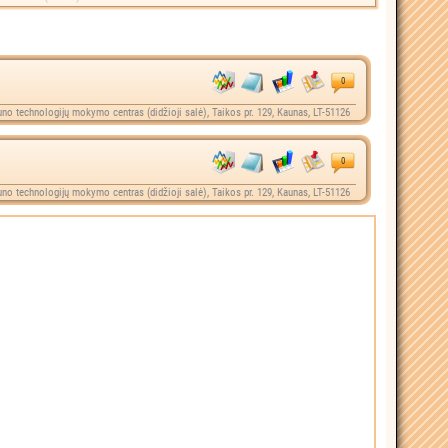
0
no technologijų mokymo centras (didžioji salė), Taikos pr. 129, Kaunas, LT-51126
0
no technologijų mokymo centras (didžioji salė), Taikos pr. 129, Kaunas, LT-51126