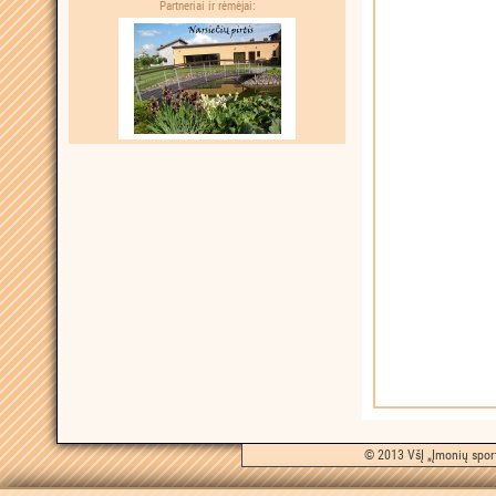
Partneriai ir rėmėjai:
© 2013 VšĮ „Įmonių sport