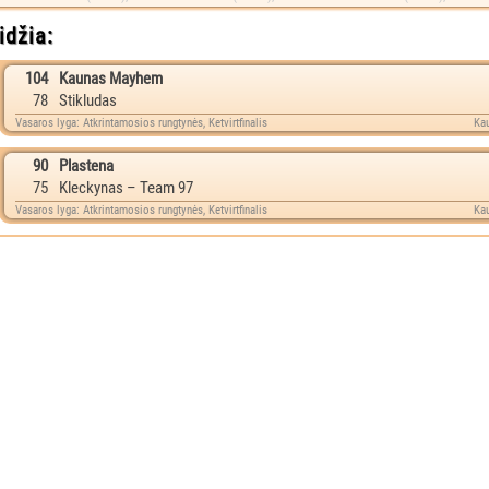
idžia:
104
Kaunas Mayhem
78
Stikludas
Vasaros lyga: Atkrintamosios rungtynės, Ketvirtfinalis
Kau
90
Plastena
75
Kleckynas – Team 97
Vasaros lyga: Atkrintamosios rungtynės, Ketvirtfinalis
Kau