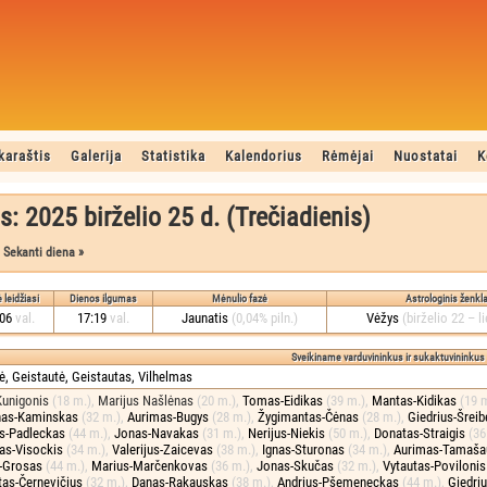
karaštis
Galerija
Statistika
Kalendorius
Rėmėjai
Nuostatai
K
s: 2025 birželio 25 d. (Trečiadienis)
 leidžiasi
Dienos ilgumas
Mėnulio fazė
Astrologinis ženkl
:06
val.
17:19
val.
Jaunatis
(0,04% piln.)
Vėžys
(birželio 22 – l
Sveikiname varduvininkus ir sukaktuvininkus
ė, Geistautė, Geistautas, Vilhelmas
Kunigonis
(18 m.)
,
Marijus Našlėnas
(20 m.)
,
Tomas-Eidikas
(39 m.)
,
Mantas-Kidikas
(19 
nas-Kaminskas
(32 m.)
,
Aurimas-Bugys
(28 m.)
,
Žygimantas-Čėnas
(28 m.)
,
Giedrius-Šreib
us-Padleckas
(44 m.)
,
Jonas-Navakas
(31 m.)
,
Nerijus-Niekis
(50 m.)
,
Donatas-Straigis
(36
as-Visockis
(34 m.)
,
Valerijus-Zaicevas
(38 m.)
,
Ignas-Sturonas
(34 m.)
,
Aurimas-Tamaš
s-Grosas
(44 m.)
,
Marius-Marčenkovas
(36 m.)
,
Jonas-Skučas
(32 m.)
,
Vytautas-Poviloni
tas-Černevičius
(32 m.)
,
Danas-Rakauskas
(38 m.)
,
Andrius-Pšemeneckas
(44 m.)
,
Giedri