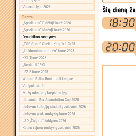
Vasaros lyga 2026
Šią dieną ža
Turnyrai
„Sportturas“ Didžioji taurė 2026
„Sportturas“ Mažoji taurė 2026
Draugiškos rungtynės
„TOP Sport“ Ghetto King 1x1 2K26
„Laikinosios sostinės“ taurė 2025
KKL Taurė 2026
„Nostra.lt“-RKL
LEZ 2 taurė 2025
Women Baltic Basketball League
Venipak taurė
Mažų miestelių krepšinio lyga
Lithuanian Bar Association Cup 2025
Lietuvos kolegijų studentų žaidynės 2026
Lietuvos prof. mokyklų taurė 2026
LSD „Žalgiris“ žaidynės 2026
Kauno rajono mokyklų žaidynės 2026