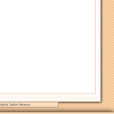
šaltinį. Sukūrė:
Netas.eu