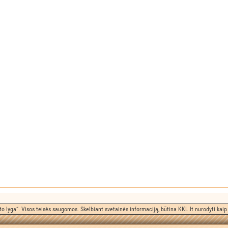
o lyga“. Visos teisės saugomos. Skelbiant svetainės informaciją, būtina KKL.lt nurodyti kaip 