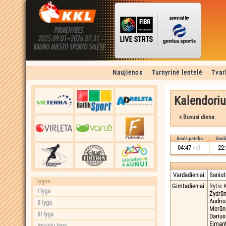
Naujienos
Turnyrinė lentelė
Tvar
Kalendoriu
Saulė pateka
Saulė
04:47
val.
22
Vardadieniai:
Baniut
Lygos
Gimtadieniai:
Rytis 
I lyga
Žydrū
Audri
II lyga
Merūn
III lyga
Dariu
Eiman
Įmonių lyga