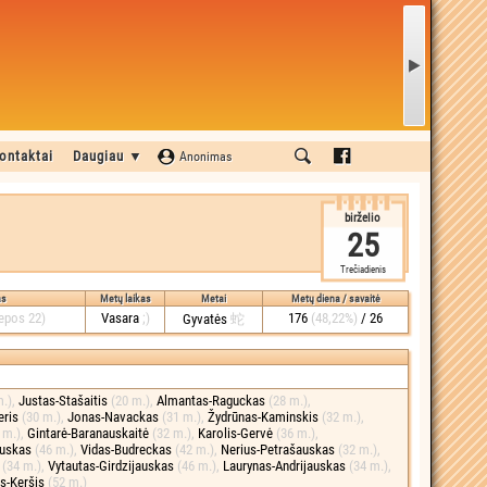
ontaktai
Daugiau ▼
Anonimas
birželio
25
Trečiadienis
as
Metų laikas
Metai
Metų diena / savaitė
iepos 22)
Vasara
;)
176
(48,22%)
/ 26
Gyvatės
蛇
m.)
,
Justas-Stašaitis
(20 m.)
,
Almantas-Raguckas
(28 m.)
,
eris
(30 m.)
,
Jonas-Navackas
(31 m.)
,
Žydrūnas-Kaminskis
(32 m.)
,
 m.)
,
Gintarė-Baranauskaitė
(32 m.)
,
Karolis-Gervė
(36 m.)
,
auskas
(46 m.)
,
Vidas-Budreckas
(42 m.)
,
Nerius-Petrašauskas
(32 m.)
,
s
(34 m.)
,
Vytautas-Girdzijauskas
(46 m.)
,
Laurynas-Andrijauskas
(34 m.)
,
us-Keršis
(52 m.)