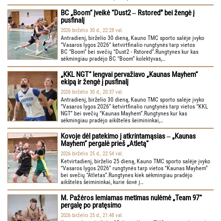
BC „Boom“ įveikė “Dust2 ‒ Rstored” bei žengė į
pusfinalį
2026 birželio 30 d., 22:28 val.
Antradienį, birželio 30 dieną, Kauno TMC sporto salėje įvyko
“Vasaros lygos 2026” ketvirtfinalio rungtynės tarp vietos
BC “Boom” bei svečių “Dust2 - Rstored”.Rungtynes kur kas
sėkmingiau pradėjo BC “Boom” kolektyvas,…
„KKL NGT“ lengvai pervažiavo „Kaunas Mayhem“
ekipą ir žengė į pusfinalį
2026 birželio 30 d., 20:37 val.
Antradienį, birželio 30 dieną, Kauno TMC sporto salėje įvyko
“Vasaros lygos 2026” ketvirtfinalio rungtynės tarp vietos “KKL
NGT” bei svečių “Kaunas Mayhem”.Rungtynes kur kas
sėkmingiau pradėjo aikštelės šeimininkai,…
Kovoje dėl patekimo į atkrintamąsias ‒ „Kaunas
Mayhem“ pergalė prieš „Atletą“
2026 birželio 25 d., 22:54 val.
Ketvirtadienį, birželio 25 dieną, Kauno TMC sporto salėje įvyko
“Vasaros lygos 2026” rungtynės tarp vietos “Kaunas Mayhem”
bei svečių “Atletas”.Rungtynes kiek sėkmingiau pradėjo
aikštelės šeimininkai, kurie šovė į…
M. Pažėros lemiamas metimas nulėmė „Team 97“
pergalę po pratęsimo
2026 birželio 25 d., 21:48 val.