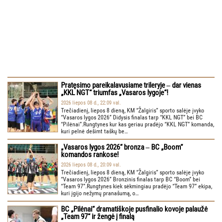
Pratęsimo pareikalavusiame trileryje ‒ dar vienas
„KKL NGT“ triumfas „Vasaros lygoje“!
2026 liepos 08 d., 22:09 val.
Trečiadienį, liepos 8 dieną, KM “Žalgiris” sporto salėje įvyko
“Vasaros lygos 2026” Didysis finalas tarp “KKL NGT” bei BC
“Pilėnai”.Rungtynes kur kas geriau pradėjo “KKL NGT” komanda,
kuri pelnė dešimt taškų be…
„Vasaros lygos 2026“ bronza ‒ BC „Boom“
komandos rankose!
2026 liepos 08 d., 20:09 val.
Trečiadienį, liepos 8 dieną, KM “Žalgiris” sporto salėje įvyko
“Vasaros lygos 2026” Bronzinis finalas tarp BC “Boom” bei
“Team 97”.Rungtynes kiek sėkmingiau pradėjo “Team 97” ekipa,
kuri įgijo nežymų pranašumą, o…
BC „Pilėnai“ dramatiškoje pusfinalio kovoje palaužė
„Team 97“ ir žengė į finalą