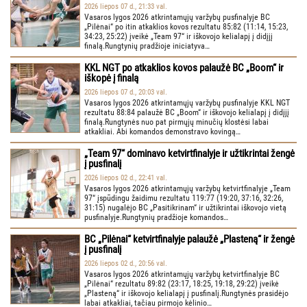
2026 liepos 07 d., 21:33 val.
Vasaros lygos 2026 atkrintamųjų varžybų pusfinalyje BC
„Pilėnai“ po itin atkaklios kovos rezultatu 85:82 (11:14, 15:23,
34:23, 25:22) įveikė „Team 97“ ir iškovojo kelialapį į didįjį
finalą.Rungtynių pradžioje iniciatyva…
KKL NGT po atkaklios kovos palaužė BC „Boom“ ir
iškopė į finalą
2026 liepos 07 d., 20:03 val.
Vasaros lygos 2026 atkrintamųjų varžybų pusfinalyje KKL NGT
rezultatu 88:84 palaužė BC „Boom“ ir iškovojo kelialapį į didįjį
finalą.Rungtynės nuo pat pirmųjų minučių klostėsi labai
atkakliai. Abi komandos demonstravo kovingą…
„Team 97“ dominavo ketvirtfinalyje ir užtikrintai žengė
į pusfinalį
2026 liepos 02 d., 22:41 val.
Vasaros lygos 2026 atkrintamųjų varžybų ketvirtfinalyje „Team
97“ įspūdingu žaidimu rezultatu 119:77 (19:20, 37:16, 32:26,
31:15) nugalėjo BC „Pasitikrinam“ ir užtikrintai iškovojo vietą
pusfinalyje.Rungtynių pradžioje komandos…
BC „Pilėnai“ ketvirtfinalyje palaužė „Plasteną“ ir žengė
į pusfinalį
2026 liepos 02 d., 20:56 val.
Vasaros lygos 2026 atkrintamųjų varžybų ketvirtfinalyje BC
„Pilėnai“ rezultatu 89:82 (23:17, 18:25, 19:18, 29:22) įveikė
„Plasteną“ ir iškovojo kelialapį į pusfinalį.Rungtynės prasidėjo
labai atkakliai, tačiau pirmojo kėlinio…