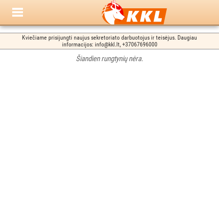
Kviečiame prisijungti naujus sekretoriato darbuotojus ir teisėjus. Daugiau
informacijos: info@kkl.lt, +37067696000
Šiandien rungtynių nėra.