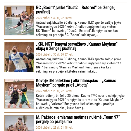
BC „Boom“ įveikė “Dust2 ‒ Rstored” bei žengė į
pusfinalį
2026 birželio 30 d., 22:28 val.
Antradienį, birželio 30 dieną, Kauno TMC sporto salėje įvyko
“Vasaros lygos 2026” ketvirtfinalio rungtynės tarp vietos
BC “Boom” bei svečių “Dust2 - Rstored”.Rungtynes kur kas
sėkmingiau pradėjo BC “Boom” kolektyvas,…
„KKL NGT“ lengvai pervažiavo „Kaunas Mayhem“
ekipą ir žengė į pusfinalį
2026 birželio 30 d., 20:37 val.
Antradienį, birželio 30 dieną, Kauno TMC sporto salėje įvyko
“Vasaros lygos 2026” ketvirtfinalio rungtynės tarp vietos “KKL
NGT” bei svečių “Kaunas Mayhem”.Rungtynes kur kas
sėkmingiau pradėjo aikštelės šeimininkai,…
Kovoje dėl patekimo į atkrintamąsias ‒ „Kaunas
Mayhem“ pergalė prieš „Atletą“
2026 birželio 25 d., 22:54 val.
Ketvirtadienį, birželio 25 dieną, Kauno TMC sporto salėje įvyko
“Vasaros lygos 2026” rungtynės tarp vietos “Kaunas Mayhem”
bei svečių “Atletas”.Rungtynes kiek sėkmingiau pradėjo
aikštelės šeimininkai, kurie šovė į…
M. Pažėros lemiamas metimas nulėmė „Team 97“
pergalę po pratęsimo
2026 birželio 25 d., 21:48 val.