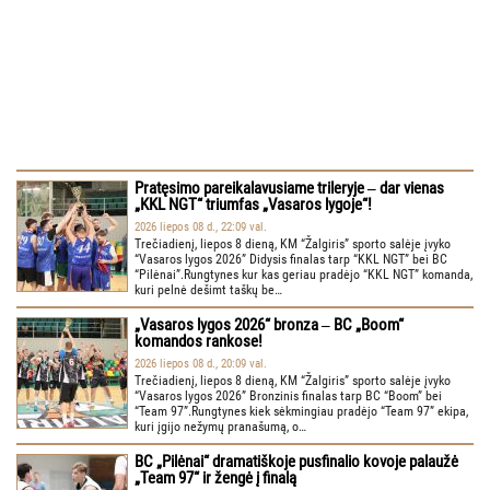
Pratęsimo pareikalavusiame trileryje ‒ dar vienas
„KKL NGT“ triumfas „Vasaros lygoje“!
2026 liepos 08 d., 22:09 val.
Trečiadienį, liepos 8 dieną, KM “Žalgiris” sporto salėje įvyko
“Vasaros lygos 2026” Didysis finalas tarp “KKL NGT” bei BC
“Pilėnai”.Rungtynes kur kas geriau pradėjo “KKL NGT” komanda,
kuri pelnė dešimt taškų be…
„Vasaros lygos 2026“ bronza ‒ BC „Boom“
komandos rankose!
2026 liepos 08 d., 20:09 val.
Trečiadienį, liepos 8 dieną, KM “Žalgiris” sporto salėje įvyko
“Vasaros lygos 2026” Bronzinis finalas tarp BC “Boom” bei
“Team 97”.Rungtynes kiek sėkmingiau pradėjo “Team 97” ekipa,
kuri įgijo nežymų pranašumą, o…
BC „Pilėnai“ dramatiškoje pusfinalio kovoje palaužė
„Team 97“ ir žengė į finalą