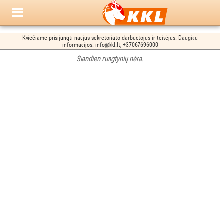
Kviečiame prisijungti naujus sekretoriato darbuotojus ir teisėjus. Daugiau
informacijos: info@kkl.lt, +37067696000
Šiandien rungtynių nėra.