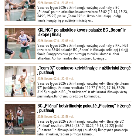
2026 liepos 07 d., 21:33 val.
Vasaros lygos 2026 atkrintamųjų varžybų pusfinalyje BC
„Pilėnai“ po itin atkaklios kovos rezultatu 85:82 (11:14, 15:23,
34:23, 25:22) įveikė „Team 97“ ir iškovojo kelialapį į didįjį
finalą.Rungtynių pradžioje iniciatyva…
KKL NGT po atkaklios kovos palaužė BC „Boom“ ir
iškopė į finalą
2026 liepos 07 d., 20:03 val.
Vasaros lygos 2026 atkrintamųjų varžybų pusfinalyje KKL NGT
rezultatu 88:84 palaužė BC „Boom“ ir iškovojo kelialapį į didįjį
finalą.Rungtynės nuo pat pirmųjų minučių klostėsi labai
atkakliai. Abi komandos demonstravo kovingą…
„Team 97“ dominavo ketvirtfinalyje ir užtikrintai žengė
į pusfinalį
2026 liepos 02 d., 22:41 val.
Vasaros lygos 2026 atkrintamųjų varžybų ketvirtfinalyje „Team
97“ įspūdingu žaidimu rezultatu 119:77 (19:20, 37:16, 32:26,
31:15) nugalėjo BC „Pasitikrinam“ ir užtikrintai iškovojo vietą
pusfinalyje.Rungtynių pradžioje komandos…
BC „Pilėnai“ ketvirtfinalyje palaužė „Plasteną“ ir žengė
į pusfinalį
2026 liepos 02 d., 20:56 val.
Vasaros lygos 2026 atkrintamųjų varžybų ketvirtfinalyje BC
„Pilėnai“ rezultatu 89:82 (23:17, 18:25, 19:18, 29:22) įveikė
„Plasteną“ ir iškovojo kelialapį į pusfinalį.Rungtynės prasidėjo
labai atkakliai, tačiau pirmojo kėlinio…