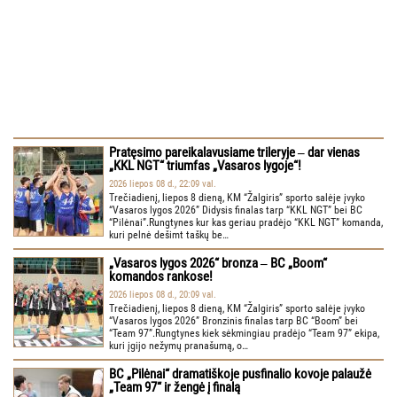
Pratęsimo pareikalavusiame trileryje ‒ dar vienas
„KKL NGT“ triumfas „Vasaros lygoje“!
2026 liepos 08 d., 22:09 val.
Trečiadienį, liepos 8 dieną, KM “Žalgiris” sporto salėje įvyko
“Vasaros lygos 2026” Didysis finalas tarp “KKL NGT” bei BC
“Pilėnai”.Rungtynes kur kas geriau pradėjo “KKL NGT” komanda,
kuri pelnė dešimt taškų be…
„Vasaros lygos 2026“ bronza ‒ BC „Boom“
komandos rankose!
2026 liepos 08 d., 20:09 val.
Trečiadienį, liepos 8 dieną, KM “Žalgiris” sporto salėje įvyko
“Vasaros lygos 2026” Bronzinis finalas tarp BC “Boom” bei
“Team 97”.Rungtynes kiek sėkmingiau pradėjo “Team 97” ekipa,
kuri įgijo nežymų pranašumą, o…
BC „Pilėnai“ dramatiškoje pusfinalio kovoje palaužė
„Team 97“ ir žengė į finalą