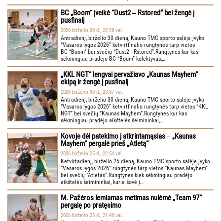
BC „Boom“ įveikė “Dust2 ‒ Rstored” bei žengė į
pusfinalį
2026 birželio 30 d., 22:28 val.
Antradienį, birželio 30 dieną, Kauno TMC sporto salėje įvyko
“Vasaros lygos 2026” ketvirtfinalio rungtynės tarp vietos
BC “Boom” bei svečių “Dust2 - Rstored”.Rungtynes kur kas
sėkmingiau pradėjo BC “Boom” kolektyvas,…
„KKL NGT“ lengvai pervažiavo „Kaunas Mayhem“
ekipą ir žengė į pusfinalį
2026 birželio 30 d., 20:37 val.
Antradienį, birželio 30 dieną, Kauno TMC sporto salėje įvyko
“Vasaros lygos 2026” ketvirtfinalio rungtynės tarp vietos “KKL
NGT” bei svečių “Kaunas Mayhem”.Rungtynes kur kas
sėkmingiau pradėjo aikštelės šeimininkai,…
Kovoje dėl patekimo į atkrintamąsias ‒ „Kaunas
Mayhem“ pergalė prieš „Atletą“
2026 birželio 25 d., 22:54 val.
Ketvirtadienį, birželio 25 dieną, Kauno TMC sporto salėje įvyko
“Vasaros lygos 2026” rungtynės tarp vietos “Kaunas Mayhem”
bei svečių “Atletas”.Rungtynes kiek sėkmingiau pradėjo
aikštelės šeimininkai, kurie šovė į…
M. Pažėros lemiamas metimas nulėmė „Team 97“
pergalę po pratęsimo
2026 birželio 25 d., 21:48 val.