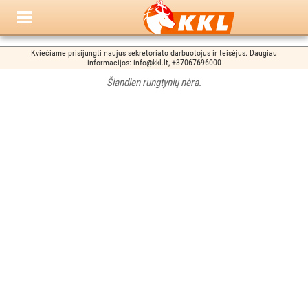
Kviečiame prisijungti naujus sekretoriato darbuotojus ir teisėjus. Daugiau
informacijos: info@kkl.lt, +37067696000
Šiandien rungtynių nėra.