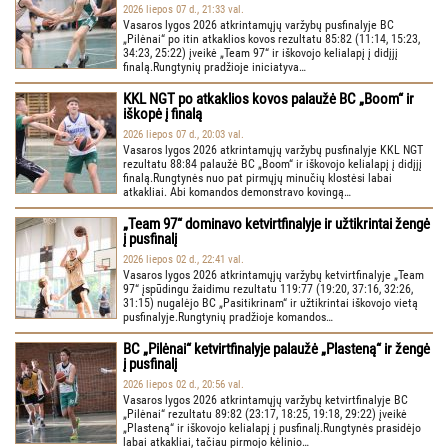
2026 liepos 07 d., 21:33 val.
Vasaros lygos 2026 atkrintamųjų varžybų pusfinalyje BC
„Pilėnai“ po itin atkaklios kovos rezultatu 85:82 (11:14, 15:23,
34:23, 25:22) įveikė „Team 97“ ir iškovojo kelialapį į didįjį
finalą.Rungtynių pradžioje iniciatyva…
KKL NGT po atkaklios kovos palaužė BC „Boom“ ir
iškopė į finalą
2026 liepos 07 d., 20:03 val.
Vasaros lygos 2026 atkrintamųjų varžybų pusfinalyje KKL NGT
rezultatu 88:84 palaužė BC „Boom“ ir iškovojo kelialapį į didįjį
finalą.Rungtynės nuo pat pirmųjų minučių klostėsi labai
atkakliai. Abi komandos demonstravo kovingą…
„Team 97“ dominavo ketvirtfinalyje ir užtikrintai žengė
į pusfinalį
2026 liepos 02 d., 22:41 val.
Vasaros lygos 2026 atkrintamųjų varžybų ketvirtfinalyje „Team
97“ įspūdingu žaidimu rezultatu 119:77 (19:20, 37:16, 32:26,
31:15) nugalėjo BC „Pasitikrinam“ ir užtikrintai iškovojo vietą
pusfinalyje.Rungtynių pradžioje komandos…
BC „Pilėnai“ ketvirtfinalyje palaužė „Plasteną“ ir žengė
į pusfinalį
2026 liepos 02 d., 20:56 val.
Vasaros lygos 2026 atkrintamųjų varžybų ketvirtfinalyje BC
„Pilėnai“ rezultatu 89:82 (23:17, 18:25, 19:18, 29:22) įveikė
„Plasteną“ ir iškovojo kelialapį į pusfinalį.Rungtynės prasidėjo
labai atkakliai, tačiau pirmojo kėlinio…