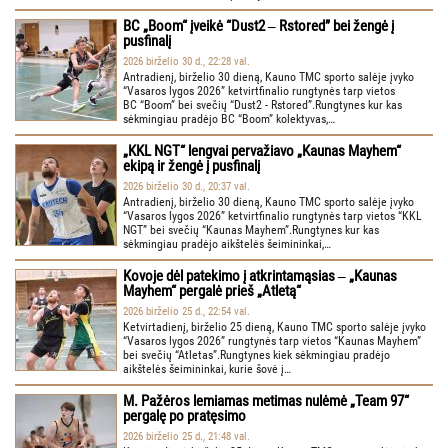
BC „Boom“ įveikė “Dust2 ‒ Rstored” bei žengė į
pusfinalį
2026 birželio 30 d., 22:28 val.
Antradienį, birželio 30 dieną, Kauno TMC sporto salėje įvyko
“Vasaros lygos 2026” ketvirtfinalio rungtynės tarp vietos
BC “Boom” bei svečių “Dust2 - Rstored”.Rungtynes kur kas
sėkmingiau pradėjo BC “Boom” kolektyvas,…
„KKL NGT“ lengvai pervažiavo „Kaunas Mayhem“
ekipą ir žengė į pusfinalį
2026 birželio 30 d., 20:37 val.
Antradienį, birželio 30 dieną, Kauno TMC sporto salėje įvyko
“Vasaros lygos 2026” ketvirtfinalio rungtynės tarp vietos “KKL
NGT” bei svečių “Kaunas Mayhem”.Rungtynes kur kas
sėkmingiau pradėjo aikštelės šeimininkai,…
Kovoje dėl patekimo į atkrintamąsias ‒ „Kaunas
Mayhem“ pergalė prieš „Atletą“
2026 birželio 25 d., 22:54 val.
Ketvirtadienį, birželio 25 dieną, Kauno TMC sporto salėje įvyko
“Vasaros lygos 2026” rungtynės tarp vietos “Kaunas Mayhem”
bei svečių “Atletas”.Rungtynes kiek sėkmingiau pradėjo
aikštelės šeimininkai, kurie šovė į…
M. Pažėros lemiamas metimas nulėmė „Team 97“
pergalę po pratęsimo
2026 birželio 25 d., 21:48 val.