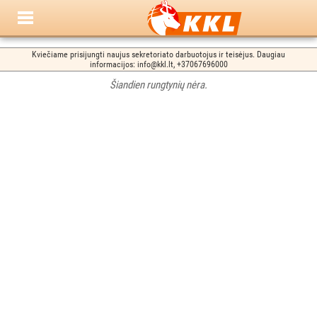
Kviečiame prisijungti naujus sekretoriato darbuotojus ir teisėjus. Daugiau
informacijos: info@kkl.lt, +37067696000
Šiandien rungtynių nėra.