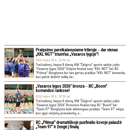
Pratęsimo pareikalavusiame trileryje ‒ dar vienas
„KKL NGT“ triumfas „Vasaros lygoje“!
2026 liepos 08 d., 22:09 val.
Trečiadienį, liepos 8 dieną, KM “Žalgiris” sporto salėje įvyko
“Vasaros lygos 2026” Didysis finalas tarp “KKL NGT” bei BC
“Pilėnai”.Rungtynes kur kas geriau pradėjo “KKL NGT” komanda,
kuri pelnė dešimt taškų be…
„Vasaros lygos 2026“ bronza ‒ BC „Boom“
komandos rankose!
2026 liepos 08 d., 20:09 val.
Trečiadienį, liepos 8 dieną, KM “Žalgiris” sporto salėje įvyko
“Vasaros lygos 2026” Bronzinis finalas tarp BC “Boom” bei
“Team 97”.Rungtynes kiek sėkmingiau pradėjo “Team 97” ekipa,
kuri įgijo nežymų pranašumą, o…
BC „Pilėnai“ dramatiškoje pusfinalio kovoje palaužė
„Team 97“ ir žengė į finalą