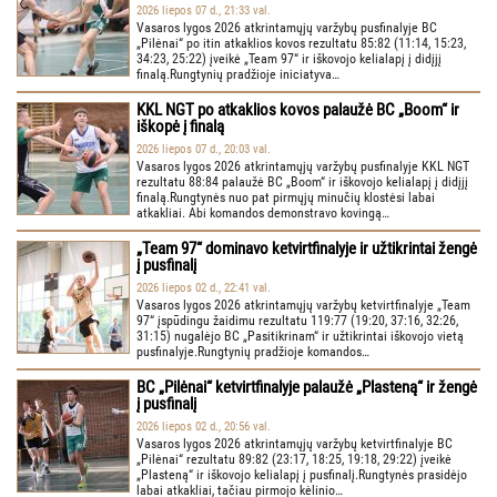
2026 liepos 07 d., 21:33 val.
Vasaros lygos 2026 atkrintamųjų varžybų pusfinalyje BC
„Pilėnai“ po itin atkaklios kovos rezultatu 85:82 (11:14, 15:23,
34:23, 25:22) įveikė „Team 97“ ir iškovojo kelialapį į didįjį
finalą.Rungtynių pradžioje iniciatyva…
KKL NGT po atkaklios kovos palaužė BC „Boom“ ir
iškopė į finalą
2026 liepos 07 d., 20:03 val.
Vasaros lygos 2026 atkrintamųjų varžybų pusfinalyje KKL NGT
rezultatu 88:84 palaužė BC „Boom“ ir iškovojo kelialapį į didįjį
finalą.Rungtynės nuo pat pirmųjų minučių klostėsi labai
atkakliai. Abi komandos demonstravo kovingą…
„Team 97“ dominavo ketvirtfinalyje ir užtikrintai žengė
į pusfinalį
2026 liepos 02 d., 22:41 val.
Vasaros lygos 2026 atkrintamųjų varžybų ketvirtfinalyje „Team
97“ įspūdingu žaidimu rezultatu 119:77 (19:20, 37:16, 32:26,
31:15) nugalėjo BC „Pasitikrinam“ ir užtikrintai iškovojo vietą
pusfinalyje.Rungtynių pradžioje komandos…
BC „Pilėnai“ ketvirtfinalyje palaužė „Plasteną“ ir žengė
į pusfinalį
2026 liepos 02 d., 20:56 val.
Vasaros lygos 2026 atkrintamųjų varžybų ketvirtfinalyje BC
„Pilėnai“ rezultatu 89:82 (23:17, 18:25, 19:18, 29:22) įveikė
„Plasteną“ ir iškovojo kelialapį į pusfinalį.Rungtynės prasidėjo
labai atkakliai, tačiau pirmojo kėlinio…