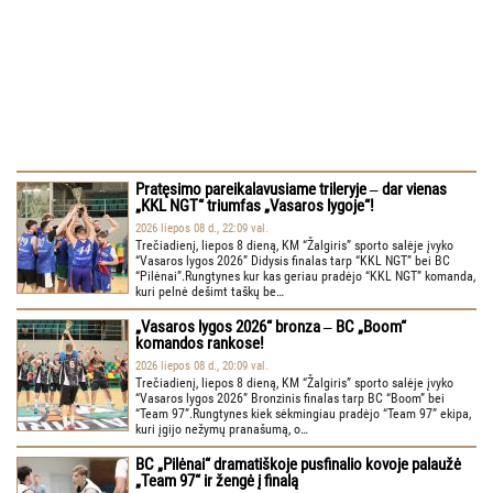
Pratęsimo pareikalavusiame trileryje ‒ dar vienas
„KKL NGT“ triumfas „Vasaros lygoje“!
2026 liepos 08 d., 22:09 val.
Trečiadienį, liepos 8 dieną, KM “Žalgiris” sporto salėje įvyko
“Vasaros lygos 2026” Didysis finalas tarp “KKL NGT” bei BC
“Pilėnai”.Rungtynes kur kas geriau pradėjo “KKL NGT” komanda,
kuri pelnė dešimt taškų be…
„Vasaros lygos 2026“ bronza ‒ BC „Boom“
komandos rankose!
2026 liepos 08 d., 20:09 val.
Trečiadienį, liepos 8 dieną, KM “Žalgiris” sporto salėje įvyko
“Vasaros lygos 2026” Bronzinis finalas tarp BC “Boom” bei
“Team 97”.Rungtynes kiek sėkmingiau pradėjo “Team 97” ekipa,
kuri įgijo nežymų pranašumą, o…
BC „Pilėnai“ dramatiškoje pusfinalio kovoje palaužė
„Team 97“ ir žengė į finalą