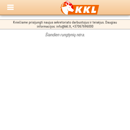
Kviečiame prisijungti naujus sekretoriato darbuotojus ir teisėjus. Daugiau
informacijos: info@kkl.lt, +37067696000
Šiandien rungtynių nėra.