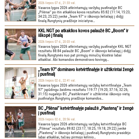
2026 liepos 07 d., 21:33 val.
Vasaros lygos 2026 atkrintamųjų varžybų pusfinalyje BC
„Pilėnai“ po itin atkaklios kovos rezultatu 85:82 (11:14, 15:23,
34:23, 25:22) įveikė „Team 97“ ir iškovojo kelialapį į didįjį
finalą.Rungtynių pradžioje iniciatyva…
KKL NGT po atkaklios kovos palaužė BC „Boom“ ir
iškopė į finalą
2026 liepos 07 d., 20:03 val.
Vasaros lygos 2026 atkrintamųjų varžybų pusfinalyje KKL NGT
rezultatu 88:84 palaužė BC „Boom“ ir iškovojo kelialapį į didįjį
finalą.Rungtynės nuo pat pirmųjų minučių klostėsi labai
atkakliai. Abi komandos demonstravo kovingą…
„Team 97“ dominavo ketvirtfinalyje ir užtikrintai žengė
į pusfinalį
2026 liepos 02 d., 22:41 val.
Vasaros lygos 2026 atkrintamųjų varžybų ketvirtfinalyje „Team
97“ įspūdingu žaidimu rezultatu 119:77 (19:20, 37:16, 32:26,
31:15) nugalėjo BC „Pasitikrinam“ ir užtikrintai iškovojo vietą
pusfinalyje.Rungtynių pradžioje komandos…
BC „Pilėnai“ ketvirtfinalyje palaužė „Plasteną“ ir žengė
į pusfinalį
2026 liepos 02 d., 20:56 val.
Vasaros lygos 2026 atkrintamųjų varžybų ketvirtfinalyje BC
„Pilėnai“ rezultatu 89:82 (23:17, 18:25, 19:18, 29:22) įveikė
„Plasteną“ ir iškovojo kelialapį į pusfinalį.Rungtynės prasidėjo
labai atkakliai, tačiau pirmojo kėlinio…