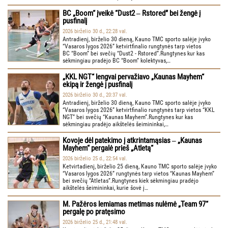
BC „Boom“ įveikė “Dust2 ‒ Rstored” bei žengė į
pusfinalį
2026 birželio 30 d., 22:28 val.
Antradienį, birželio 30 dieną, Kauno TMC sporto salėje įvyko
“Vasaros lygos 2026” ketvirtfinalio rungtynės tarp vietos
BC “Boom” bei svečių “Dust2 - Rstored”.Rungtynes kur kas
sėkmingiau pradėjo BC “Boom” kolektyvas,…
„KKL NGT“ lengvai pervažiavo „Kaunas Mayhem“
ekipą ir žengė į pusfinalį
2026 birželio 30 d., 20:37 val.
Antradienį, birželio 30 dieną, Kauno TMC sporto salėje įvyko
“Vasaros lygos 2026” ketvirtfinalio rungtynės tarp vietos “KKL
NGT” bei svečių “Kaunas Mayhem”.Rungtynes kur kas
sėkmingiau pradėjo aikštelės šeimininkai,…
Kovoje dėl patekimo į atkrintamąsias ‒ „Kaunas
Mayhem“ pergalė prieš „Atletą“
2026 birželio 25 d., 22:54 val.
Ketvirtadienį, birželio 25 dieną, Kauno TMC sporto salėje įvyko
“Vasaros lygos 2026” rungtynės tarp vietos “Kaunas Mayhem”
bei svečių “Atletas”.Rungtynes kiek sėkmingiau pradėjo
aikštelės šeimininkai, kurie šovė į…
M. Pažėros lemiamas metimas nulėmė „Team 97“
pergalę po pratęsimo
2026 birželio 25 d., 21:48 val.