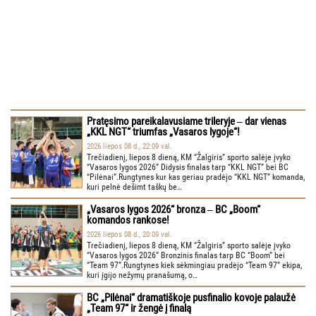
Pratęsimo pareikalavusiame trileryje ‒ dar vienas
„KKL NGT“ triumfas „Vasaros lygoje“!
2026 liepos 08 d., 22:09 val.
Trečiadienį, liepos 8 dieną, KM “Žalgiris” sporto salėje įvyko
“Vasaros lygos 2026” Didysis finalas tarp “KKL NGT” bei BC
“Pilėnai”.Rungtynes kur kas geriau pradėjo “KKL NGT” komanda,
kuri pelnė dešimt taškų be…
„Vasaros lygos 2026“ bronza ‒ BC „Boom“
komandos rankose!
2026 liepos 08 d., 20:09 val.
Trečiadienį, liepos 8 dieną, KM “Žalgiris” sporto salėje įvyko
“Vasaros lygos 2026” Bronzinis finalas tarp BC “Boom” bei
“Team 97”.Rungtynes kiek sėkmingiau pradėjo “Team 97” ekipa,
kuri įgijo nežymų pranašumą, o…
BC „Pilėnai“ dramatiškoje pusfinalio kovoje palaužė
„Team 97“ ir žengė į finalą