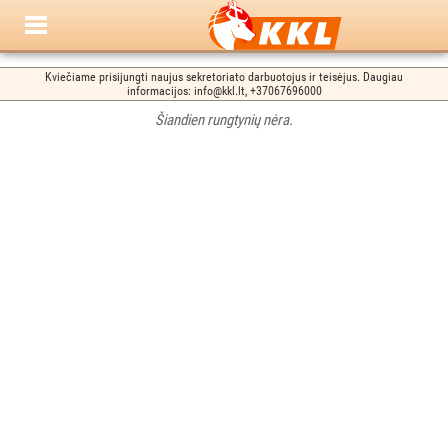
Kviečiame prisijungti naujus sekretoriato darbuotojus ir teisėjus. Daugiau
informacijos: info@kkl.lt, +37067696000
Šiandien rungtynių nėra.