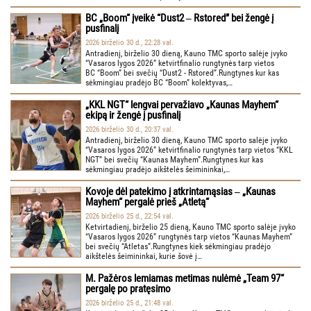
BC „Boom“ įveikė “Dust2 ‒ Rstored” bei žengė į
pusfinalį
2026 birželio 30 d., 22:28 val.
Antradienį, birželio 30 dieną, Kauno TMC sporto salėje įvyko
“Vasaros lygos 2026” ketvirtfinalio rungtynės tarp vietos
BC “Boom” bei svečių “Dust2 - Rstored”.Rungtynes kur kas
sėkmingiau pradėjo BC “Boom” kolektyvas,…
„KKL NGT“ lengvai pervažiavo „Kaunas Mayhem“
ekipą ir žengė į pusfinalį
2026 birželio 30 d., 20:37 val.
Antradienį, birželio 30 dieną, Kauno TMC sporto salėje įvyko
“Vasaros lygos 2026” ketvirtfinalio rungtynės tarp vietos “KKL
NGT” bei svečių “Kaunas Mayhem”.Rungtynes kur kas
sėkmingiau pradėjo aikštelės šeimininkai,…
Kovoje dėl patekimo į atkrintamąsias ‒ „Kaunas
Mayhem“ pergalė prieš „Atletą“
2026 birželio 25 d., 22:54 val.
Ketvirtadienį, birželio 25 dieną, Kauno TMC sporto salėje įvyko
“Vasaros lygos 2026” rungtynės tarp vietos “Kaunas Mayhem”
bei svečių “Atletas”.Rungtynes kiek sėkmingiau pradėjo
aikštelės šeimininkai, kurie šovė į…
M. Pažėros lemiamas metimas nulėmė „Team 97“
pergalę po pratęsimo
2026 birželio 25 d., 21:48 val.