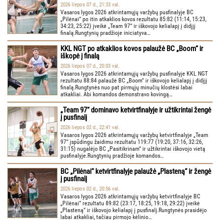
2026 liepos 07 d., 21:33 val.
Vasaros lygos 2026 atkrintamųjų varžybų pusfinalyje BC
„Pilėnai“ po itin atkaklios kovos rezultatu 85:82 (11:14, 15:23,
34:23, 25:22) įveikė „Team 97“ ir iškovojo kelialapį į didįjį
finalą.Rungtynių pradžioje iniciatyva…
KKL NGT po atkaklios kovos palaužė BC „Boom“ ir
iškopė į finalą
2026 liepos 07 d., 20:03 val.
Vasaros lygos 2026 atkrintamųjų varžybų pusfinalyje KKL NGT
rezultatu 88:84 palaužė BC „Boom“ ir iškovojo kelialapį į didįjį
finalą.Rungtynės nuo pat pirmųjų minučių klostėsi labai
atkakliai. Abi komandos demonstravo kovingą…
„Team 97“ dominavo ketvirtfinalyje ir užtikrintai žengė
į pusfinalį
2026 liepos 02 d., 22:41 val.
Vasaros lygos 2026 atkrintamųjų varžybų ketvirtfinalyje „Team
97“ įspūdingu žaidimu rezultatu 119:77 (19:20, 37:16, 32:26,
31:15) nugalėjo BC „Pasitikrinam“ ir užtikrintai iškovojo vietą
pusfinalyje.Rungtynių pradžioje komandos…
BC „Pilėnai“ ketvirtfinalyje palaužė „Plasteną“ ir žengė
į pusfinalį
2026 liepos 02 d., 20:56 val.
Vasaros lygos 2026 atkrintamųjų varžybų ketvirtfinalyje BC
„Pilėnai“ rezultatu 89:82 (23:17, 18:25, 19:18, 29:22) įveikė
„Plasteną“ ir iškovojo kelialapį į pusfinalį.Rungtynės prasidėjo
labai atkakliai, tačiau pirmojo kėlinio…