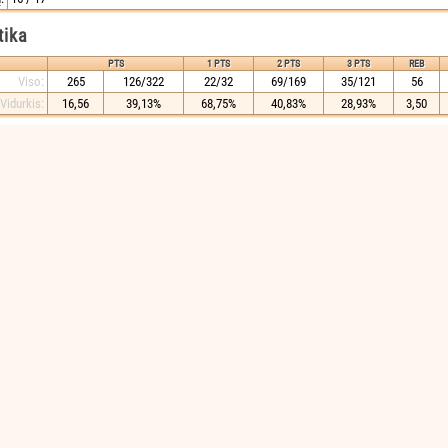
tika
PTS
1 PTS
2 PTS
3 PTS
REB
Viso:
265
126/322
22/32
69/169
35/121
56
Vidurkis:
16,56
39,13%
68,75%
40,83%
28,93%
3,50