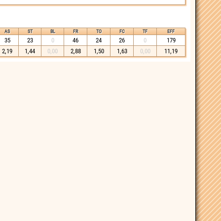
AS
ST
BL
FR
TO
FC
TF
EFF
35
23
0
46
24
26
0
179
2,19
1,44
0,00
2,88
1,50
1,63
0,00
11,19