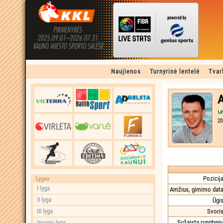
Naujienos
Turnyrinė lentelė
Tvar
A
20
Pozicija
Lygos
I lyga
Amžius, gimimo data
II lyga
Ūgis
III lyga
Svoris
Sužaista rungtynių
Įmonių lyga