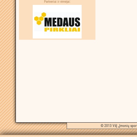
Partneriai ir rėmėjai:
© 2013 VšĮ „Įmonių sport