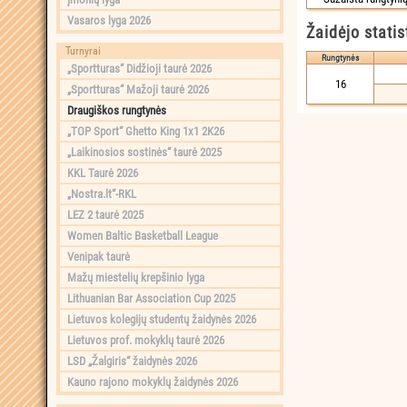
Vasaros lyga 2026
Žaidėjo statis
Turnyrai
Rungtynės
„Sportturas“ Didžioji taurė 2026
16
„Sportturas“ Mažoji taurė 2026
Draugiškos rungtynės
„TOP Sport“ Ghetto King 1x1 2K26
„Laikinosios sostinės“ taurė 2025
KKL Taurė 2026
„Nostra.lt“-RKL
LEZ 2 taurė 2025
Women Baltic Basketball League
Venipak taurė
Mažų miestelių krepšinio lyga
Lithuanian Bar Association Cup 2025
Lietuvos kolegijų studentų žaidynės 2026
Lietuvos prof. mokyklų taurė 2026
LSD „Žalgiris“ žaidynės 2026
Kauno rajono mokyklų žaidynės 2026