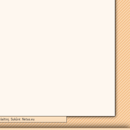
šaltinį. Sukūrė:
Netas.eu