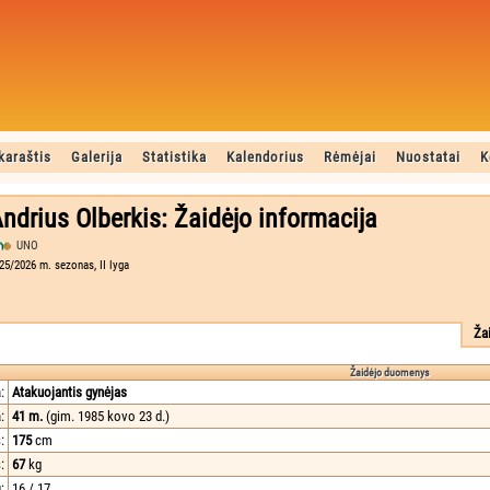
karaštis
Galerija
Statistika
Kalendorius
Rėmėjai
Nuostatai
K
ndrius Olberkis: Žaidėjo informacija
UNO
25/2026 m. sezonas, II lyga
Ža
Žaidėjo duomenys
:
Atakuojantis gynėjas
:
41 m.
(gim. 1985 kovo 23 d.)
:
175
cm
:
67
kg
:
16 / 17