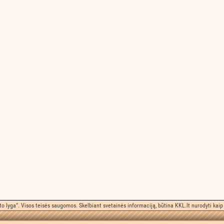
o lyga“. Visos teisės saugomos. Skelbiant svetainės informaciją, būtina KKL.lt nurodyti kaip 